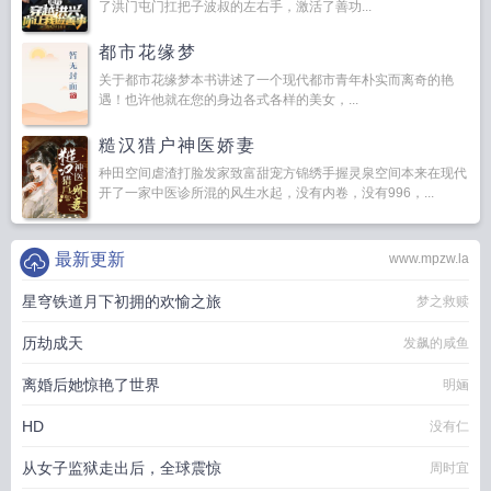
了洪门屯门扛把子波叔的左右手，激活了善功...
都市花缘梦
关于都市花缘梦本书讲述了一个现代都市青年朴实而离奇的艳
遇！也许他就在您的身边各式各样的美女，...
糙汉猎户神医娇妻
种田空间虐渣打脸发家致富甜宠方锦绣手握灵泉空间本来在现代
开了一家中医诊所混的风生水起，没有内卷，没有996，...
最新更新
www.mpzw.la
星穹铁道月下初拥的欢愉之旅
梦之救赎
历劫成天
发飙的咸鱼
离婚后她惊艳了世界
明婳
HD
没有仁
从女子监狱走出后，全球震惊
周时宜