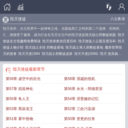
毁灭使徒
八云遮
/著
毁灭圣所，次元世界中一处神奇之地，当面临死亡之时的第二个选择，拒绝死
亡，便接受了邀请，成为行走在无尽次元中的毁灭使徒
毁灭战士邪教徒钥匙
毁灭
使徒全文笔趣阁免费阅读
毁灭使者奥加百度百科
毁灭使徒八云遮百度百科
毁灭
使徒人物介绍
毁灭战士永恒 邪教徒基地
毁灭战士潜入邪教徒基地
魔兽世界毁
灭的使者
毁灭天使1994
毁灭战士邪教徒皮肤
毁灭天使(2006)
毁灭 使其疯
狂
电影毁灭天使
毁灭使徒无弹窗
毁灭战士 潜入邪教徒基地
毁灭毁灭
毁灭战
士潜入邪教徒
毁灭sj
毁灭使者
毁灭使徒TXT
毁灭战士 地狱
毁灭天使这本书怎
毁灭使徒
最新章节
么样
毁灭战士永恒杀死牧师守护者
毁灭战士 邪教基地
毁灭使徒TXT百度
毁灭
第59章 虚空中的目光
第58章 泯墟的危机
使徒TXT全文
毁灭使徒八云遮
毁灭战士邪教徒基地竖井
毁灭天使是谁
毁灭战
士地狱把妹王
毁灭使徒女主是谁
毁灭战士永恒邪教徒基地毁灭战士之门
毁灭使
第57章 拟造神化
第56章 永光－阿德里安
徒笔趣阁
毁灭使徒百度百科
击杀毁灭使者
毁灭使徒怎么被禁了
毁灭使徒百科
百度
毁灭战士被杀死
毁灭战士 邪教徒基地
毁灭的灭
毁灭战士杀穿地狱
毁灭
第55章 鱼人王
第54章 涅普娅的记忆
战士杀死牧师守护者
毁灭使徒有女主吗
第53章 黑寂龙王
第52章 三处污染源
第51章 雾中怪物
第50章 变更的任务