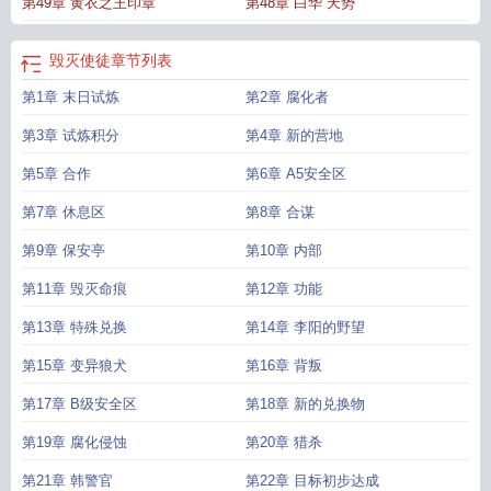
第49章 黄衣之王印章
第48章 白华 天势
毁灭使徒
章节列表
第1章 末日试炼
第2章 腐化者
第3章 试炼积分
第4章 新的营地
第5章 合作
第6章 A5安全区
第7章 休息区
第8章 合谋
第9章 保安亭
第10章 内部
第11章 毁灭命痕
第12章 功能
第13章 特殊兑换
第14章 李阳的野望
第15章 变异狼犬
第16章 背叛
第17章 B级安全区
第18章 新的兑换物
第19章 腐化侵蚀
第20章 猎杀
第21章 韩警官
第22章 目标初步达成