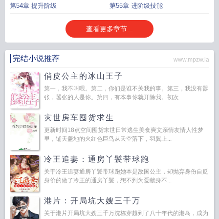
第54章 提升阶级
第55章 进阶级技能
查看更多章节...
完结小说推荐
www.mpzw.la
俏皮公主的冰山王子
第一，我不叫喂。第二，你们是谁不关我的事。第三，我没有嚣
张，嚣张的人是你。第四，有本事你就开除我。初次...
灾世房车囤货求生
更新时间18点空间囤货末世日常逃生美食爽文亲情友情人性梦
里，铺天盖地的火红色巨鸟从天空落下，羽翼上...
冷王追妻：通房丫鬟带球跑
关于冷王追妻通房丫鬟带球跑她本是敌国公主，却抛弃身份自贬
身价的做了冷王的通房丫鬟，想不到为爱献身不...
港片：开局坑大嫂三千万
关于港片开局坑大嫂三千万沈栋穿越到了八十年代的港岛，成为