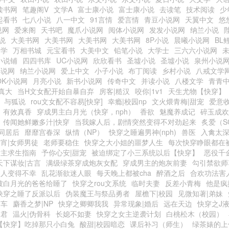
读书网
笔趣阁V
文学A
富士康小说
富士康小说
去读笔
技术阅读
少
起看书
七八小说
八一中文
91言情
爱言情
青豆小说网
天翼中文
悠
说网
爱来阁
天书吧
魔爪小说网
阅体小说网
发发小说网
纳兰小说
小说
大美书网
大美书网
大美书网
大美书网
8P小说
晨曦小说网
BL
文学
万相书城
元宝看书
大美中文
铅笔小说
大学士
三六六小说网
小说铺
四四书库
UC小说网
欣欣看书
圣墟小说
圣墟小说
泉州小说
小说网
纳兰小说网
爱上中文
小子小说
布丁阅读
乡村小说
八戒文学
OK小说网
月亮小说
新书小说网
传奇中文
并读小说
八楼文学
青青
真大
当H文女配开始自暴自弃
房客|糙汉
咬你|1v1
天生尤物【快穿】
与狐说
rou文女配不容易[快穿]
幸瘾|校园np
文火煨青梅|甜宠
爱意
有效真香
穿成男主白月光（快穿，nph）
香欲
魅魔养成记
碎玉成欢
传闻她鲜嫩多汁|快穿
当我嫁人后，剧情突然变得不对劲起来
炙爱（S
同居后
靡靡宫春深
纵情（NP）
快穿之睡遍男神(nph)
兽医
入禽太
宵|女师男徒
老师要稳住
快穿之大小姐的噩梦人生
每次快穿睁眼都在被
女主求生指南
予你心安|甜宠
被迫绑定了小三系统以后【快穿】
恶役千
天下谋妆|古言
满级绿茶穿成炮灰女配
穿成男主的炮灰前妻
勾引禁欲师
男人变得不幸
乱花渐欲迷人眼
每天晚上都被cha
醉酒之后
合欢功法害
被白月光的爸爸给睡了
快穿之rou文系统
临时夫妻
反差小青梅
他是疯
快穿之睡了反派以后
伪装魔王与祭品勇者
屋檐下|校园
见微知著|弟妹
公车
麝香之梦|NP
快穿之卿卿我我
异常现象|婚后
远在天边
快穿之J
夫君
温火|伪骨科
长媳不如妻
快穿之女主逆袭计划
白桃松木（校园）
【快穿】吃掉那只小白兔
酸甜|校园暗恋
课后补习（师生）
绿茶婊的上