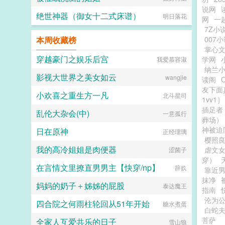
说网
绝世神器（御女十二式床谱）
明日落花
网
一
7Z小
本周收藏榜
007
掌心
穿越豪门之娱乐后宫
学网
我爱慕容淑
纳兰
影视大世界之美女如云
wangjie
读阁
友下面
小欢喜之重生方一凡
北斗星司
1vv1］
插足者
乱伦大杂会(中)
一意孤行
葬场）
神被迫
日在原神
正经璢璃
樱照良
我的高冷姐姐是肉便器
虐文
涩菌子
穿）
在言情文里撩直男男主【快穿/np】
辞奺
靠近
抹净
妈妈的奶子＋姊姊的屁股
泰达魔王
指南
沦为
四合院之何雨柱轮回从51年开始
糖水煮蛋
白蛇
菩萨
全家人互爱共乐的日子
雪山狼