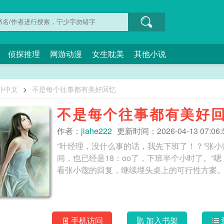
侦探推理
网游动漫
女生耽美
其他小说
扑中文
>
不是每个往事都有美好回忆
不是每个往事都有美好
作者：
jiahe222
更新时间：2026-04-13 07:06:
“叶经理，没什么事的话，我先下班了！？”张
间，也已经是18：oo了，下班半个小时了。“
看张小蔲的回复，继续埋头桌上的可行性方案
手机访问
加入书架