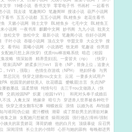
年文学
19楼小说
香书文学
零零电子书
书画村
一起看书
悠小说
我去读
笔趣阁IO
笔趣阁W
搜读小说
葫芦小说网
陛下看书
五五小说都
五五小说网
BL鲤鱼乡
老花生看书
鲤鱼
天籁小说网
骑士文学
BL鲤鱼乡
七毛中文
BL鲤鱼王
未来小说网
一夜书库
麒麟中文网
妙书阁
九九小说
耽美文
网
放松文学
放松中文
最新小说
笔趣阁小说
你好小说网
网
子叶小说
吞噬小说网
顶点文学
华盟文章
大众文学
搜
中文
看书站
晨曦小说网
小说酒吧
牧龙师
笔趣读
你男朋
女配她只想上床(快穿)
优质rou棒攻略系统
暗恋［校园
收集攻略
情深如兽
精养贵妇|乱
一妾皆夫（np）
（快穿）
喷泉|高NP
娇柔多汁|1vv1
盲冬（NP，替身上位，追妻火
C，1vV1，强取）
色情生存游戏（NPH）
艳妇怀春
与男
深
禁忌沉沦
快穿之拯救rou文女主
云泥
一妻多夫试用户
PA
校园里的娇软美人
吹花嚼蕊
蹙蛾眉|古言
失贞|NP
金屡败屡战
温柔禁锢
纯情勾引
去三千rou文做路人（快
尊
交易|校园NP
炽夏［校园1vV1］
和死对头奉子成婚后
人不浅
入禽太深
艳嫁录
暗引力
穿进兽人世界被各种吃干
批
快穿之渣女翻车纪事
蝴蝶效应
浪情
以婚为名
AV拍摄
知与谁同|伪公媳
蜜汁樱桃
潮晕
成了禁欲男主的泄欲对象
液收集之旅
女配她只想被渣
燥雨|校园
强行侵占|骨科/强制
小姨夫的富贵娇花
薄荷奶糖
他的白月光
顶级暴徒
应召男
位
深闺淫情
长公主的小情郎
心肝与她的舔狗
每晚都进男