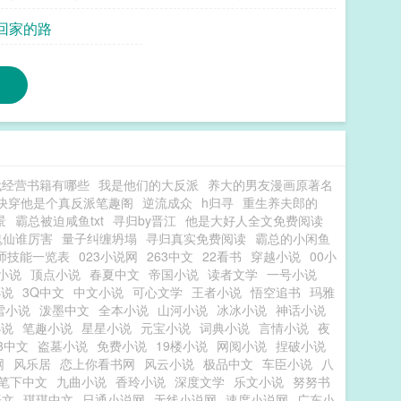
 回家的路
代经营书籍有哪些
我是他们的大反派
养大的男友漫画原著名
快穿他是个真反派笔趣阁
逆流成众
h归寻
重生养夫郎的
景
霸总被迫咸鱼txt
寻归by晋江
他是大好人全文免费阅读
鬼仙谁厉害
量子纠缠坍塌
寻归真实免费阅读
霸总的小闲鱼
师技能一览表
023小说网
263中文
22看书
穿越小说
00小
小说
顶点小说
春夏中文
帝国小说
读者文学
一号小说
小说
3Q中文
中文小说
可心文学
王者小说
悟空追书
玛雅
雪小说
泼墨中文
全本小说
山河小说
冰冰小说
神话小说
小说
笔趣小说
星星小说
元宝小说
词典小说
言情小说
夜
63中文
盗墓小说
免费小说
19楼小说
网阅小说
捏破小说
网
风乐居
恋上你看书网
风云小说
极品中文
车臣小说
八
笔下中文
九曲小说
香玲小说
深度文学
乐文小说
努努书
语文
琪琪中文
日通小说网
无线小说网
速度小说网
广东小