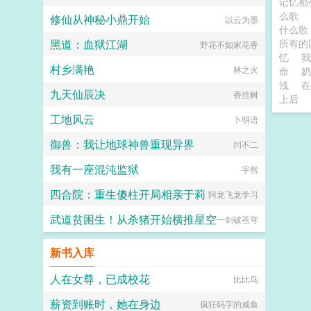
记忆都
么歌
修仙从神秘小鼎开始
以云为墨
什么
黑道：血狱江湖
所有
野花不如家花香
忆
我
村乡满艳
林之火
命
奶
浅
在
九天仙辰决
香丝树
上后
工地风云
卜明语
御兽：我让地球神兽重现异界
闫不二
我有一座混沌监狱
宇然
四合院：重生傻柱开局相亲于莉
阿龙飞龙学习
武道贫困生！从杀猪开始横推星空
一剑破苍穹
新书入库
人在女尊，已成校花
比比鸟
薪资到账时，她在身边
疯狂码字的咸鱼