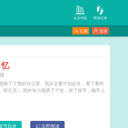
会员书架
阅读记录
注册
登录
回忆
53
小蔲敲了下我的办公室。我从文案中抬起头，看了看时
嗯，明天见”，我对张小蔲挤了个笑，挥了挥手，顾不上
。
章节目录
立即阅读