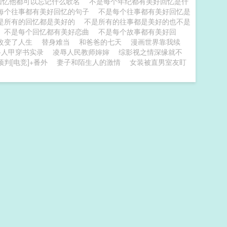
回忆他都可以忘记什么歌名
不是每个年纪都有美好回忆是什
每个往事都有美好回忆的句子
不是每个往事都有美好回忆是
是所有的回忆都是美好的
不是所有的往事都是美好的也不是
不是每个回忆都有美好恋曲
不是每个故事都有美好回
改变了人生
替身难当
和爸爸的七天
漫画世界靠我续
路人甲穿书实录
凌辱人民教师婶婶
综影视之情深缘就不
判[电竞]+番外
妻子和陌生人的激情
女装被直男室友盯