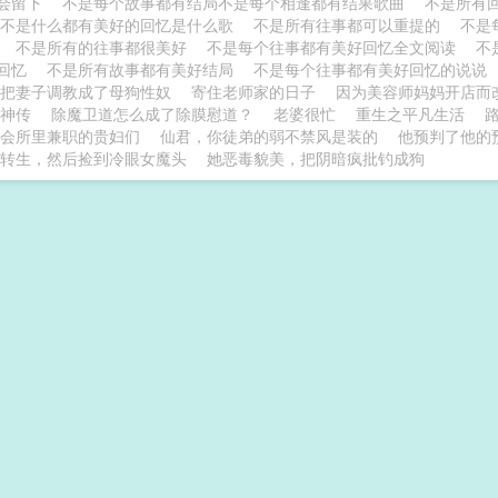
会留下
不是每个故事都有结局不是每个相逢都有结果歌曲
不是所有
不是什么都有美好的回忆是什么歌
不是所有往事都可以重提的
不是
歌
不是所有的往事都很美好
不是每个往事都有美好回忆全文阅读
不
的回忆
不是所有故事都有美好结局
不是每个往事都有美好回忆的说说
把妻子调教成了母狗性奴
寄住老师家的日子
因为美容师妈妈开店而
神传
除魔卫道怎么成了除膜慰道？
老婆很忙
重生之平凡生活
会所里兼职的贵妇们
仙君，你徒弟的弱不禁风是装的
他预判了他的预
转生，然后捡到冷眼女魔头
她恶毒貌美，把阴暗疯批钓成狗