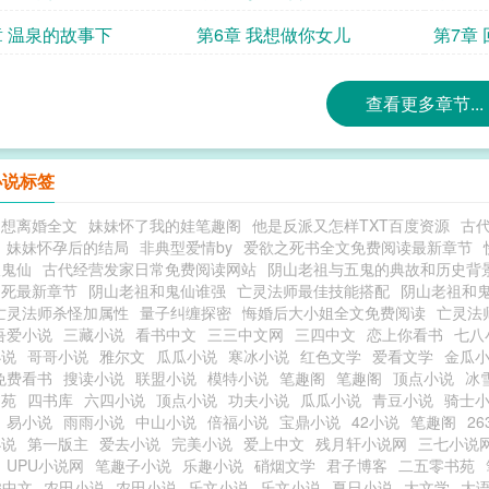
章 温泉的故事下
第6章 我想做你女儿
第7章
查看更多章节...
小说标签
是想离婚全文
妹妹怀了我的娃笔趣阁
他是反派又怎样TXT百度资源
古
妹妹怀孕后的结局
非典型爱情by
爱欲之死书全文免费阅读最新章节
派鬼仙
古代经营发家日常免费阅读网站
阴山老祖与五鬼的典故和历史背
之死最新章节
阴山老祖和鬼仙谁强
亡灵法师最佳技能搭配
阴山老祖和
亡灵法师杀怪加属性
量子纠缠探密
悔婚后大小姐全文免费阅读
亡灵法
吾爱小说
三藏小说
看书中文
三三中文网
三四中文
恋上你看书
七八
小说
哥哥小说
雅尔文
瓜瓜小说
寒冰小说
红色文学
爱看文学
金瓜
免费看书
搜读小说
联盟小说
模特小说
笔趣阁
笔趣阁
顶点小说
冰
书苑
四书库
六四小说
顶点小说
功夫小说
瓜瓜小说
青豆小说
骑士
易小说
雨雨小说
中山小说
倍福小说
宝鼎小说
42小说
笔趣阁
2
小说
第一版主
爱去小说
完美小说
爱上中文
残月轩小说网
三七小说
UPU小说网
笔趣子小说
乐趣小说
硝烟文学
君子博客
二五零书苑
3中文
农田小说
农田小说
乐文小说
乐文小说
夏日小说
大文学
大