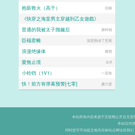
抱薪救火（高干）
旧南
《快穿之海棠男主穿越到乙女遊戲》
普通的我被太子觊觎后
河神吃肉
唐时锦
臣榻君帷
深思熟绿了芭蕉
浪漫绝缘体
檀西
愛無止境
S.R
小铃铛（1V1）
一层鱼
快！前方有弹幕预警[七零]
虞六棠
本站所有内容来源于互联网公开且无需登录
本站仅对
同时您可手动提交相关目标站点网址给我们