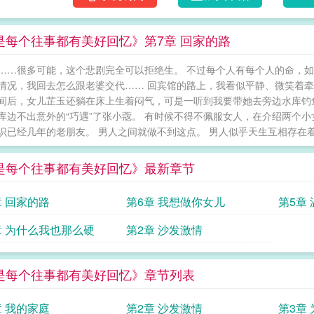
是每个往事都有美好回忆》第7章 回家的路
……很多可能，这个悲剧完全可以拒绝生。 不过每个人有每个人的命，如
情况，我回去怎么跟老婆交代…… 回宾馆的路上，我看似平静、微笑着
间后，女儿芷玉还躺在床上生着闷气，可是一听到我要带她去旁边水库钓
库边不出意外的“巧遇”了张小蔲。 有时候不得不佩服女人，在介绍两个
识已经几年的老朋友。 男人之间就做不到这点。 男人似乎天生互相存在着敌
是每个往事都有美好回忆》最新章节
章 回家的路
第6章 我想做你女儿
第5章
章 为什么我也那么硬
第2章 沙发激情
是每个往事都有美好回忆》章节列表
章 我的家庭
第2章 沙发激情
第3章