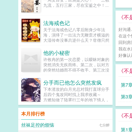
怪，那个对自己颐指气使的小姑娘，
到柴门蓬户也算了，爹娘包子也...
九流，五行三家，尽在宝鉴之中！...
竟是眼巴巴的拉着自己的袖子撒娇。
他从小看惯了黑暗腌臜的事，满心也
《不
充斥着黑暗。但是在他的心尖上，稳
法海戒色记
稳当当的坐着一个干干净净的柳寄
玉。她是他触摸不到的光。当他拼尽
好沟通
关于法海戒色记八零后附身少年法
全力想要抓住她的时候她却朝他甜甜
海，演绎了一出法力无鞭歪才横溢的
在这个
一笑，说道我抓到你啦！你给你赔罪
大湿传奇没事总逆什么天？贫僧只想
回到房
就是了。面前的少女出落得亭亭玉
大义凛然的追随于天道之后，趁丫不
我在水
立，湿漉漉的杏眼望着他，眼下是一
注意，偷偷给他一板砖而已。本书的
他的小秘密
颗显眼殷红的小痣。少年喉结动了
好像认
宗旨看，修真笑事，悟，淡定人
许攸冉的第一次恋爱，以暧昧对象的
动，拢在袖中的手紧了紧，状似平静
生。...
突然消失无疾而终。第二次，以对方
的看着她如何赔罪？少女白嫩的一张
《不
的突然结婚而不得不收手。第三次没
小脸皱成一团，透着淡淡的红晕，结
有第三次，许攸冉直接结婚了。所以
结巴巴开口我把我赔给你好不好话
许攸冉心里有个小秘密，她没谈过恋
落，少年顿时眸色一深，清冷的薄唇
分手而已他怎么突然发疯
第7
爱。反观她的丈夫秦楚，三天两头靠
就覆了上去。我等这一日，许久
下本渣攻的白月光总对我打直球分手
实力以各种绯闻上头条。许攸冉想象
了。...
后四个鬼攻同时找上我求收藏～
第3
中的婚后生活斗小三，赚钱，以及开
方燃知做了陆霁行三年的地下情人，
支票让小三离开。只是许攸冉不知道
不要资源不求名利，只是因为喜欢
的是，秦楚心里也有一个秘密他表面
他，而他也知道自己是替身。 但
按兵不动好些年，不出手则已，一出
本月排行榜
《不
方燃知不信邪，非要让金主喜欢...
手就是让她英年早婚。貌美如花大小
姐×假装不醋演技帝本文别名醋王的
丝袜足控的烦恼
七分醉
疯狂暗示他在现代当王爷（醋王）...
第1