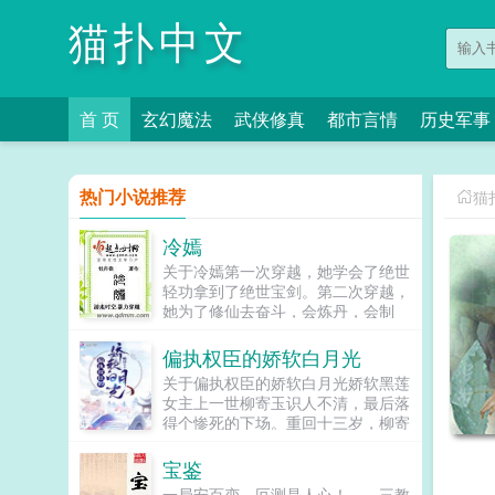
猫扑中文
首 页
玄幻魔法
武侠修真
都市言情
历史军事
热门小说推荐
猫
冷嫣
关于冷嫣第一次穿越，她学会了绝世
轻功拿到了绝世宝剑。第二次穿越，
她为了修仙去奋斗，会炼丹，会制
符，会炼器，没啥不会的，更有超级
法宝一枚。第三次穿越，要宅斗？我
偏执权臣的娇软白月光
勒个去，小小四方天井，就想困住我
关于偏执权臣的娇软白月光娇软黑莲
一介仙人？小妾姨娘来者不绝，来一
女主上一世柳寄玉识人不清，最后落
个虐一个，来一双虐一对儿。第四次
得个惨死的下场。重回十三岁，柳寄
穿越，要种田？种田就种田，不知道
玉含笑将害过自己的人，玩弄于掌股
咱有超级法宝空间一枚么？什么？法
之上。可她转身却扑入了那人的怀
宝鉴
宝被封！修为被封！真是要啥啥没
中，撒着娇说手疼。梅疏玉觉得很奇
有，坑爹呀！更坑爹的还在后面！穿
一局安百变，叵测是人心！ 三教