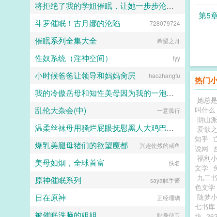
将拒绝了我的学姐催眠，让她一步步沦陷为我的母狗（把背叛自己的学姐变成对自己忠心耿耿的母狗）
第5
斗罗催眠！古月娜的沦陷
728079724
jiuliang
催眠系列全集大全
希望之舟
性奴系统（淫神空间）
lyy
小时候爸爸让领导和妈妈肏屄
haozhangfu
热门
我的冷傲岳母和知性美母因为我的一泡精液成为了熟女便器 (无绿版)
她总
乱伦大杂会(中)
叫什么
hanshengjiang
一意孤行
阴山
温柔丝袜母用骚烂屁眼抚慰黑人大鸡巴的淫乱群交摄影记录
爱欲
知乎
爆乳美腿母猪们的欲望魔都
兴趣使然的咸鱼
佚名
说网
福利
美母如烟，全球首富
佚名
文学
九二
原神催眠系列
saya触手酱
色文学
日在原神
随梦
正经璢璃
七书库
被催眠洗脑的姐姐
贴身侍卫
坊
26