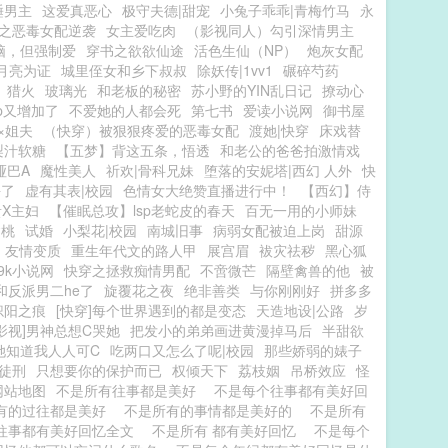
睡男主
这爱真恶心
极守夫德|甜宠
小兔子乖乖|青梅竹马
永
之恶毒女配逆袭
女主爱吃肉
（影视同人）勾引深情男主
脑，但强制爱
穿书之欲欲仙途
活色生仙（NP）
炮灰女配
月亮为证
城里侄女和乡下叔叔
除妖传|1vv1
碾碎芍药
】猎火
玻璃光
和老板的秘密
苏小野的YIN乱日记
撩动心
p又增加了
不爱她的人都会死
第七书
爱读小说网
御书屋
×姐夫
（快穿）被狠狠疼爱的恶毒女配
渡她|快穿
床戏替
梨汁软糖
【五梦】背这五条，悟透
和老公的爸爸拍激情戏
哑巴A
魔性美人
祈欢|骨科兄妹
堕落的安妮塔|西幻 人外
快
平了
虚有其表|校园
色情女大绝赞直播进行中！
【西幻】侍
X主妇
【催眠总攻】lsp老蛇皮的春天
百无一用的小师妹
含桃
试婚
小梨花|校园
南城旧事
病弱女配被迫上岗
甜源
友情变质
重生年代文的路人甲
展宫眉
袚灾祛秽
黑心狐
9k小说网
快穿之拯救痴情男配
不啻微芒
隔壁禽兽的他
被
和反派男二he了
旋覆花之夜
绝非善类
与你刚刚好
拼多多
炽阳之痕
[快穿]每个世界遇到的都是变态
天造地设|公路
岁
影视]男神总想C哭她
把发小的弟弟画进黄漫掉马后
半甜欲
她知道我人人可C
吃两口又怎么了呢|校园
那些娇弱的婊子
徒刑
只想要你的保护而已
权倾天下
荔枝姻
吊桥效应
怪
网站地图
不是所有往事都是美好
不是每个往事都有美好回
有的过往都是美好
不是所有的事情都是美好的
不是所有
往事都有美好回忆全文
不是所有 都有美好回忆
不是每个