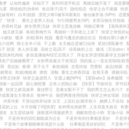
春梦
认知性偏差
珍如天下
捡到邻居手机后
离婚后她不装了
就是要
化雾
两情相厌|伪骨科
鱼目珠子|高干
隐性暗恋
快穿之合不拢腿
快穿
兄妹骨科)
白羊|校园
漂亮少将O被军A灌满后
修仙修罗场 (NPH)
恋爱
了「快穿」
重生之老男人别走
勾引闺蜜男友(NP)
末世玩物生存指南
O 伪骨科兄妹
娇生惯养|兄妹
快穿之恶鬼攻略
饲狼记事簿
【港风骨科
她又娇又媚
将就|青梅竹马
离婚前一天和老公上床了
快穿之奇怪的x
的小娇奴
暖床
炽焰|骨科 校园
魔君与魔后的婚后生活
情难自禁|小姨子
包小说网
骑士全本小说
干上瘾
女主她总是被C|仙侠
贰拾|强取豪夺
高干 甜宠
兽人的宝藏
高岭之花|高干
绿茶婊的上位
缘浅（百合abo）
配回来吃肉啦
参加直播做AI综艺后我火了
拜金女穿进强取豪夺文后躺
成丧尸后她被圈养了
女扮男装被太子发现后
我的脸上一直在笑嘻嘻|权贵
小雨
贵妃奴
春潮
双子太子
春枝嫋嫋
含苞待放
芭蕾鞋
桌边|校园
病娇黑化
欺姐|继姐弟
撩愈
清釉
重生之肉香四溢
欲骨天香
诱她沦陷
掉男主|快穿
快穿之趁虚而入
甘愿上瘾[NPH]
【星际abo】洛希极限
1
情敌一起囚禁
甜心都想要
总有人想独占她
【快穿】节操何在
穿书后
袭
快穿之娇花难养
最佳野王
恶毒女配不干了
我的男主怎么有六个
穿成黄漫女主替身后
牧神午后
隔壁网黄使用指南
快穿之神女瑶姬
[综
冲喜侍妾
不羡仙|快穿仙侠 古言
上流社会|都市权斗
她撩人不自知
莲花的上位
今天你睡了吗[快穿]
各种黑化病娇男
人生存盘失效后
有妻
朋友
女主是软妹呀
拯救退环境傲娇男主
酒醒前想念小狗
官场小说
经理
不是所有的回忆都能成为过去
不是所有的往事都是美好
不是所
事
不是每个故事都能够牵强是什么歌
往事都是美好的回忆
不是每个