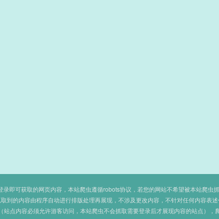
即可获取的网页内容，本站爬虫遵循robots协议，若您的网站不希望被本站爬虫抓取，可
抓取到的内容由程序自动进行排版处理再展现，不涉及更改内容，不针对任何内容表述
（站点内容必须允许游客访问，本站爬虫不会抓取需要登录后才展现内容的站点），