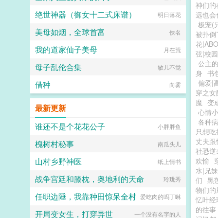
神们的
绝世神器（御女十二式床谱）
远也会
明日落花
极宠(
美母如烟，全球首富
佚名
被扑倒
花|AB
我的道家仙子美母
月在荒
弦|校园
公主
母子乱伦合集
敏儿不觉
身
书
偏爱|
借种
向雾
穿之女
魔
变
最新更新
心情
各种
谁还不是个花花公子
小胖胖鱼
只想吃
丈夫跟
槐树村秘事
南瓜头儿
社恐逆
山村乡野神医
欢愉
纸上情书
水|兄妹
战争宫廷和膝枕，奥地利的天命
玲珑秀
们
黑
物们的
任职边陲，我靠种田惊呆全村
爱吃肉的吗丁啉
忆叶
的往
开局变女生，打穿异世
一个没有名字的人