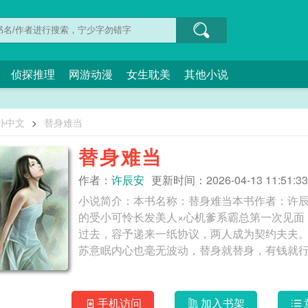
侦探推理
网游动漫
女生耽美
其他小说
扑中文
>
替身难当
替身难当
作者：
许辰安
更新时间：2026-04-13 11:51:33
小说简介：本书名称：替身难当本书作者：许辰
的受小可怜长发美人×心机爹系霸总第一次见面
过去，容予递来一纸协议，两人成为契约夫夫
苏意眠内心也毫无波动，替身就替身，有钱就
手机访问
加入书架