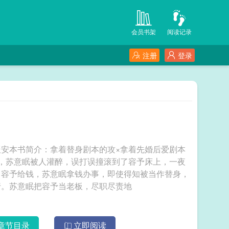
会员书架
阅读记录
注册
登录
安本书简介：拿着替身剧本的攻×拿着先婚后爱剧本
，苏意眠被人灌醉，误打误撞滚到了容予床上，一夜
。容予给钱，苏意眠拿钱办事，即使得知被当作替身，
行。苏意眠把容予当老板，尽职尽责地
章节目录
立即阅读