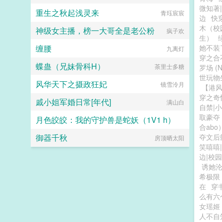
微知著
重生之秋起浅灵来
青珏宸宸
边
快
木（校
神级女主播，榜一大哥全是老公粉
疯子欢
生）
缠腰
她不装
九离灯
穿之合
蝶蛊（兄妹骨科H）
茶里士多糖
罗场 (N
世玩物
风华天下之摄政狂妃
镜雪泠月
【港
穿之奇
戚小姐军婚日常[年代]
满山白
自禁|
取豪夺
月色皎皎：我的守护兽是蛇妖（1V1 h）
合abo
御器千秋
夺文后
房顶晒太阳
暗黑猫妖
笑嘻嘻
边|校园
诱她
希极限
在
穿
么有六
女瑶姬
人不自