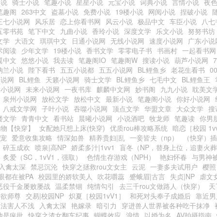
小说
骑士小说
笔趣小说
星星小说
元宝小说
词典小说
言情小说
夜
笔趣阁
263中文
盗墓小说
免费小说
19楼小说
网阅小说
捏破小说
三七小说网
风乐居
恋上你看书网
风云小说
极品中文
车臣小说
八七
五零书苑
笔下中文
九曲小说
香玲小说
深度文学
乐文小说
努努书坊
文学
大语文
琪琪中文
日通小说网
无线小说网
速度小说网
广东小说
术阅读
少年文学
19楼小说
香书文学
零零电子书
书画村
一起看书网
翼中文
悠悠小说
我去读
笔趣阁IO
笔趣阁W
搜读小说
葫芦小说网
纳兰小说
陛下看书
五五小说都
五五小说网
BL鲤鱼乡
老花生看书
0
小说网
BL鲤鱼
天籁小说网
骑士文学
BL鲤鱼乡
七毛中文
BL鲤鱼王
六小说网
未来小说网
一夜书库
麒麟中文网
妙书阁
九九小说
耽美文
泉州小说网
放松文学
放松中文
最新小说
笔趣阁小说
你好小说网
八戒文学网
子叶小说
吞噬小说网
顶点文学
华盟文章
大众文学
搜
楼文学
青青中文
看书站
晨曦小说网
小说酒吧
牧龙师
笔趣读
你男
尤物【快穿】
女配她只想上床(快穿)
优质rou棒攻略系统
暗恋［校园 1v
甜宠
爱意收集攻略
情深如兽
精养贵妇|乱
一妾皆夫（np）
（快穿）插
碎玉成欢
喷泉|高NP
娇柔多汁|1vv1
盲冬（NP，替身上位，追妻火
炙爱（SC，1vV1，强取）
色情生存游戏（NPH）
艳妇怀春
与男神
入禽太深
禁忌沉沦
快穿之拯救rou文女主
云泥
一妻多夫试用户
樱照
眼都在被PA
校园里的娇软美人
吹花嚼蕊
蹙蛾眉|古言
失贞|NP
虐文
恶役千金屡败屡战
温柔禁锢
纯情勾引
去三千rou文做路人（快穿）
天
禁欲师尊
交易|校园NP
炽夏［校园1vV1］
和死对头奉子成婚后
靠近男
功法害人不浅
入禽太深
艳嫁录
暗引力
穿进兽人世界被各种吃干抹净
他是疯批
快穿之渣女翻车纪事
蝴蝶效应
浪情
以婚为名
AV拍摄指南