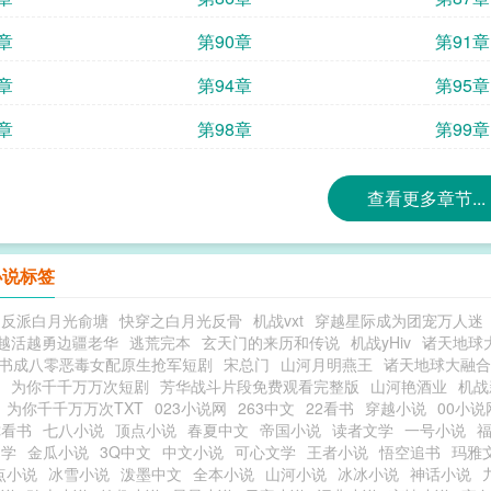
章
第90章
第91章
章
第94章
第95章
章
第98章
第99章
查看更多章节...
小说标签
之反派白月光俞塘
快穿之白月光反骨
机战vxt
穿越星际成为团宠万人迷
越活越勇边疆老华
逃荒完本
玄天门的来历和传说
机战yHiv
诸天地球
书成八零恶毒女配原生抢军短剧
宋总门
山河月明燕王
诸天地球大融合
为你千千万万次短剧
芳华战斗片段免费观看完整版
山河艳酒业
机战
为你千千万万次TXT
023小说网
263中文
22看书
穿越小说
00小说
你看书
七八小说
顶点小说
春夏中文
帝国小说
读者文学
一号小说
文学
金瓜小说
3Q中文
中文小说
可心文学
王者小说
悟空追书
玛雅
点小说
冰雪小说
泼墨中文
全本小说
山河小说
冰冰小说
神话小说