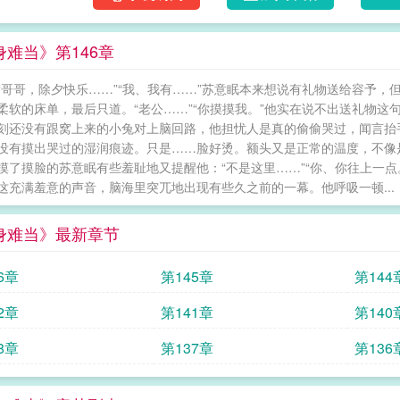
身难当》第146章
“哥哥，除夕快乐……”“我、我有……”苏意眠本来想说有礼物送给容予
柔软的床单，最后只道。“老公……”“你摸摸我。”他实在说不出送礼物
刻还没有跟窝上来的小兔对上脑回路，他担忧人是真的偷偷哭过，闻言抬
没有摸出哭过的湿润痕迹。只是……脸好烫。额头又是正常的温度，不像
摸了摸脸的苏意眠有些羞耻地又提醒他：“不是这里……”“你、你往上一
这充满羞意的声音，脑海里突兀地出现有些久之前的一幕。他呼吸一顿...
身难当》最新章节
6章
第145章
第144
2章
第141章
第140
8章
第137章
第136