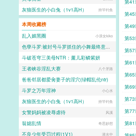
第41
灰狼医生的小白兔（1v1高H）
持竿钓鱼
第45
本周收藏榜
第49
乱入媚黑圈
小浪女kiko
第53
色孽斗罗:被封号斗罗抓住的小舞最终意识重组成了玩偶
第57
斗破苍穹三美母NTR：薰儿彩鳞紫妍
lgcloveself
第61
王者峡谷淫乱大赛
大芋泥啵啵
八个牙路
第65
爸爸邻居都爱肏妻子的淫穴(绿帽乱伦ntr)
第69
斗罗之万年淫神
轻松向
小心水
第73
灰狼医生的小白兔（1v1高H）
持竿钓鱼
第77
女警妈妈被凌辱虐待
风溪
翁媳乱情
第81
奇思妙想
不良少年受罚过程(1V1)
潜水中
第85