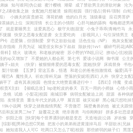
|弟妹
知与谁同|伪公媳
蜜汁樱桃
潮晕
成了禁欲男主的泄欲对象
沦为
穿之J液收集之旅
女配她只想被渣
燥雨|校园
强行侵占|骨科/强制
白蛇
园）
小姨夫的富贵娇花
薄荷奶糖
他的白月光
顶级暴徒
应召男菩萨
绿茶婊的上位
深闺淫情
长公主的小情郎
心肝与她的舔狗
每晚都进男
了
就是要睡男主
这爱真恶心
极守夫德|甜宠
小兔子乖乖|青梅竹马
永
不拢腿
快穿之恶毒女配逆袭
女主爱吃肉
（影视同人）勾引深情男主
PH)
恋爱脑，但强制爱
穿书之欲欲仙途
活色生仙（NP）
炮灰女配被
生存指南
月亮为证
城里侄女和乡下叔叔
除妖传|1vv1
碾碎芍药花|AB
风骨科】猎火
玻璃光
和老板的秘密
苏小野的YIN乱日记
撩动心弦|校园
怪的xp又增加了
不爱她的人都会死
第七书
爱读小说网
御书屋
公主
小姨子×姐夫
（快穿）被狠狠疼爱的恶毒女配
渡她|快穿
床戏替身
书包
梨汁软糖
【五梦】背这五条，悟透
和老公的爸爸拍激情戏
偏爱|高干
）哑巴A
魔性美人
祈欢|骨科兄妹
堕落的安妮塔|西幻 人外
快穿之女配
躺平了
虚有其表|校园
色情女大绝赞直播进行中！
【西幻】侍魔
变成
|权贵X主妇
【催眠总攻】lsp老蛇皮的春天
百无一用的小师妹
心情小
含桃
试婚
小梨花|校园
南城旧事
病弱女配被迫上岗
甜源
各种病
沦陷
友情变质
重生年代文的路人甲
展宫眉
袚灾祛秽
黑心狐只想吃掉
19k小说网
快穿之拯救痴情男配
不啻微芒
隔壁禽兽的他
被丈夫跟情
书后和反派男二he了
旋覆花之夜
绝非善类
与你刚刚好
拼多多社恐逆
个
炽阳之痕
[快穿]每个世界遇到的都是变态
天造地设|公路
岁欢愉
[综影视]男神总想C哭她
把发小的弟弟画进黄漫掉马后
半甜欲水|兄妹
知
她知道我人人可C
吃两口又怎么了呢|校园
那些娇弱的婊子们
黑莲