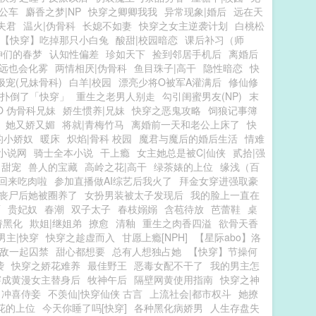
公车
麝香之梦|NP
快穿之卿卿我我
异常现象|婚后
远在天
夫君
温火|伪骨科
长媳不如妻
快穿之女主逆袭计划
白桃松
【快穿】吃掉那只小白兔
酸甜|校园暗恋
课后补习（师
神们的春梦
认知性偏差
珍如天下
捡到邻居手机后
离婚后
远也会化雾
两情相厌|伪骨科
鱼目珠子|高干
隐性暗恋
快
极宠(兄妹骨科)
白羊|校园
漂亮少将O被军A灌满后
修仙修
扑倒了「快穿」
重生之老男人别走
勾引闺蜜男友(NP)
末
O 伪骨科兄妹
娇生惯养|兄妹
快穿之恶鬼攻略
饲狼记事簿
她又娇又媚
将就|青梅竹马
离婚前一天和老公上床了
快
的小娇奴
暖床
炽焰|骨科 校园
魔君与魔后的婚后生活
情难
小说网
骑士全本小说
干上瘾
女主她总是被C|仙侠
贰拾|强
 甜宠
兽人的宝藏
高岭之花|高干
绿茶婊的上位
缘浅（百
回来吃肉啦
参加直播做AI综艺后我火了
拜金女穿进强取豪
丧尸后她被圈养了
女扮男装被太子发现后
我的脸上一直在
雨
贵妃奴
春潮
双子太子
春枝嫋嫋
含苞待放
芭蕾鞋
桌
娇黑化
欺姐|继姐弟
撩愈
清釉
重生之肉香四溢
欲骨天香
男主|快穿
快穿之趁虚而入
甘愿上瘾[NPH]
【星际abo】洛
敌一起囚禁
甜心都想要
总有人想独占她
【快穿】节操何
袭
快穿之娇花难养
最佳野王
恶毒女配不干了
我的男主怎
穿成黄漫女主替身后
牧神午后
隔壁网黄使用指南
快穿之神
冲喜侍妾
不羡仙|快穿仙侠 古言
上流社会|都市权斗
她撩
花的上位
今天你睡了吗[快穿]
各种黑化病娇男
人生存盘失