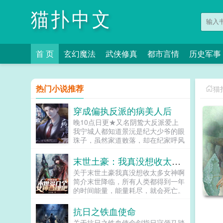
猫扑中文
首 页
玄幻魔法
武侠修真
都市言情
历史军事
热门小说推荐
猫
穿成偏执反派的病美人后
晚10点日更★又名阴鸷大反派爱上
我宁城人都知道景沅是纪大少爷的眼
珠子，虽然家道败落，却在纪家呼风
唤雨。然而景沅却是个活脱脱的病秧
子，一碰就碎，除了美貌一无是处。
末世土豪：我真没想收太多女神啊
纪晏对景沅的偏爱招来许多人的嫉
关于末世土豪我真没想收太多女神啊
妒。纪晏...
简介末世降临，所有人类都得到一年
的时间能量，能量耗尽，就会死亡。
并且还要遭受丧尸病毒和寒流暴风雨
地震海啸台风大洪水火山干旱等各种
抗日之铁血使命
天灾的爆锤！意外重生的萧扬，回到
关于抗日之铁血使命剑指日寇颅马踏