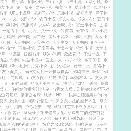
色文学
易小说
雨雨小说
中山小说
倍福小说
宝鼎小说
42
随梦小说
第一版主
爱去小说
完美小说
爱上中文
残月轩小
书库
UPU小说网
笔趣子小说
乐趣小说
硝烟文学
君子博
263中文
农田小说
农田小说
乐文小说
乐文小说
夏日小
网
读书网
笔趣阁V
文学A
富士康小说
富士康小说
去读
一起看书
七八小说
八一中文
91言情
爱言情
青豆小说
7Z小说网
爱来阁
天书吧
魔爪小说网
阅体小说网
发发小
07小说
大美书网
大美书网
大美书网
大美书网
8P小说
掌心文学
万相书城
元宝看书
大美中文
铅笔小说
大学士
学网
小说铺
四四书库
UC小说网
欣欣看书
圣墟小说
圣
纳兰小说网
纳兰小说网
爱上中文
小子小说
布丁阅读
乡
读阁
OK小说网
月亮小说
新书小说网
传奇中文
并读小
朋友下面真大
当H文女配开始自暴自弃
房客|糙汉
咬你|1v1
v1］
与狐说
rou文女配不容易[快穿]
幸瘾|校园np
文火煨
足者
有效真香
穿成男主白月光（快穿，nph）
香欲
魅魔
葬场）
传闻她鲜嫩多汁|快穿
当我嫁人后，剧情突然变得不对
被迫同居后
靡靡宫春深
纵情（NP）
快穿之睡遍男神(nph)
良宵|女师男徒
老师要稳住
快穿之大小姐的噩梦人生
每次
女主求生指南
予你心安|甜宠
被迫绑定了小三系统以后【快
下谋妆|古言
满级绿茶穿成炮灰女配
穿成男主的炮灰前妻
人变得不幸
乱花渐欲迷人眼
每天晚上都被cha
醉酒之后
被白月光的爸爸给睡了
快穿之rou文系统
临时夫妻
反差小
快穿之睡了反派以后
伪装魔王与祭品勇者
屋檐下|校园
见