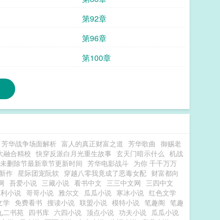
第92章
第96章
第100章
芳华战争场面解析
富人的真正财富之道
芳华歌曲
御赐老
大融合精校
快穿反派白月光重生故事
玄天门暗示什么
机战
未删除节最新章节更新时间
芳华电影战斗
为你 千千万万
新作
星际团宠阮软
穿越八零我竟成了恶毒女配
财富都向
网
吾爱小说
三藏小说
看书中文
三三中文网
三四中文
福利小说
哥哥小说
雅尔文
瓜瓜小说
寒冰小说
红色文学
文学
免费看书
搜读小说
联盟小说
模特小说
笔趣阁
笔趣
九二书苑
四书库
六四小说
顶点小说
功夫小说
瓜瓜小说