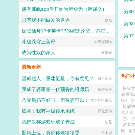
拥有催眠app后开始为所欲为（翻译文）
第89
只有我不能做爱的世界
白门楼汉化集团
佚名
第93
媚黑仙舟??卡芙卡??的媚黑沦陷，??星的媚黑恶堕??，??黑人至上??
第97
斗破苍穹三美母
大芋泥啵啵
露露
成为性奴的家人
何米奇
最新更新
热门
漫威超人：重建氪星，你有意见？
血月碧天
快穿
我成了婆家第一代顶香的祖师奶
慕容公子
婆后我
八零后妈不好当，但富婆可以！
fan
穿
忧伤的哈密瓜
机战W
盗墓：我有神级传承系统
乔元太保
富人流
恋上
我把生存游戏玩成了养成
陆苋
爱看
阁
顶
配角上位，听说你老婆很香
乐七戚