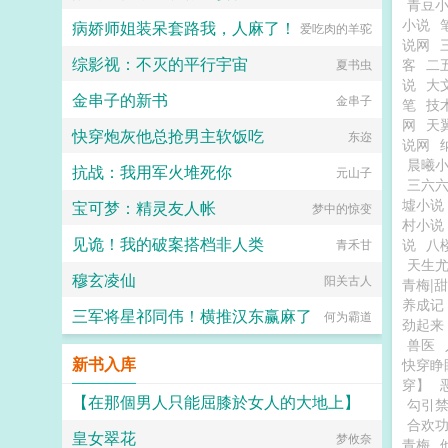
青豆
小说
病娇师姐装呆套路我，人麻了！
爱吃肉的羊驼
说网
综影视：不灭的平行宇宙
客
二
夏书虫
说
大
金串子的新书
金串子
笔
技
网
天
快穿炮灰他总抢男主软饭吃
东迩
说网
晨曦
抗战：我用军火堆死你
元山子
三六
墟小说
宝可梦：精灵友人帐
梦中的惊变
村小说
见诡！我的破案搭档非人类
说
八
青禾甘
天生
穆玄凌仙
阳关古人
青梅|
养成记
三军将星祁同伟！横推汉东赢麻了
何为霸道
劲起来
兽医
新书入库
快穿睁
穿】
【在那個男人只能屈膝於女人的大地上】
勾引
合欢
皇女翠花
小怪兽
梦攸奈
青梅