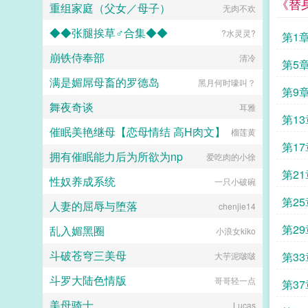
《替
重组家庭（父女／母子）
无肉不欢
◆◆张腿挨草♂合集◆◆
?水灵灵?
第1
崩铁侍奉部
清冷
第5
满是媚屌母畜的罗德岛
黑月何时嚎叫？
第9
舞夜奇谈
耳雅
第13
催眠美艳继母【恋母情结 高H肉文】
榴莲黄
第17
拥有催眠能力后为所欲为np
爱吃肉的小徐
第21
性奴养成系统
一只小破碗
第25
人妻的屈辱与堕落
chenjie14
第29
乱入媚黑圈
小浪女kiko
斗破苍穹三美母
第33
大芋泥啵啵
斗罗大陆色情版
哥哥轻一点
第37
美母骑士
Lucas