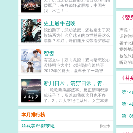
了末世来临的前10天，前世的空间
倭军尸，杀敌锄奸敌胆寒，中国有
异能也随之而来。于是，他开始疯狂
我，不亡！...
的囤积物资。萧总，您的庇护所改造
《替
好了，请您验收！萧公子，您的奔驰
史上最牛召唤
重卡8×8越野房车到了，请您接收萧
少，您的末世版豪华游艇到港了，请
声说：
媳妇跑了，武功被废，还被逐出了家
您查收！萧先生，您订购的物资都已
族嫡系为什么穿越者的身世总是这么
识蹭蹭
送达仓库，请您注意接收！萝卜白
凄惨？幸好，哥们随身携带着穿越者
容予此
菜，各有所爱！不喜勿喷！...
福利协会给俺提供的史上最牛召唤空
意外地
间！刀剑枪械...
智齿
被他只
寄宿文学｜双向救赎｜双向暗恋没心
听到的
没肺明艳大小姐x美强惨痞帅酷哥
2012年的夏天，夏莓长了一颗智
齿。有个无稽之谈是这么说的，智齿
《替
疼时遇到的人就是你此生的真爱。1
新川日常，清穿日常，青川日常，卿卿日常
夏莓第一次见到宋清焰时16岁。她
1，吃吃喝喝那些事。反正清朝都穿
第14
爸指着身边女...
成筛子了，所以加我家这只也不多
了。2，四大爷很忙系列。女主本来
第14
可以有空间的（但我写不出来，一写
到空间就犯设定狂癖，文会歪到十万
本月排行榜
第13
八千里外）她也可以有系统的（为了
她我...
丝袜美母柳梦曦
惊堂木