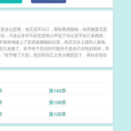
，但是这么想着，他又说不出口，羞耻爬满脸颊，他用膝盖无意
这句话，只这么非常不好意思地小声说了句让容予自己来摸摸。
手精准地碰上了苏意眠侧颊的位置，然后又往上摸到人眼角。
是又发烧了。容予终于意识到可能并不是自己担忧的那样，而
点。”容予顿了片刻，意识到自己之前大概想岔了，再结合现在
章
第143章
章
第139章
章
第135章