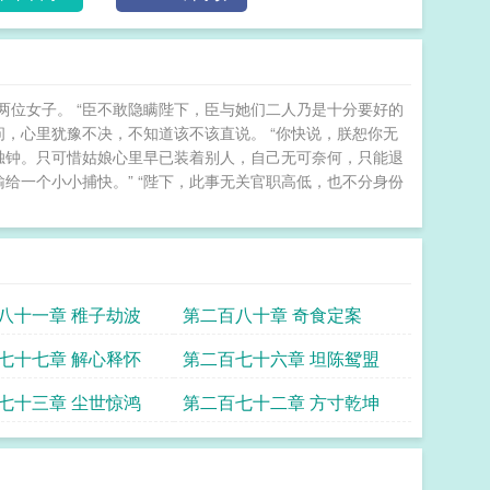
文」，无虐点，有贵人相助，有财富暴击，轻松躺赢不费脑～ 在古代卖预制菜，全京城都抢疯了
位女子。 “臣不敢隐瞒陛下，臣与她们二人乃是十分要好的
问，心里犹豫不决，不知道该不该直说。 “你快说，朕恕你无
独钟。只可惜姑娘心里早已装着别人，自己无可奈何，只能退
然输给一个小小捕快。” “陛下，此事无关官职高低，也不分身份
八十一章 稚子劫波
第二百八十章 奇食定案
七十七章 解心释怀
第二百七十六章 坦陈鸳盟
七十三章 尘世惊鸿
第二百七十二章 方寸乾坤