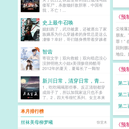
了末世来临的前10天，前世的空间
倭军尸，杀敌锄奸敌胆寒，中国有
异能也随之而来。于是，他开始疯狂
我，不亡！...
的囤积物资。萧总，您的庇护所改造
《预
好了，请您验收！萧公子，您的奔驰
史上最牛召唤
重卡8×8越野房车到了，请您接收萧
少，您的末世版豪华游艇到港了，请
尘埃落
媳妇跑了，武功被废，还被逐出了家
您查收！萧先生，您订购的物资都已
族嫡系为什么穿越者的身世总是这么
朋友。
送达仓库，请您注意接收！萝卜白
凄惨？幸好，哥们随身携带着穿越者
罪！”
菜，各有所爱！不喜勿喷！...
福利协会给俺提供的史上最牛召唤空
回到朋
间！刀剑枪械...
智齿
地位。
寄宿文学｜双向救赎｜双向暗恋没心
没肺明艳大小姐x美强惨痞帅酷哥
《预
2012年的夏天，夏莓长了一颗智
齿。有个无稽之谈是这么说的，智齿
疼时遇到的人就是你此生的真爱。1
新川日常，清穿日常，青川日常，卿卿日常
第二
夏莓第一次见到宋清焰时16岁。她
1，吃吃喝喝那些事。反正清朝都穿
爸指着身边女...
成筛子了，所以加我家这只也不多
第二
了。2，四大爷很忙系列。女主本来
可以有空间的（但我写不出来，一写
第二
到空间就犯设定狂癖，文会歪到十万
本月排行榜
八千里外）她也可以有系统的（为了
她我...
丝袜美母柳梦曦
惊堂木
《预