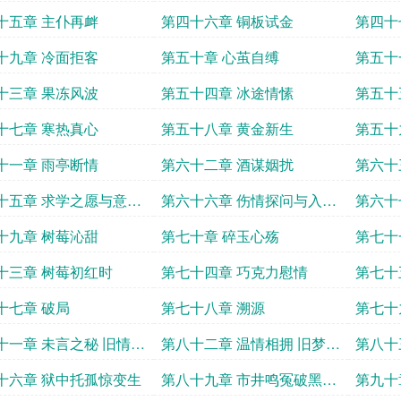
十五章 主仆再衅
第四十六章 铜板试金
第四十
十九章 冷面拒客
第五十章 心茧自缚
第五十
十三章 果冻风波
第五十四章 冰途情愫
第五十
十七章 寒热真心
第五十八章 黄金新生
第五十
十一章 雨亭断情
第六十二章 酒谋姻扰
第六十
十五章 求学之愿与意外
第六十六章 伤情探问与入学
第六十
难关
十九章 树莓沁甜
第七十章 碎玉心殇
第七十
十三章 树莓初红时
第七十四章 巧克力慰情
第七十
十七章 破局
第七十八章 溯源
第七十
十一章 未言之秘 旧情遗
第八十二章 温情相拥 旧梦难
第八十
平
现
十六章 狱中托孤惊变生
第八十九章 市井鸣冤破黑幕
第九十