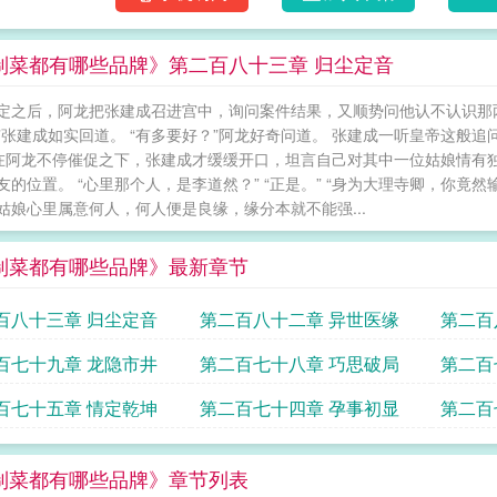
制菜都有哪些品牌》第二百八十三章 归尘定音
定之后，阿龙把张建成召进宫中，询问案件结果，又顺势问他认不认识那两
”张建成如实回道。 “有多要好？”阿龙好奇问道。 张建成一听皇帝这般追
 在阿龙不停催促之下，张建成才缓缓开口，坦言自己对其中一位姑娘情有
友的位置。 “心里那个人，是李道然？” “正是。” “身为大理寺卿，你竟
姑娘心里属意何人，何人便是良缘，缘分本就不能强...
制菜都有哪些品牌》最新章节
百八十三章 归尘定音
第二百八十二章 异世医缘
第二百
百七十九章 龙隐市井
第二百七十八章 巧思破局
第二百
百七十五章 情定乾坤
第二百七十四章 孕事初显
第二百
制菜都有哪些品牌》章节列表