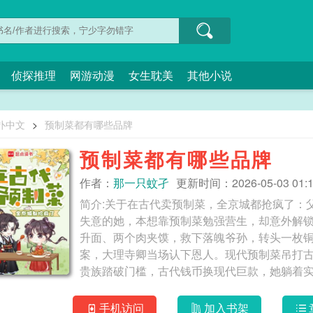
侦探推理
网游动漫
女生耽美
其他小说
扑中文
>
预制菜都有哪些品牌
预制菜都有哪些品牌
作者：
那一只蚊孑
更新时间：2026-05-03 01:1
简介:关于在古代卖预制菜，全京城都抢疯了：
失意的她，本想靠预制菜勉强营生，却意外解锁
升面、两个肉夹馍，救下落魄爷孙，转头一枚
案，大理寺卿当场认下恩人。现代预制菜吊打
贵族踏破门槛，古代钱币换现代巨款，她躺着
硬刚；遭遇江湖侠客霸王餐，系统防御一键制服
全京城：“求掌柜的再开一家！预制菜我们抢疯
手机访问
加入书架