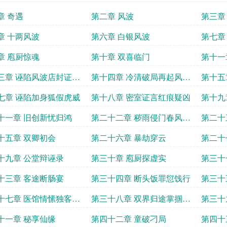
章 奇遇
第二章 风波
第三章
章 十两风波
第六章 白银风波
第七章
章 庖厨惊魂
第十章 双喜临门
第十一
三章 诬陷风波店封证清
第十四章 冷清破局再起风波
第十五
浮
七章 诬陷加身狐假虎威
第十八章 密室证言红痕疑凶
第十九
十一章 旧创新忧归鸿
第二十二章 秽雨侵门春风拭
第二十
槛
十五章 双卿初会
第二十六章 暴劫穿云
第二十
十九章 公堂辩诬录
第三十章 庖厨探虚实
第三十
十三章 客途断肠宴
第三十四章 断头饭罪愆饯行
第三十
十七章 医馆情愫独客新
第三十八章 双界归途掌掴惊
第三十
魂
发
十一章 秘享仙缘
第四十二章 童破刁局
第四十