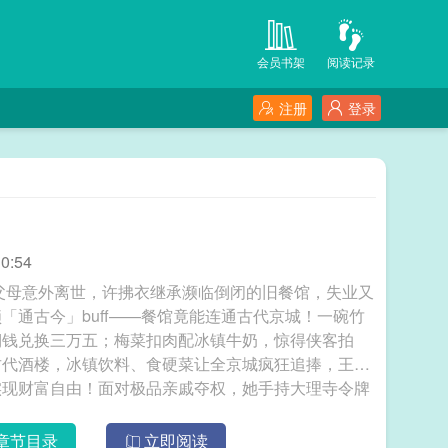
会员书架
阅读记录
注册
登录
0:54
父母意外离世，许拂衣继承濒临倒闭的旧餐馆，失业又
「通古今」buff——餐馆竟能连通古代京城！一碗竹
铜钱兑换三万五；梅菜扣肉配冰镇牛奶，惊得侠客拍
古代酒楼，冰镇饮料、食硬菜让全京城疯狂追捧，王公
实现财富自由！面对极品亲戚夺权，她手持大理寺令牌
。许拂衣：“卖预制菜而已，怎么就成了京城顶流？”
了！”小提示：本文主打「古今美食碰撞+赚钱逆袭爽
章节目录
立即阅读