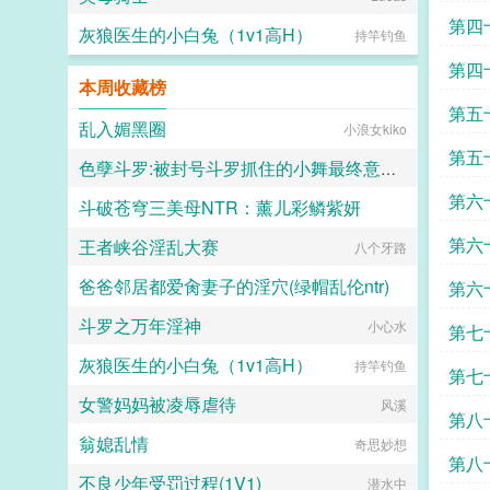
第四
灰狼医生的小白兔（1v1高H）
持竿钓鱼
第四
本周收藏榜
第五
乱入媚黑圈
小浪女kiko
第五
色孽斗罗:被封号斗罗抓住的小舞最终意识重组成了玩偶
第六
斗破苍穹三美母NTR：薰儿彩鳞紫妍
lgcloveself
第六
王者峡谷淫乱大赛
大芋泥啵啵
八个牙路
之吻
爸爸邻居都爱肏妻子的淫穴(绿帽乱伦ntr)
第六
斗罗之万年淫神
轻松向
小心水
第七
灰狼医生的小白兔（1v1高H）
持竿钓鱼
第七
女警妈妈被凌辱虐待
风溪
第八
翁媳乱情
奇思妙想
恨
第八
不良少年受罚过程(1V1)
潜水中