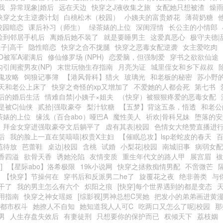
我
异常现象|婚后
远在天边
快穿之J液收集之旅
女配她只想被渣
燥雨
快穿之女主逆袭计划
白桃松木（校园）
小姨夫的富贵娇花
薄荷奶糖
校园暗恋
课后补习（师生）
绿茶婊的上位
深闺淫情
长公主的小情郎
捡到邻居手机后
离婚后她不装了
就是要睡男主
这爱真恶心
极守夫德|
子|高干
隐性暗恋
快穿之合不拢腿
快穿之恶毒女配逆袭
女主爱吃肉
O被军A灌满后
修仙修罗场 (NPH)
恋爱脑，但强制爱
穿书之欲欲仙途
勾引闺蜜男友(NP)
末世玩物生存指南
月亮为证
城里侄女和乡下叔叔
鬼攻略
饲狼记事簿
【港风骨科】猎火
玻璃光
和老板的秘密
苏小野的
天和老公上床了
快穿之奇怪的xp又增加了
不爱她的人都会死
第七书
后的婚后生活
情难自禁|小姨子×姐夫
（快穿）被狠狠疼爱的恶毒女配
是被C|仙侠
贰拾|强取豪夺
梨汁软糖
【五梦】背这五条，悟透
和老公
茶婊的上位
缘浅（百合abo）哑巴A
魔性美人
祈欢|骨科兄妹
堕落的安
拜金女穿进强取豪夺文后躺平了
虚有其表|校园
色情女大绝赞直播进
后
我的脸上一直在笑嘻嘻|权贵X主妇
【催眠总攻】lsp老蛇皮的春天
苞待放
芭蕾鞋
桌边|校园
含桃
试婚
小梨花|校园
南城旧事
病弱女配
香四溢
欲骨天香
诱她沦陷
友情变质
重生年代文的路人甲
展宫眉
袚
]
【星际abo】洛希极限
19k小说网
快穿之拯救痴情男配
不啻微芒
【快穿】节操何在
穿书后和反派男二he了
旋覆花之夜
绝非善类
与
干了
我的男主怎么有六个
炽阳之痕
[快穿]每个世界遇到的都是变态
用指南
快穿之神女瑶姬
[综影视]男神总想C哭她
把发小的弟弟画进黄
|都市权斗
她撩人不自知
她知道我人人可C
吃两口又怎么了呢|校园
那
男
人生存盘失效后
有妻徒刑
只想要你的保护而已
权倾天下
荔枝姻