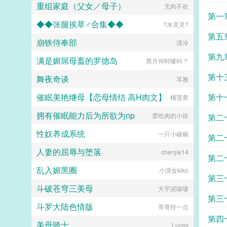
重组家庭（父女／母子）
无肉不欢
第一
◆◆张腿挨草♂合集◆◆
?水灵灵?
第五
崩铁侍奉部
清冷
第九
满是媚屌母畜的罗德岛
黑月何时嚎叫？
第十
舞夜奇谈
耳雅
白
催眠美艳继母【恋母情结 高H肉文】
第十
榴莲黄
拥有催眠能力后为所欲为np
爱吃肉的小徐
第二
性奴养成系统
一只小破碗
第二
人妻的屈辱与堕落
chenjie14
第二
乱入媚黑圈
小浪女kiko
第三
斗破苍穹三美母
大芋泥啵啵
第三
斗罗大陆色情版
哥哥轻一点
规
第四
美母骑士
Lucas