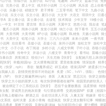
中山小说
倍福小说
宝鼎小说
42小说
笔趣阁
263中文
盗墓小说
免
小说
完美小说
爱上中文
残月轩小说网
三七小说网
风乐居
恋上你看
子小说
乐趣小说
硝烟文学
君子博客
二五零书苑
笔下中文
九曲小说
田小说
乐文小说
乐文小说
夏日小说
大文学
大语文
琪琪中文
日通
学A
富士康小说
富士康小说
去读笔
技术阅读
少年文学
19楼小说
八一中文
91言情
爱言情
青豆小说网
天翼中文
悠悠小说
我去读
笔
吧
魔爪小说网
阅体小说网
发发小说网
纳兰小说
陛下看书
五五小说
书网
大美书网
大美书网
8P小说
晨曦小说网
BL鲤鱼
天籁小说网
骑
看书
大美中文
铅笔小说
大学士
三六六小说网
未来小说网
一夜书库
C小说网
欣欣看书
圣墟小说
圣墟小说
泉州小说网
放松文学
放松中
上中文
小子小说
布丁阅读
乡村小说
八戒文学网
子叶小说
吞噬小说
新书小说网
传奇中文
并读小说
八楼文学
青青中文
看书站
晨曦小说
自暴自弃
房客|糙汉
咬你|1v1
天生尤物【快穿】
女配她只想上床(快穿
[快穿]
幸瘾|校园np
文火煨青梅|甜宠
爱意收集攻略
情深如兽
精养
光（快穿，nph）
香欲
魅魔养成记
碎玉成欢
喷泉|高NP
娇柔多汁|1v
当我嫁人后，剧情突然变得不对劲起来
炙爱（SC，1vV1，强取）
色情
情（NP）
快穿之睡遍男神(nph)
兽医
入禽太深
禁忌沉沦
快穿之拯救r
快穿之大小姐的噩梦人生
每次快穿睁眼都在被PA
校园里的娇软美人
被迫绑定了小三系统以后【快穿】
恶役千金屡败屡战
温柔禁锢
纯情
灰女配
穿成男主的炮灰前妻
勾引禁欲师尊
交易|校园NP
炽夏［校园1
每天晚上都被cha
醉酒之后
合欢功法害人不浅
入禽太深
艳嫁录
暗引
u文系统
临时夫妻
反差小青梅
他是疯批
快穿之渣女翻车纪事
蝴蝶效
祭品勇者
屋檐下|校园
见微知著|弟妹
知与谁同|伪公媳
蜜汁樱桃
潮