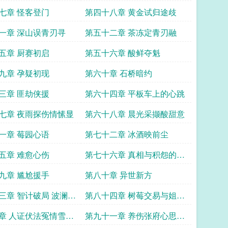
七章 怪客登门
第四十八章 黄金试归途歧
一章 深山误青刃寻
第五十二章 茶冻定青刃融
五章 厨赛初启
第五十六章 酸鲜夺魁
九章 孕疑初现
第六十章 石桥暗约
三章 匪劫侠援
第六十四章 平板车上的心跳
七章 夜雨探伤情愫显
第六十八章 晨光采撷酸甜意
一章 莓园心语
第七十二章 冰酒映前尘
五章 难愈心伤
第七十六章 真相与积怨的爆
发
九章 尴尬援手
第八十章 异世新方
三章 智计破局 波澜隐
第八十四章 树莓交易与姐妹
心结
章 人证伏法冤情雪重
第九十一章 养伤张府心思重