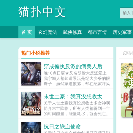
猫扑中文
首 页
玄幻魔法
武侠修真
都市言情
历史军事
热门小说推荐
猫
穿成偏执反派的病美人后
晚10点日更★又名阴鸷大反派爱上
我宁城人都知道景沅是纪大少爷的眼
珠子，虽然家道败落，却在纪家呼风
唤雨。然而景沅却是个活脱脱的病秧
子，一碰就碎，除了美貌一无是处。
末世土豪：我真没想收太多女神啊
纪晏对景沅的偏爱招来许多人的嫉
关于末世土豪我真没想收太多女神啊
妒。纪晏...
简介末世降临，所有人类都得到一年
的时间能量，能量耗尽，就会死亡。
并且还要遭受丧尸病毒和寒流暴风雨
地震海啸台风大洪水火山干旱等各种
抗日之铁血使命
天灾的爆锤！意外重生的萧扬，回到
关于抗日之铁血使命剑指日寇颅马踏