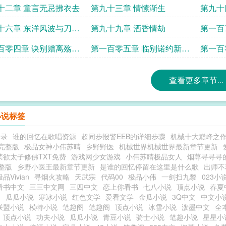
牢狱惊变阻杀机
伤初醒
十二章 童言无忌拂衣去
第九十三章 情愫渐生
第九十
十六章 东洋风波与刀锋
第九十九章 酒香情劫
第一百
百零四章 诀别赠离殇一
第一百零五章 临别诺约新炊
第一百
天涯
烟起
光得佳
查看更多章节...
小说标签
遗录
谁的回忆在歌唱资源
超同步报警EEB的详细步骤
机械十大巅峰之
完整版
极品女神小伟苏晴
乡野野医
机械世界机械世界最新章节更新
禁欲太子修佛TXT免费
游戏网少女游戏
小伟苏睛极品女人
烟荨寻寻寻
整版
乡野小医王最新章节更新
是谁的回忆停留在这里是什么歌
出师不
极品Vivian
寻烟火攻略
天武宗
代码00
极品小伟
一剑扫九黎
023小
看书中文
三三中文网
三四中文
恋上你看书
七八小说
顶点小说
春夏
文
瓜瓜小说
寒冰小说
红色文学
爱看文学
金瓜小说
3Q中文
中文小
联盟小说
模特小说
笔趣阁
笔趣阁
顶点小说
冰雪小说
泼墨中文
全
顶点小说
功夫小说
瓜瓜小说
青豆小说
骑士小说
笔趣小说
星星小