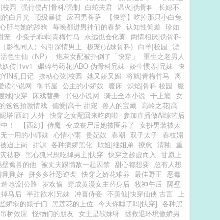
|校园
强行侵占|骨科/强制
白蛇夫君
温火|伪骨科
长媳不
他的白月光
顶级暴徒
应召男菩萨
【快穿】吃掉那只小白兔
心肝与她的舔狗
每晚都进男神们的春梦
认知性偏差
珍如
甜宠
小兔子乖乖|青梅竹马
永远也会化雾
两情相厌|伪骨科
（影视同人）勾引深情男主
极宠(兄妹骨科)
白羊|校园
漂
活色生仙（NP）
炮灰女配被扑倒了「快穿」
重生之老男人
除妖传|1vv1
碾碎芍药花|ABO 伪骨科兄妹
娇生惯养|兄妹
快
YIN乱日记
撩动心弦|校园
她又娇又媚
将就|青梅竹马
离
爱读小说网
御书屋
公主的小娇奴
暖床
炽焰|骨科 校园
魔
渡她|快穿
床戏替身
书包小说网
骑士全本小说
干上瘾
女
的爸爸拍激情戏
偏爱|高干 甜宠
兽人的宝藏
高岭之花|高
妮塔|西幻 人外
快穿之女配回来吃肉啦
参加直播做AI综艺后
行中！
【西幻】侍魔
变成丧尸后她被圈养了
女扮男装被太
百无一用的小师妹
心情小雨
贵妃奴
春潮
双子太子
春枝嫋
被迫上岗
甜源
各种病娇黑化
欺姐|继姐弟
撩愈
清釉
重
灾祛秽
黑心狐只想吃掉男主|快穿
快穿之趁虚而入
甘愿上
隔壁禽兽的他
被丈夫跟情敌一起囚禁
甜心都想要
总有人想
你刚刚好
拼多多社恐逆袭
快穿之娇花难养
最佳野王
恶毒
天造地设|公路
岁欢愉
穿成黄漫女主替身后
牧神午后
隔壁
漫掉马后
半甜欲水|兄妹
冲喜侍妾
不羡仙|快穿仙侠 古言
上
些娇弱的婊子们
黑莲花的上位
今天你睡了吗[快穿]
各种黑
吊桥效应
怪物们的朋友
女主是软妹呀
拯救退环境傲娇男