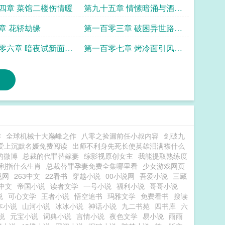
入张府
闻讯道然急欲探
四章 菜馆二楼伤情暖
第九十五章 情愫暗涌与酒香
初酿
章 花轿劫缘
第一百零三章 破困异世路归
心浮尘扰
零六章 暗夜试新面晨
第一百零七章 烤冷面引风波
味
美林挑事遭掌掴
作
全球机械十大巅峰之作
八零之捡漏前任小叔内容
剑破九
爱上沉默名媛免费阅读
出师不利身先死长使英雄泪满襟什么
的微博
总裁的代罪替嫁妻
综影视原创女主
我能提取熟练度
利指什么生肖
总裁替罪孕妻免费全集哪里看
少女游戏网页
说网
263中文
22看书
穿越小说
00小说网
吾爱小说
三藏
中文
帝国小说
读者文学
一号小说
福利小说
哥哥小说
说
可心文学
王者小说
悟空追书
玛雅文学
免费看书
搜读
本小说
山河小说
冰冰小说
神话小说
九二书苑
四书库
六
说
元宝小说
词典小说
言情小说
夜色文学
易小说
雨雨