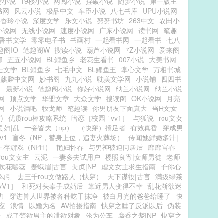
费小说
19楼小说
网阅小说
捏破小说
随梦小说
第一版主
书网
风云小说
极品中文
车臣小说
八七书库
UPU小说网
香玲小说
深度文学
乐文小说
努努书坊
263中文
农田小
小说网
无线小说网
速度小说网
广东小说网
读书网
笔趣
香书文学
零零电子书
书画村
一起看书网
一起看书
七八
趣阁IO
笔趣阁W
搜读小说
葫芦小说网
7Z小说网
爱来阁
都
五五小说网
BL鲤鱼乡
老花生看书
007小说
大美书网
士文学
BL鲤鱼乡
七毛中文
BL鲤鱼王
掌心文学
万相书城
麒麟中文网
妙书阁
九九小说
耽美文学网
小说铺
四四书
文
最新小说
笔趣阁小说
你好小说网
纳兰小说网
纳兰小说
网
顶点文学
华盟文章
大众文学
搜读阁
OK小说网
月亮
网
小说酒吧
牧龙师
笔趣读
你男朋友下面真大
当H文女
)
优质rou棒攻略系统
暗恋［校园 1vv1］
与狐说
rou文女
贵妇|乱
一妾皆夫（np）
（快穿）插足者
有效真香
穿成男
v1
盲冬（NP，替身上位，追妻火葬场）
传闻她鲜嫩多汁|
生存游戏（NPH）
艳妇怀春
与男神被迫同居后
靡靡宫春
ou文女主
云泥
一妻多夫试用户
樱照良宵|女师男徒
老师
吹花嚼蕊
蹙蛾眉|古言
失贞|NP
虐文女主求生指南
予你心
勾引
去三千rou文做路人（快穿）
天下谋妆|古言
满级绿茶
vV1］
和死对头奉子成婚后
靠近男人变得不幸
乱花渐欲迷
力
穿进兽人世界被各种吃干抹净
被白月光的爸爸给睡了
快
应
浪情
以婚为名
AV拍摄指南
快穿之睡了反派以后
伪装
晕
成了禁欲男主的泄欲对象
沦为公车
麝香之梦|NP
快穿之