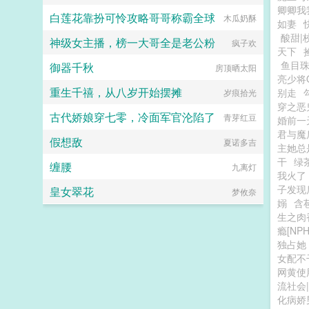
卿卿我
白莲花靠扮可怜攻略哥哥称霸全球
她说我是小公主
木瓜奶酥
如妻
酸甜|
神级女主播，榜一大哥全是老公粉
疯子欢
天下
鱼目珠
御器千秋
房顶晒太阳
亮少将
重生千禧，从八岁开始摆摊
别走
岁痕拾光
穿之恶
古代娇娘穿七零，冷面军官沦陷了
青芽红豆
婚前一
君与魔
假想敌
夏诺多吉
主她总
干
绿
缠腰
九离灯
我火了
子发现
皇女翠花
梦攸奈
嫋
含
生之肉
瘾[NPH
独占她
女配不
网黄使
流社会
化病娇