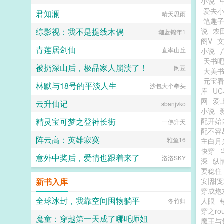
小说
爱去
君知澜
晴天思雨
笔趣
综影视：我不是提线木偶
说
农
珈蓝锦年1
阁V
文
青莲居剑仙
直率山丘
小说
天书
被扔深山后，极品家人崩溃了！
闲豆
大美
元宝
林默与18号的平淡人生
沙包大个拳头
库
U
网
爱
云升仙记
sbanjvko
小说
精灵宝可梦之登神长街
配开始
一佛升天
配不容易
阵云高：英雄寂寞
雅鱼16
主白月
快穿
意外中奖后，爱情也跟着来了
洛洛SKY
深
纵
要稳住
新书入库
安|甜宠
穿成炮
全球冰封，我靠空间囤物躺平
人眼
冬竹归
穿之ro
魔童：穿越第一天成了哪吒师姐
魔王与