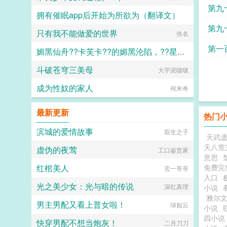
第九
拥有催眠app后开始为所欲为（翻译文）
第九
只有我不能做爱的世界
白门楼汉化集团
佚名
守护
第一
媚黑仙舟??卡芙卡??的媚黑沦陷，??星的媚黑恶堕??，??黑人至上??
吻寄
斗破苍穹三美母
大芋泥啵啵
露露
成为性奴的家人
何米奇
最新更新
热门
滨城的爱情故事
双生之子
天武
天八荒
虚伪的夜莺
工口鉴赏家
意思
红棺美人
免费完
玄一哥哥
入口
光之美少女：光与暗的传说
深红真理
小说
雅尔
男主男配又看上普女啦！
绿如云
小说
四小说
快穿男配不想当炮灰！
二月刀刀