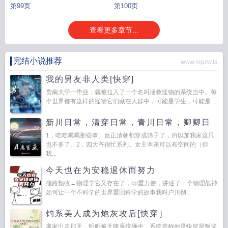
第99页
第100页
查看更多章节...
完结小说推荐
www.mpzw.la
我的男友非人类[快穿]
赏南大学一毕业，就被拉入了一个名叫拯救怪物的系统当中。每
个世界都有这样的怪物它们藏在人群中，可能是学生，可能是...
新川日常，清穿日常，青川日常，卿卿日
常
1，吃吃喝喝那些事。反正清朝都穿成筛子了，所以加我家这只
也不多了。2，四大爷很忙系列。女主本来可以有空间的（但
我...
今天也在为安稳退休而努力
指路预收→物理学它又存在了，cp重力使，讲述了一个物理战神
如何让一个不科学的世界重回科学的故事我叫户川彻...
钓系美人成为炮灰攻后[快穿］
离家出走那天，明昕被天降系统砸中，系统声称他是快穿局叛逃