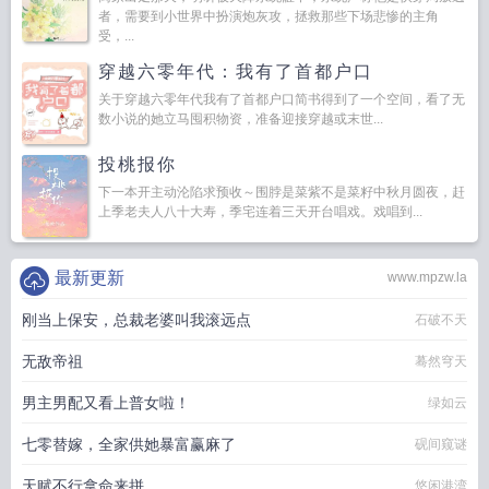
者，需要到小世界中扮演炮灰攻，拯救那些下场悲惨的主角
受，...
穿越六零年代：我有了首都户口
关于穿越六零年代我有了首都户口简书得到了一个空间，看了无
数小说的她立马囤积物资，准备迎接穿越或末世...
投桃报你
下一本开主动沦陷求预收～围脖是菜紫不是菜籽中秋月圆夜，赶
上季老夫人八十大寿，季宅连着三天开台唱戏。戏唱到...
最新更新
www.mpzw.la
刚当上保安，总裁老婆叫我滚远点
石破不天
无敌帝祖
蓦然穹天
男主男配又看上普女啦！
绿如云
七零替嫁，全家供她暴富赢麻了
砚间窥谜
天赋不行拿命来拼
悠闲港湾