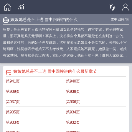
娘娘她总是不上进 雪中回眸讲的什么
雪中回眸
/著
标签：帝王爽文世人都说静安候府嫡四女真是好福气，进宫受宠，有子嗣有家
世，那可真是风光无限啊！事实上，沈初柳自个儿都不清楚怎么走到这一步的。
最初是这样的，旁的妃子弹琴跳舞，沈初柳表示老娘又不是卖艺的。旁的妃子写
诗画画，沈初柳表示老娘又不去考状元。人家嘲笑她不得宠，她微微一笑，老娘
有家世啊。皇帝那是真没办法，嫔妃不来讨好，他还不能不见！谁叫人家娘家真
给力呢？
娘娘她总是不上进 雪中回眸TXT
娘娘她总是不上进讲什么内容
娘娘她
总是不上进 雪中回眸
娘娘她总是不上进全文阅读
娘娘她总是不上进好看吗
娘
娘娘她总是不上进 雪中回眸讲的什么
最新章节
娘她总是不上进苏荷结局
娘娘她总是不上进全文免费阅读百度
娘娘她总是不上
第941页
第940页
进全文免费阅读
娘娘她总是不上进沈初柳名字
娘娘她总是不上进景贵妃
娘娘她
总是不上进免费完整版
娘娘她总是不上进类似女主性格
娘娘她总是不上进番
第939页
第938页
外
娘娘她总是不上进盘
娘娘她总是不上进免费阅读笔趣阁
娘娘她总是不上进
TXT笔趣阁
娘娘她总是不上进吐槽
娘娘她总是不上进 雪中回眸百度
娘娘她总是
第937页
第936页
不上进结局是什么
娘娘她总是不上进剧透
娘娘她总是不上进苏修仪的结局
娘娘
第935页
第934页
她总是不上进女主有多少个孩子
娘娘她总是不上进 作者雪中回眸
娘娘她总是不
上进笔趣阁
娘娘她总是不上进砸御膳房多少章
娘娘她总是不上进TXT宝书网
娘
第933页
第932页
娘她总是不上进菜汪汪
娘娘她总是不上进类似宫斗2021年新书
娘娘她总是不上