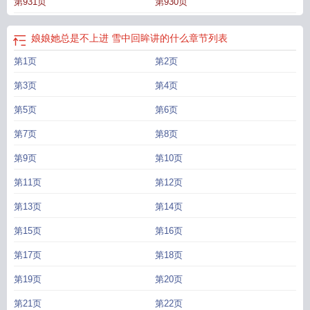
第931页
第930页
进讲的什么
娘娘她总是不上进免费阅读最新
娘娘她总是不上进百度云搜索
娘娘
她总是不上进TXT 百度
娘娘她总是不上进全文免费阅读无弹窗
娘娘她总是不上
进男主爱女主吗
娘娘她总是不上进TXT
娘娘她总是不上进讲什么
娘娘她总是不
娘娘她总是不上进 雪中回眸讲的什么
章节列表
上进结局怎么样
娘娘她不想再努力了
娘娘她总是不上进晋江文学城
娘娘她总是
第1页
第2页
不上进多少字
娘娘她总是不上进全文
娘娘她总是不上进听书
娘娘她总是不上进
女主是穿越的吗
娘娘她总是不上进哪个平台的
娘娘她总是不上进全文免费阅读
第3页
第4页
笔趣阁
娘娘她总是不上进TXT百度
娘娘她总是不上进结局
娘娘她总是不上进六
皇子落水
第5页
娘娘她总是不上进男主
娘娘她总是不上进晋江
第6页
娘娘她总是不上进女主
中毒
娘娘她总是不上进免费听书
娘娘她总是不上进无弹窗免费阅读
娘娘她总是
第7页
第8页
不上进类似的宫斗文
娘娘她总是不上进百度
娘娘她总是不上进 雪中回眸讲的什
么
娘娘她总是不上进沈初柳结局
娘娘她总是不上进有声书
娘娘她总是不上进书
第9页
第10页
评
娘娘她总是不上进相似
娘娘她总是不上进人物表
娘娘她总是不上进位份表
第11页
第12页
第13页
第14页
第15页
第16页
第17页
第18页
第19页
第20页
第21页
第22页