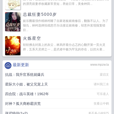
的漂亮前妻求收藏家常里短，养娃日常，美食种田...
总裁狂妻5000岁
娱乐圈最强作精林柯睡了自家老板姬南修后，翻脸不认人。为了
报仇，林柯选择拍戏想尽办法接近姬南修，却意外发现报复错
目...
火炼星空
轻轻拂去封面上的灰尘，林风怀着分忐忑的心翻开第一页火灵
师，五系天灵师之一，是武者中极为罕见的存在，以控火著...
最新更新
www.mpzw.la
抗战：我升官系统就爆兵
梁启文
星际大小姐，被父兄宠上天
请叫我三水
四合院：战斗英雄！1962年
可乐道人
封神？孤大商称霸洪荒
笑看云中鹤
张武特佳(1v2)
差不多小姐925