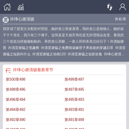
许绎心谢清骏
佚名
/著
我穿成了甜宠文女配的对照组，她的老公英俊潇洒，我的老公是植物人，她的孩
子个个亲生，我只有三个继子。这简直是天崩开局但是无所谓我会改变。看我把
三个崽崽治得服服帖帖的，再把老公弄醒，一家人和和美美过好日子！
许清如谢
晋
许清宜谢韫之笔趣阁
许清宜谢韫之免费阅读嫁世子养崽崽的穿越日常
许清宜
谢韫之短剧叫什么
许清宜谢韫之动画120
许清宜谢韫之短剧全集
许绎心谢清
骏
许清宜谢韫之免费播放
许清宜谢韫之短剧大结局
如意娇妾许清宜谢韫之
许
清宜谢韫之叫什么名字
许清宜谢韫之的短剧
许清宜谢韫之是什么短剧
许清宜谢
许绎心谢清骏
最新章节
韫之动画片
许清宜谢韫之全文免费阅读
许清宜谢韫之短剧免费播放
许清宜谢韫
第500章498
第499章497
之的在哪里看
许清宜谢韫之短剧免费观看6
许清宜谢韫之大结局
许清宜谢韫之
免费阅读
许清宜谢韫之最新章节全文阅读
许清宜谢韫之动漫叫什么名字
许清宜
第498章496
第497章495
谢韫之在线阅读
许清宜谢韫之的
许清宜谢韫之全集免费
许清宜谢韫之动画片
50
许清宜谢韫之短剧80集
许清宜谢韫之短剧叫什么名字
许清宜谢韫之名
许清
第496章494
第495章493
宜谢韫之短剧名字
许清宜谢韫之动漫合集
许清宜谢韫之短剧免费
许清宜谢韫之
第494章492
第493章491
全文
许清宜谢韫之短剧免费观看
许清宜谢韫之动画
许清宜谢韫之全文免费阅读
最新章节更新时间
短剧许清宜谢韫之
许清宜谢韫之短剧
许清宜谢韫之谢淮全
第492章490
第491章489
集
许清宜谢韫之动漫
谢淮安许清宜谢韫之
许清宜谢韫之短剧100集免费播