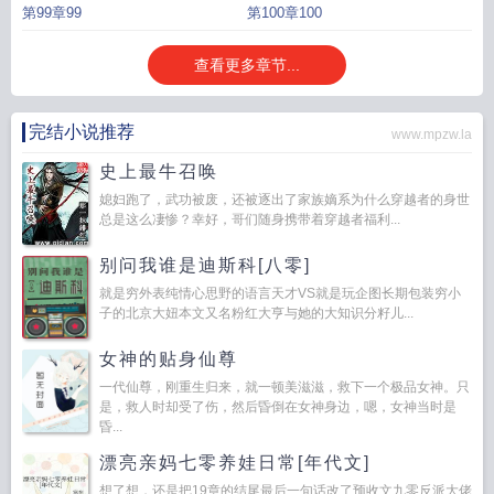
第99章99
第100章100
查看更多章节...
完结小说推荐
www.mpzw.la
史上最牛召唤
媳妇跑了，武功被废，还被逐出了家族嫡系为什么穿越者的身世
总是这么凄惨？幸好，哥们随身携带着穿越者福利...
别问我谁是迪斯科[八零]
就是穷外表纯情心思野的语言天才VS就是玩企图长期包装穷小
子的北京大妞本文又名粉红大亨与她的大知识分籽儿...
女神的贴身仙尊
一代仙尊，刚重生归来，就一顿美滋滋，救下一个极品女神。只
是，救人时却受了伤，然后昏倒在女神身边，嗯，女神当时是
昏...
漂亮亲妈七零养娃日常[年代文]
想了想，还是把19章的结尾最后一句话改了预收文九零反派大佬