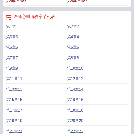
第490章488
第489章487
放
许清宜谢韫之结局
许清宜谢韫之完整版结局
许清宜谢韫之免费观看
许清宜
谢韫之全文免费
许清宜谢韫之结局是什么
许绎心谢清骏
章节列表
第1章1
第2章2
第3章3
第4章4
第5章5
第6章6
第7章7
第8章8
第9章9
第10章10
第11章11
第12章12
第13章13
第14章14
第15章15
第16章16
第17章17
第18章18
第19章19
第20章20
第21章21
第22章22