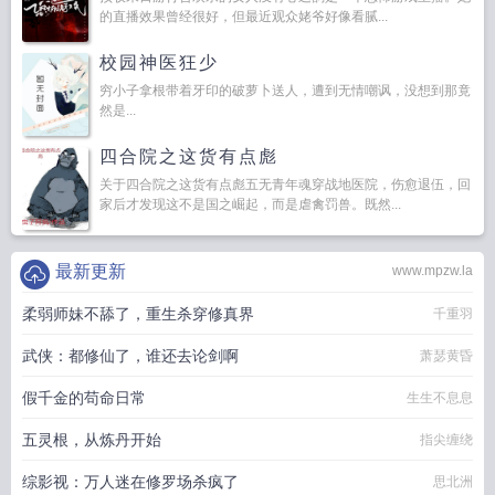
的直播效果曾经很好，但最近观众姥爷好像看腻...
校园神医狂少
穷小子拿根带着牙印的破萝卜送人，遭到无情嘲讽，没想到那竟
然是...
四合院之这货有点彪
关于四合院之这货有点彪五无青年魂穿战地医院，伤愈退伍，回
家后才发现这不是国之崛起，而是虐禽罚兽。既然...
最新更新
www.mpzw.la
柔弱师妹不舔了，重生杀穿修真界
千重羽
武侠：都修仙了，谁还去论剑啊
萧瑟黄昏
假千金的苟命日常
生生不息息
五灵根，从炼丹开始
指尖缠绕
综影视：万人迷在修罗场杀疯了
思北洲