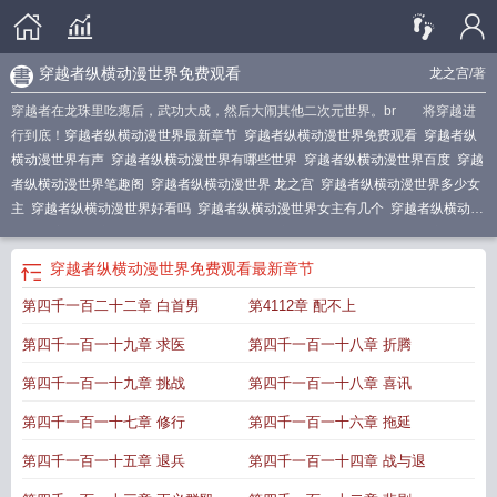
穿越者纵横动漫世界免费观看
龙之宫
/著
穿越者在龙珠里吃瘪后，武功大成，然后大闹其他二次元世界。br 将穿越进
行到底！
穿越者纵横动漫世界最新章节
穿越者纵横动漫世界免费观看
穿越者纵
横动漫世界有声
穿越者纵横动漫世界有哪些世界
穿越者纵横动漫世界百度
穿越
者纵横动漫世界笔趣阁
穿越者纵横动漫世界 龙之宫
穿越者纵横动漫世界多少女
主
穿越者纵横动漫世界好看吗
穿越者纵横动漫世界女主有几个
穿越者纵横动漫
世界百度百科
穿越者纵横动漫世界在线观看
穿越者纵横动漫世界黑兽
穿越者纵
横动漫世界百科
穿越者纵横动漫世界起点
穿越者纵横动漫世界TXT
穿越者纵横
穿越者纵横动漫世界免费观看
最新章节
动漫世界瑞克
穿越者纵横动漫世界龙之宫
第四千一百二十二章 白首男
第4112章 配不上
第四千一百一十九章 求医
第四千一百一十八章 折腾
第四千一百一十九章 挑战
第四千一百一十八章 喜讯
第四千一百一十七章 修行
第四千一百一十六章 拖延
第四千一百一十五章 退兵
第四千一百一十四章 战与退