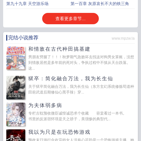
连发
第九十九章 天空游乐场
第一百章 灰原哀长不大的铁三角
查看更多章节...
完结小说推荐
www.mpzw.la
和情敌在古代种田搞基建
男朋友劈腿了！！！秋梦期气急败坏去找这对狗男女算账，没想
到情敌居然是多年前的死对头，争执过程中不慎从天台跌落。
这...
狱卒：简化融合万法，我为长生仙
关于狱卒简化融合万法，我为长生仙（东方玄幻系统修炼苟道种
田前武道后期修仙心黑手辣）穿...
为夫体弱多病
专栏古耽预收微臣诚惶诚恐求个收藏 容棠看过一本书。
书里的反派宿怀璟是天之骄子，美强惨的典型代...
我以为只是在玩恐怖游戏
预收末日游行合欢宗的女人没有心迟韵是一个恐怖游戏主播。她