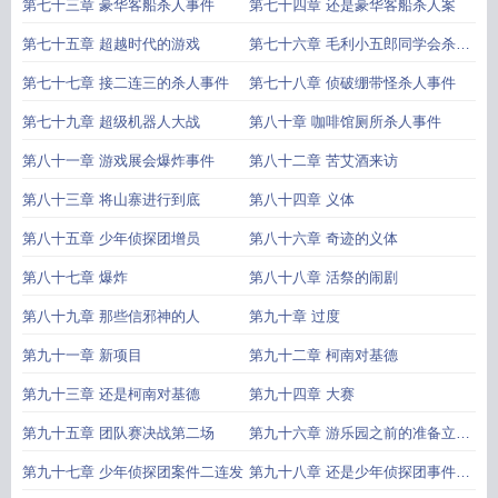
第七十三章 豪华客船杀人事件
第七十四章 还是豪华客船杀人案
第七十五章 超越时代的游戏
第七十六章 毛利小五郎同学会杀人
事件
第七十七章 接二连三的杀人事件
第七十八章 侦破绷带怪杀人事件
第七十九章 超级机器人大战
第八十章 咖啡馆厕所杀人事件
第八十一章 游戏展会爆炸事件
第八十二章 苦艾酒来访
第八十三章 将山寨进行到底
第八十四章 义体
第八十五章 少年侦探团增员
第八十六章 奇迹的义体
第八十七章 爆炸
第八十八章 活祭的闹剧
第八十九章 那些信邪神的人
第九十章 过度
第九十一章 新项目
第九十二章 柯南对基德
第九十三章 还是柯南对基德
第九十四章 大赛
第九十五章 团队赛决战第二场
第九十六章 游乐园之前的准备立体
机动
第九十七章 少年侦探团案件二连发
第九十八章 还是少年侦探团事件二