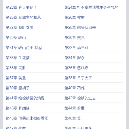
第23章 春天要到了
第24章 打不赢的话城主会生气的
第25章 副城主的相思
第26章 被掳
第27章 我叫秦蔺
第28章 乖等我回来
第29章 岐山
第30章 交易
第31章 岐山门主 我忍
第32章 添三成
第33章 生死擂
第34章 厮杀
第35章 完胜
第36章 慈岷寺
第37章 笑意
第38章 日了犬了
第39章 歪胡子
第40章 刁难
第41章 给徐桢留的鸡腿
第42章 徐桢的过去
第43章 算姻缘
第44章 前世
第45章 他哭起来很好看吧
第46章 算
第47章 变数
第48章 不日再来