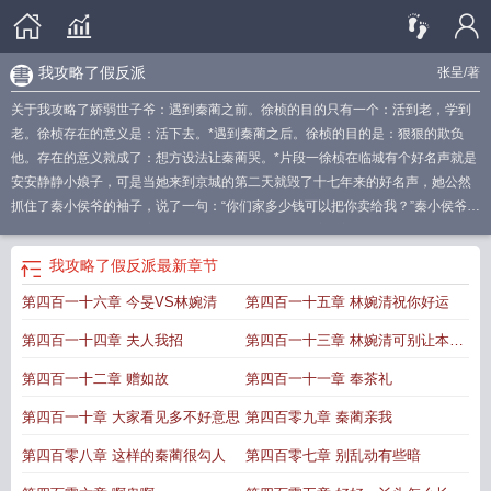
我攻略了假反派
张呈
/著
关于我攻略了娇弱世子爷：遇到秦蔺之前。徐桢的目的只有一个：活到老，学到
老。徐桢存在的意义是：活下去。*遇到秦蔺之后。徐桢的目的是：狠狠的欺负
他。存在的意义就成了：想方设法让秦蔺哭。*片段一徐桢在临城有个好名声就是
安安静静小娘子，可是当她来到京城的第二天就毁了十七年来的好名声，她公然
抓住了秦小侯爷的袖子，说了一句：“你们家多少钱可以把你卖给我？”秦小侯爷从
小身子孱弱，那经得起这一折腾，瞬间倒地不起，在府疗养数日不见好。从此，
徐桢就成了暴力霸王花。片段二徐桢叫人将秦蔺掳到了小角落。“我叫徐桢，双人
我攻略了假反派
最新章节
行的徐，木贞的桢。”徐桢蛮狠拉住了秦蔺的衣袖，很安静的自我介绍。秦蔺眨了
第四百一十六章 今旻VS林婉清
第四百一十五章 林婉清祝你好运
眨两下眼睛，表示被绑架了。“该你了。”秦蔺马上说：“我叫秦蔺。”徐桢面无表情
的点头：“嗯，很好！”然后秦蔺又回到了被掳的地方。秦蔺：神他奶奶的，这人谁
第四百一十四章 夫人我招
第四百一十三章 林婉清可别让本尊
啊，有毛病？片段三徐桢：“秦蔺，为什么这个糖那么甜啊？是不是坏了啊？”秦
蔺：“嗯，坏了，不吃了。”徐桢：
我攻略了我自己
失望
我攻略了游戏里最
我攻略的病
第四百一十二章 赠如故
第四百一十一章 奉茶礼
娇男主又黑化了
我攻略的男配
攻略 娇失败怎么办/橘子枝头
我攻略错人了(穿书)
第四百一十章 大家看见多不好意思
第四百零九章 秦蔺亲我
免费阅读
我攻略的
我攻略了学
攻略病娇后我
我攻略了娇弱世子爷 张呈
我攻
略了娇弱世子爷好看?
我攻略了假反派
我攻略错男主了
我攻略了学神格格党
我
第四百零八章 这样的秦蔺很勾人
第四百零七章 别乱动有些暗
攻略了娇弱世子爷免费阅读
我攻略了男主之后我掉马了
我攻略的病娇都重生