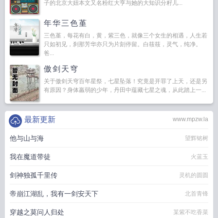
子的北京大妞本文又名粉红大亨与她的大知识分籽儿...
年华三色堇
三色堇，每花有白，黄，紫三色，就像三个女生的相遇，人生若
只如初见，刹那芳华亦只为片刻停留。白筱筱，灵气，纯净。
爸...
傲剑天穹
关于傲剑天穹百年星祭，七星坠落！究竟是开罪了上天，还是另
有原因？身体羸弱的少年，丹田中蕴藏七星之魂，从此踏上一...
最新更新
www.mpzw.la
他与山与海
望辉铭树
我在魔道带徒
火蓝玉
剑神独孤千里传
灵机的圆圆
帝崩江湖乱，我有一剑安天下
北首青锋
穿越之莫问人归处
某紫不吃香菜