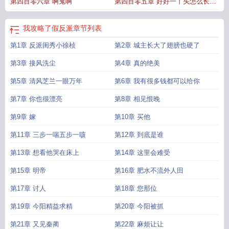
第四百零六章 啊鬼啊
第四百零五章 好好一丫头怎么长了
了
我攻略错男主
我攻略了娇弱世子爷TXT
我攻略了男神
张嘴
我攻略了假反派
章节列表
第1章 反派闺秀小徐桢
第2章 城主长大了翅膀也硬了
第3章 接风洗尘
第4章 真的绝美
第5章 清风芝兰一眼万年
第6章 我有很多钱都可以给你
第7章 你也很漂亮
第8章 相见恨晚
第9章 嫁
第10章 买他
第11章 三步一喘五步一咳
第12章 到底是谁
第13章 想看他哭在床上
第14章 这里会难受
第15章 明帝
第16章 肥水不流外人田
第17章 讨人
第18章 您那位
第19章 今阳精益求精
第20章 今阳被抓
第21章 又见秦蔺
第22章 麻烦让让