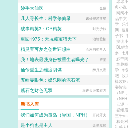
冰冰
典小说
妙手大仙医
金佛
网阅
凡人寻长生：科学修仙录
品中文
诺妙卿游蓝星
学
乐
破事精英3：CP精英
时光沙粒
网
速
子书
重回1975：天坑藏宝猎天下
池塘垂柳
搜读
BL鲤
精灵宝可梦之创世狂想曲
仓库的稻草人
乡
七
妙书
我！地表最强身份被重生者曝光了
挤墨
笔趣
仙帝重生之维度阴谋
学
华
醉月岚湖
吧
牧
五哈显眼包：娱乐圈的泥石流
棒攻略
妾皆夫
赌石之财色无双
来支红塔山快活似神仙
浪迹天涯带着刀
（NP
（NPH
新书入库
云泥
蹙蛾眉
我们如何成为孤岛（异国，NPH）
开封屠夫
三千r
和死
是小狗也是主人
金星魔羯
进兽人