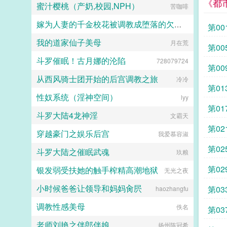
《都
蜜汁樱桃（产奶,校园,NPH）
苦咖啡
嫁为人妻的千金校花被调教成堕落的欠肏肥臀母猪
第0
我的道家仙子美母
yeqingxuan
月在荒
第00
斗罗催眠！古月娜的沦陷
728079724
第0
从西风骑士团开始的后宫调教之旅
冷冷
第0
性奴系统（淫神空间）
lyy
第0
斗罗大陆4龙神淫
文霸天
第0
穿越豪门之娱乐后宫
我爱慕容淑
第02
斗罗大陆之催眠武魂
玖粮
第0
银发弱受扶她的触手榨精高潮地狱
无光之夜
小时候爸爸让领导和妈妈肏屄
第0
haozhangfu
调教性感美母
佚名
第0
老师刘艳之伴郎伴娘
扬州陈冠希