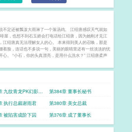
说不定还被瓢泼大雨淋了一个落汤鸡。 江绍唐感叹天气就如
咖啡屋，也想不到石玉娇会打电话给江绍唐，因为她刚才见江
，江绍唐真无法理解女人的心。 本来得到美人的召唤，那是
绷着脸，连话也不多说一句，美丽的眼睛里还有一丝淡淡的忧
心。 “小石，你的头真漂亮，是用什么洗水？” 江绍唐柔声
5章 九纹青龙PK幻影媚
第384章 董事长秘书
1章 执行总裁谢雨君
第380章 美女总裁
7章 被陷害成阶下囚
第376章 成了董事长