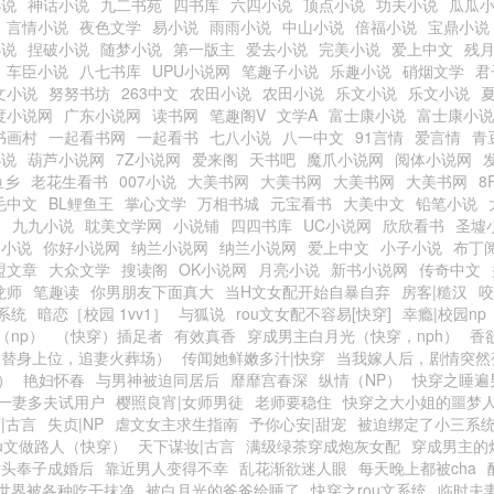
小说
神话小说
九二书苑
四书库
六四小说
顶点小说
功夫小说
瓜瓜
言情小说
夜色文学
易小说
雨雨小说
中山小说
倍福小说
宝鼎小说
小说
捏破小说
随梦小说
第一版主
爱去小说
完美小说
爱上中文
残
车臣小说
八七书库
UPU小说网
笔趣子小说
乐趣小说
硝烟文学
君
文小说
努努书坊
263中文
农田小说
农田小说
乐文小说
乐文小说
度小说网
广东小说网
读书网
笔趣阁V
文学A
富士康小说
富士康小说
书画村
一起看书网
一起看书
七八小说
八一中文
91言情
爱言情
青
小说
葫芦小说网
7Z小说网
爱来阁
天书吧
魔爪小说网
阅体小说网
鱼乡
老花生看书
007小说
大美书网
大美书网
大美书网
大美书网
8
毛中文
BL鲤鱼王
掌心文学
万相书城
元宝看书
大美中文
铅笔小说
阁
九九小说
耽美文学网
小说铺
四四书库
UC小说网
欣欣看书
圣墟
阁小说
你好小说网
纳兰小说网
纳兰小说网
爱上中文
小子小说
布丁
盟文章
大众文学
搜读阁
OK小说网
月亮小说
新书小说网
传奇中文
龙师
笔趣读
你男朋友下面真大
当H文女配开始自暴自弃
房客|糙汉
咬
系统
暗恋［校园 1vv1］
与狐说
rou文女配不容易[快穿]
幸瘾|校园np
（np）
（快穿）插足者
有效真香
穿成男主白月光（快穿，nph）
香
，替身上位，追妻火葬场）
传闻她鲜嫩多汁|快穿
当我嫁人后，剧情突然
）
艳妇怀春
与男神被迫同居后
靡靡宫春深
纵情（NP）
快穿之睡遍男
一妻多夫试用户
樱照良宵|女师男徒
老师要稳住
快穿之大小姐的噩梦
|古言
失贞|NP
虐文女主求生指南
予你心安|甜宠
被迫绑定了小三系
ou文做路人（快穿）
天下谋妆|古言
满级绿茶穿成炮灰女配
穿成男主的
对头奉子成婚后
靠近男人变得不幸
乱花渐欲迷人眼
每天晚上都被cha
世界被各种吃干抹净
被白月光的爸爸给睡了
快穿之rou文系统
临时夫