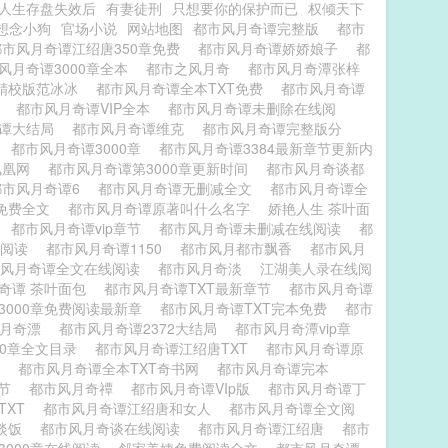
人生存盘失效后
有妻徒刑
只想要你的保护而已
权倾天下
想念小狗
官场小说
网站地图
都市风月奇谭完整版
都市
都市风月奇谭江绍唐350章免费
都市风月奇谭娇娇娘子
都
风月奇谭3000章全本
都市之风月奇
都市风月奇潭张梓
精校版范冰冰
都市风月奇谭全本TXT免费
都市风月奇谭
章
都市风月奇谭VIP全本
都市风月奇谭未删除在线阅
奇谭大结局
都市风月奇谭维克
都市风月奇谭完整版分
度
都市风月奇谭3000章
都市风月奇谭3384最新章节更新内
凤凰网
都市风月奇谭第3000章更新时间
都市风月奇谈都
都市风月奇谭6
都市风月奇谭无删减全文
都市风月奇谭全
免费全文
都市风月奇谭原著叫什么名字
娇艳人生 茶叶面
费
都市风月奇谭vip章节
都市风月奇谭未删减在线阅读
都
费阅读
都市风月奇谭1150
都市风月都市飘香
都市风月
市风月奇谭全文在线阅读
都市风月奇淡
江湖美人录在线阅
奇谭 茶叶面包
都市风月奇谭TXT最新章节
都市风月奇谭
3000章免费阅读最新章
都市风月奇谭TXT完本免费
都市
风月奇漂
都市风月奇谭2372大结局
都市风月奇潭vip章
00章全文目录
都市风月奇谭江绍唐TXT
都市风月奇谭原
节
都市风月奇谭全本TXT奇书网
都市风月奇谭完本
分节
都市风月奇禫
都市风月奇谭VIp版
都市风月奇谭丁
TXT
都市风月奇谭江绍唐和女人
都市风月奇谭全文阅
茶淡饭
都市风月奇谈在线阅读
都市风月奇谭江绍唐
都市