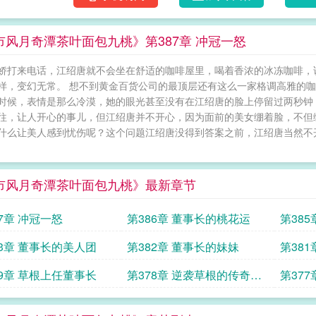
市风月奇潭茶叶面包九桃》第387章 冲冠一怒
娇打来电话，江绍唐就不会坐在舒适的咖啡屋里，喝着香浓的冰冻咖啡，
样，变幻无常。 想不到黄金百货公司的最顶层还有这么一家格调高雅的
时候，表情是那么冷漠，她的眼光甚至没有在江绍唐的脸上停留过两秒钟
往，让人开心的事儿，但江绍唐并不开心，因为面前的美女绷着脸，不但
什么让美人感到忧伤呢？这个问题江绍唐没得到答案之前，江绍唐当然不开
市风月奇潭茶叶面包九桃》最新章节
87章 冲冠一怒
第386章 董事长的桃花运
第38
术
83章 董事长的美人团
第382章 董事长的妹妹
第38
79章 草根上任董事长
第378章 逆袭草根的传奇胜
第37
利