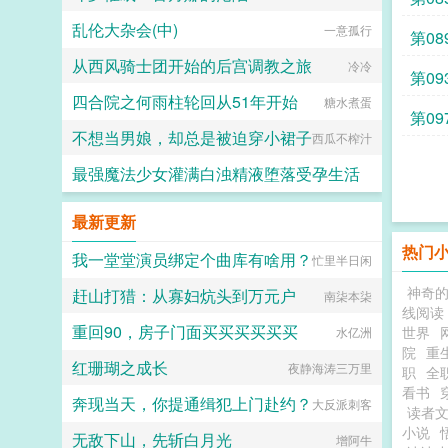
乱伦大杂会(中)
一意孤行
第08
从西风骑士团开始的后宫调教之旅
冷冷
第0
四合院之何雨柱轮回从51年开始
糖水煮蛋
第0
不想当男娘，却总是被迫穿小裙子
西瓜不榨汁
最强魔法少女灌满白浊精液堕落受孕生活
水少多文酱
最新更新
热门
我一堂堂演员绑定个曲库有啥用？
忙里半日闲
神奇
赶山打猎：从寡妇炕头到万元户
南柒本柒
线阅读
重回90，房子门面买买买买买买
世界
水亿洲
院
重
红珊瑚之成长
夜静海涛三万里
职
全
看书
奔现当天，你提通缉犯上门赴约？
大反派刺客
读者
小说
无敌下山，先斩白月光
增阿牛