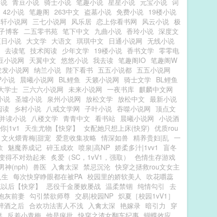
小说
青豆小说
骑士小说
笔趣小说
星星小说
元宝小说
词
42小说
笔趣阁
263中文
盗墓小说
免费小说
19楼小说
月轩小说网
三七小说网
风乐居
恋上你看书网
风云小说
极
子博客
二五零书苑
笔下中文
九曲小说
香玲小说
深度文
夏日小说
大文学
大语文
琪琪中文
日通小说网
无线小说
去读笔
技术阅读
少年文学
19楼小说
香书文学
零零电
豆小说网
天翼中文
悠悠小说
我去读
笔趣阁IO
笔趣阁W
发发小说网
纳兰小说
陛下看书
五五小说都
五五小说网
P小说
晨曦小说网
BL鲤鱼
天籁小说网
骑士文学
BL鲤鱼
大学士
三六六小说网
未来小说网
一夜书库
麒麟中文网
小说
圣墟小说
泉州小说网
放松文学
放松中文
最新小说
阅读
乡村小说
八戒文学网
子叶小说
吞噬小说网
顶点文
并读小说
八楼文学
青青中文
看书站
晨曦小说网
小说酒
你|1v1
天生尤物【快穿】
女配她只想上床(快穿)
优质rou
文火煨青梅|甜宠
爱意收集攻略
情深如兽
精养贵妇|乱
一
欲
魅魔养成记
碎玉成欢
喷泉|高NP
娇柔多汁|1vv1
盲冬
变得不对劲起来
炙爱（SC，1vV1，强取）
色情生存游戏
神(nph)
兽医
入禽太深
禁忌沉沦
快穿之拯救rou文女主
人生
每次快穿睁眼都在被PA
校园里的娇软美人
吹花嚼蕊
统以后【快穿】
恶役千金屡败屡战
温柔禁锢
纯情勾引
去
炮灰前妻
勾引禁欲师尊
交易|校园NP
炽夏［校园1vV1］
醉酒之后
合欢功法害人不浅
入禽太深
艳嫁录
暗引力
穿
妻
反差小青梅
他是疯批
快穿之渣女翻车纪事
蝴蝶效应