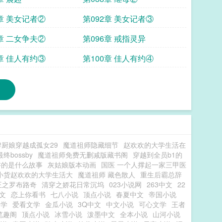
1章 美女记者②
第092章 美女记者③
5章 二女争夫②
第096章 戒指灵异
9章 佳人有约③
第100章 佳人有约④
牌厨娘穿越成孤女29
魔道祖师隐藏细节
赵欢欢的大学生活在
bossby
魔道祖师免费无删减版藏书阁
穿越到全员b1的
讲的是什么故事
灰姑娘版本动画
国医 一个人撑起一家三甲医
小货赵欢欢的大学生活大
魔道祖师 藏色散人
重生后霸总辞
王之罗布路奇
清穿之娇花日常沉坞
023小说网
263中文
22
文
恋上你看书
七八小说
顶点小说
春夏中文
帝国小说
文学
爱看文学
金瓜小说
3Q中文
中文小说
可心文学
王者
笔趣阁
顶点小说
冰雪小说
泼墨中文
全本小说
山河小说