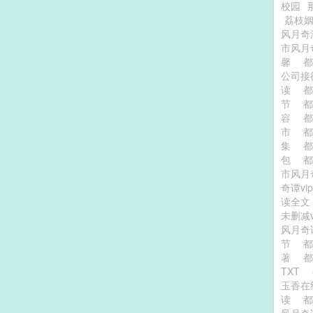
校园
荔枝
风月
市风月
馨
公司
读
都
节
都
容
都
市
集
都
包
市风月
奇谭vi
读全
未删减
风月奇
节
都
著
都
TXT
玉香在
读