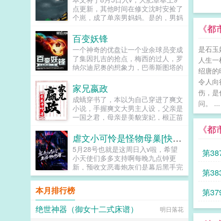
身世…哥不在江湖，却留下哥才色双
点更新，其他时间在修文沈时安捡了
绝的传说东恒出品绝对精品你想成为
个崽，成了单亲男妈妈。是的，男妈
高昆我成全你你一意孤行，那别怪我
妈。肉乎乎软绵绵，糯米团子似的崽
《都
年轻冲动你不守规则，那别想我会守
子坚持自己是沈时安生出来的崽。沈
百变妖锋
规则...
时安认了，毕竟大学老师的他，带崽
是石玉
一个神奇的优盘让一个业余球员变成
好像...
了集因扎吉的抢点，梅西的过人，罗
人生一
纳尔迪尼奥的想象力，巴蒂斯图塔的
绍唐的
爆射，克洛泽的头球于一身的百变妖
令人向
锋。百变妖锋书友群336837432百
家兄嬴政
伤，是
变妖锋铁杆群118285871小说关键
成蟜穿书了，本以为自己穿进了爽文
词百变妖锋无弹窗百变妖锋txt全集下
问。 ...
小说，手握爽文大男主人设，父亲是
载百变妖锋最新章节阅读...
一国之君，母亲是美貌宠妃，根正苗
红，团宠巅峰！直到有一天，他发现
《都
自己还有一个在赵国做人质，且不得
虐文小可怜是怪物母巢[快穿]
宠的哥哥，大名叫做嬴政千古一...
5月28号也就是这周日入v啦，希望
第3
小天使们多多支持啊每晚九点钟更
新，预收文恶毒炮灰们是幕后黑手完
第3
结文我只是一个弱小可怜又无助的昏
君灵气复苏后我和马甲们开启了工业
本月排行榜
第3
革命祖传技能的各种应用快穿...
绝世神器（御女十二式床谱）
明日落花