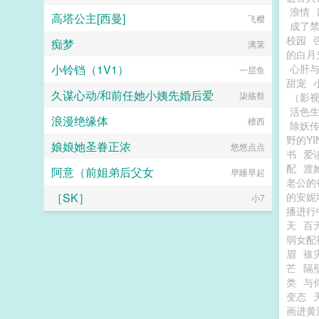
浪情
高塔公主[西曼]
飞樱
成了
校园
痴梦
漓茉
的白月
小铃铛（1V1）
心肝
一层鱼
甜宠
久谋心动/和前任她小姨先婚后爱
柒殇祭
（影
活色生
浪漫绝缘体
檀西
除妖传|
野的Y
娘娘她圣眷正浓
悠悠点点
书
爱
配
渡
阿意（前姐弟后父女
早睡早起
老公的
［SK］
的安妮
小7
播进行
天
百
弱女配
眉
袚
芒
隔
类
与
变态
画进黄