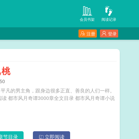
会员书架
阅读记录
注册
登录
九桃
50
，平凡的男主角，跟身边很多正直、善良的人们一样。
章节目录
立即阅读