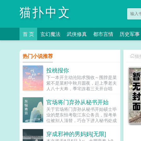
猫扑中文
首 页
玄幻魔法
武侠修真
都市言情
历史军事
热门小说推荐
猫
投桃报你
下一本开主动沦陷求预收～围脖是菜
紫不是菜籽中秋月圆夜，赶上季老夫
人八十大寿，季宅连着三天开台唱
戏。戏唱到第三天，季宗良回来了。
小厮连忙赶去通报四爷回来了！四爷
官场将门弃孙从秘书开始
回来了！小姐少爷们纷纷起身，...
关于官场将门弃孙从秘书开始硕士毕
业的楚东恒考取江东公务员，报考单
位被别人顶替，巧合下进入秘书处成
为一名普通的秘文但他并不恢心，工
作认真负责，一个偶然机会让他人生
穿成邪神的男妈妈[无限]
改变…同时他也识得自己难以决择的
本文将于8月5日入v，大肥章奉上9