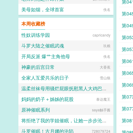
第04
美母如烟，全球首富
佚名
第04
本周收藏榜
第0
性奴训练学园
capricandy
第0
斗罗大陆之催眠武魂
玖粮
第0
开局反派 爆艹主角他母
佚名
第0
神豪的后宫日常
大香蕉
第06
全家人互爱共乐的日子
雪山狼
第06
温柔丝袜母用骚烂屁眼抚慰黑人大鸡巴的淫乱群交摄影记录
第0
妈妈的奶子＋姊姊的屁股
泰达魔王
佚名
第07
原神催眠系列
saya触手酱
第0
将拒绝了我的学姐催眠，让她一步步沦陷为我的母狗（把背叛自己的学姐变成对自己忠心耿耿的母狗）
斗罗催眠！古月娜的沦陷
728079724
jiuliang
第0