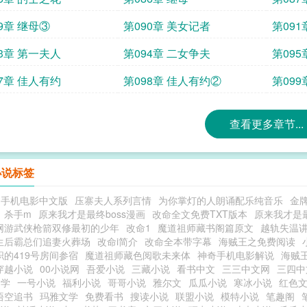
9章 继母③
第090章 美女记者
第09
93章 第一夫人
第094章 二女争夫
第09
97章 佳人有约
第098章 佳人有约②
第09
查看更多章节...
小说标签
的手机电影中文版
压寨夫人系列言情
为你掌灯的人朗诵配乐纯音乐
金
杀手m
原来我才是最终boss漫画
改命全文免费TXT版本
原来我才是最终
网游武侠枪箭双修最初的少年
改命1
魔道祖师藏书阁篇原文
越轨失温
生后霸总们追妻火葬场
改命i简介
改命全本带字幕
海贼王之免费阅读
职的419号房间参宿
魔道祖师藏色阅歌未来体
神奇手机电影解说
海贼
穿越小说
00小说网
吾爱小说
三藏小说
看书中文
三三中文网
三四中
文学
一号小说
福利小说
哥哥小说
雅尔文
瓜瓜小说
寒冰小说
红色
悟空追书
玛雅文学
免费看书
搜读小说
联盟小说
模特小说
笔趣阁