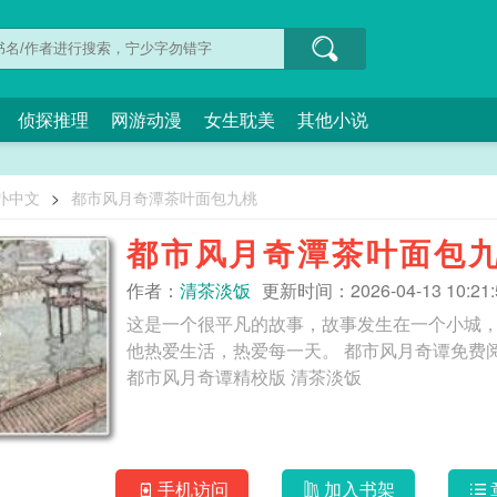
侦探推理
网游动漫
女生耽美
其他小说
扑中文
>
都市风月奇潭茶叶面包九桃
都市风月奇潭茶叶面包
作者：
清茶淡饭
更新时间：2026-04-13 10:21:
这是一个很平凡的故事，故事发生在一个小城
他热爱生活，热爱每一天。 都市风月奇谭免费阅读 都市风月奇谭3000章全文目录 都市风月奇谭小说
都市风月奇谭精校版 清茶淡饭
手机访问
加入书架