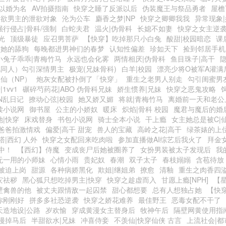
以婚为名
AV拍摄指南
快穿之睡了反派以后
伪装魔王与祭品勇者
屋檐
禁欲男主的泄欲对象
沦为公车
麝香之梦|NP
快穿之卿卿我我
异常现象
强行侵占|骨科/强制
白蛇夫君
温火|伪骨科
长媳不如妻
快穿之女主逆
光
顶级暴徒
应召男菩萨
【快穿】吃掉那只小白兔
酸甜|校园暗恋
课
与她的舔狗
每晚都进男神们的春梦
认知性偏差
珍如天下
捡到邻居手机
小兔子乖乖|青梅竹马
永远也会化雾
两情相厌|伪骨科
鱼目珠子|高干
视同人）勾引深情男主
极宠(兄妹骨科)
白羊|校园
漂亮少将O被军A灌满
仙（NP）
炮灰女配被扑倒了「快穿」
重生之老男人别走
勾引闺蜜男友
1vv1
碾碎芍药花|ABO 伪骨科兄妹
娇生惯养|兄妹
快穿之恶鬼攻略
IN乱日记
撩动心弦|校园
她又娇又媚
将就|青梅竹马
离婚前一天和老公
读小说网
御书屋
公主的小娇奴
暖床
炽焰|骨科 校园
魔君与魔后的婚
她|快穿
床戏替身
书包小说网
骑士全本小说
干上瘾
女主她总是被C|
爸爸拍激情戏
偏爱|高干 甜宠
兽人的宝藏
高岭之花|高干
绿茶婊的上
塔|西幻 人外
快穿之女配回来吃肉啦
参加直播做AI综艺后我火了
拜金
中！
【西幻】侍魔
变成丧尸后她被圈养了
女扮男装被太子发现后
我
无一用的小师妹
心情小雨
贵妃奴
春潮
双子太子
春枝嫋嫋
含苞待放
被迫上岗
甜源
各种病娇黑化
欺姐|继姐弟
撩愈
清釉
重生之肉香四
灾祛秽
黑心狐只想吃掉男主|快穿
快穿之趁虚而入
甘愿上瘾[NPH]
【星
壁禽兽的他
被丈夫跟情敌一起囚禁
甜心都想要
总有人想独占她
【快
你刚刚好
拼多多社恐逆袭
快穿之娇花难养
最佳野王
恶毒女配不干了
天造地设|公路
岁欢愉
穿成黄漫女主替身后
牧神午后
隔壁网黄使用指
漫掉马后
半甜欲水|兄妹
冲喜侍妾
不羡仙|快穿仙侠 古言
上流社会|都