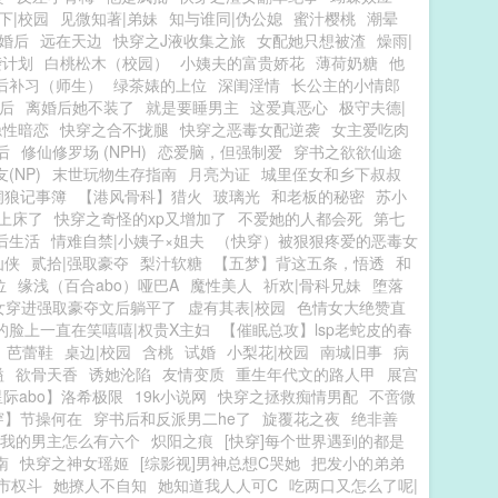
下|校园
见微知著|弟妹
知与谁同|伪公媳
蜜汁樱桃
潮晕
|婚后
远在天边
快穿之J液收集之旅
女配她只想被渣
燥雨|
袭计划
白桃松木（校园）
小姨夫的富贵娇花
薄荷奶糖
他
后补习（师生）
绿茶婊的上位
深闺淫情
长公主的小情郎
后
离婚后她不装了
就是要睡男主
这爱真恶心
极守夫德|
隐性暗恋
快穿之合不拢腿
快穿之恶毒女配逆袭
女主爱吃肉
后
修仙修罗场 (NPH)
恋爱脑，但强制爱
穿书之欲欲仙途
(NP)
末世玩物生存指南
月亮为证
城里侄女和乡下叔叔
饲狼记事簿
【港风骨科】猎火
玻璃光
和老板的秘密
苏小
上床了
快穿之奇怪的xp又增加了
不爱她的人都会死
第七
后生活
情难自禁|小姨子×姐夫
（快穿）被狠狠疼爱的恶毒女
仙侠
贰拾|强取豪夺
梨汁软糖
【五梦】背这五条，悟透
和
位
缘浅（百合abo）哑巴A
魔性美人
祈欢|骨科兄妹
堕落
女穿进强取豪夺文后躺平了
虚有其表|校园
色情女大绝赞直
的脸上一直在笑嘻嘻|权贵X主妇
【催眠总攻】lsp老蛇皮的春
芭蕾鞋
桌边|校园
含桃
试婚
小梨花|校园
南城旧事
病
溢
欲骨天香
诱她沦陷
友情变质
重生年代文的路人甲
展宫
际abo】洛希极限
19k小说网
快穿之拯救痴情男配
不啻微
穿】节操何在
穿书后和反派男二he了
旋覆花之夜
绝非善
我的男主怎么有六个
炽阳之痕
[快穿]每个世界遇到的都是
南
快穿之神女瑶姬
[综影视]男神总想C哭她
把发小的弟弟
市权斗
她撩人不自知
她知道我人人可C
吃两口又怎么了呢|