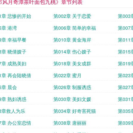
市风月奇潭茶叶面包九桃》章节列表
01章 悲惨的开始
第002章 关于恋爱
第003
5章 港湾
第006章 简单的幸福
第007
09章 幸福早餐
第010章 黄金海岸
第011
13章 晓倩嫂子
第014章 伤心嫂子
第015
17章 成熟美妇
第018章 美女成群
第019
21章 再会陆晓倩
第022章 蜜月
第023
5章 晨会
第026章 制服诱惑
第02
29章 熟妇诱惑
第030章 美妇文媛
第031
33章救人为乐
第034章 好奇害死猫
第035
37章 办公室恋情
第038章 唐丽丽
第039