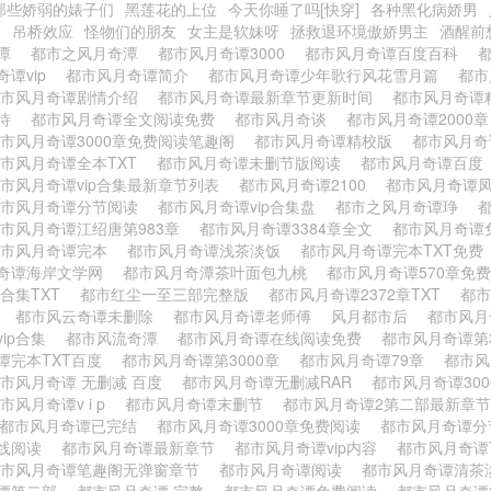
那些娇弱的婊子们
黑莲花的上位
今天你睡了吗[快穿]
各种黑化病娇男
姻
吊桥效应
怪物们的朋友
女主是软妹呀
拯救退环境傲娇男主
酒醒前
奇潭
都市之风月奇潭
都市风月奇谭3000
都市风月奇谭百度百科
奇谭vip
都市风月奇谭简介
都市风月奇谭少年歌行风花雪月篇
都市
都市风月奇谭剧情介绍
都市风月奇谭最新章节更新时间
都市风月奇谭
接待
都市风月奇谭全文阅读免费
都市风月奇谈
都市风月奇谭2000
市风月奇谭3000章免费阅读笔趣阁
都市风月奇谭精校版
都市风月
市风月奇谭全本TXT
都市风月奇谭未删节版阅读
都市风月奇谭百
市风月奇谭vip合集最新章节列表
都市风月奇谭2100
都市风月奇谭
都市风月奇谭分节阅读
都市风月奇谭vip合集盘
都市之风月奇谭琤
市风月奇谭江绍唐第983章
都市风月奇谭3384章全文
都市风月奇谭
都市风月奇谭完本
都市风月奇谭浅茶淡饭
都市风月奇谭完本TXT免
奇谭海岸文学网
都市风月奇潭茶叶面包九桃
都市风月奇谭570章免
p合集TXT
都市红尘一至三部完整版
都市风月奇谭2372章TXT
都
文
都市风云奇谭未删除
都市风月奇谭老师傅
风月都市后
都市风月
vip合集
都市风流奇潭
都市风月奇谭在线阅读免费
都市风月奇谭第
谭完本TXT百度
都市风月奇谭第3000章
都市风月奇谭79章
都市
市风月奇谭 无删减 百度
都市风月奇谭无删减RAR
都市风月奇谭30
市风月奇谭v i p
都市风月奇谭末删节
都市风月奇谭2第二部最新章
都市风月奇谭已完结
都市风月奇谭3000章免费阅读
都市风月奇谭
线阅读
都市风月奇谭最新章节
都市风月奇谭vip内容
都市风月奇谭
都市风月奇谭笔趣阁无弹窗章节
都市风月奇谭阅读
都市风月奇谭清