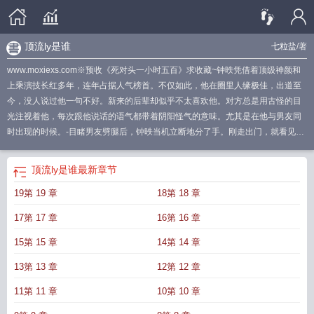
顶流ly是谁
七粒盐
/著
www.moxiexs.com※预收《死对头一小时五百》求收藏~钟昳凭借着顶级神颜和
上乘演技长红多年，连年占据人气榜首。不仅如此，他在圈里人缘极佳，出道至
今，没人说过他一句不好。新来的后辈却似乎不太喜欢他。对方总是用古怪的目
光注视着他，每次跟他说话的语气都带着阴阳怪气的意味。尤其是在他与男友同
时出现的时候。-目睹男友劈腿后，钟昳当机立断地分了手。刚走出门，就看见某
位小兔崽子倚在一辆骚包的跑车边，打扮得像是要去走红毯，凹了个顶帅的造
型，低着头用手机搜索“前辈刚分手能追吗”。看见钟昳来了，封羽连忙收起手机，
顶流ly是谁
最新章节
神态自若地跟他打招呼：“好巧，晚上好啊哥。”钟昳：“……？”-封羽年纪轻轻就凭
19第 19 章
18第 18 章
借着惊人的天赋以及独特的嗓音迅速走红，一跃成为乐坛顶流。他桀骜、张狂、
恃才放旷、年轻气盛，听说私下很不好相处。谁都想不到此人谈恋爱会是什么模
17第 17 章
16第 16 章
样，他与钟昳的公布恋情时，有不少网友赌他们什么时候分手。【恋爱？他这狗
脾气谈得明白吗】【这都能谈上？哥不会在做慈善吧】【赌五毛，不出三个月必
15第 15 章
14第 14 章
分】网上甚至有一个专门的记录贴：【钟昳今天和封羽分手了吗？】后来，一段
13第 13 章
12第 12 章
视频流传出来。视频里，封羽牢牢地圈住钟昳的腰，脸埋在钟昳的颈窝里一通乱
蹭，嘴上还要抱怨：“哥我有时候真有点讨厌你。”钟昳站着没动，挑了挑眉：“讨
11第 11 章
10第 10 章
厌我就把伸进我衣服里的手拿出来。”封羽：“……不要。”网友大为震撼。【这人