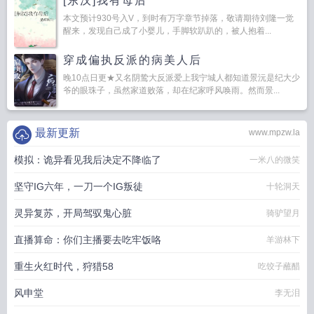
[东汉]我有母后
本文预计930号入V，到时有万字章节掉落，敬请期待刘隆一觉
醒来，发现自己成了小婴儿，手脚软趴趴的，被人抱着...
穿成偏执反派的病美人后
晚10点日更★又名阴鸷大反派爱上我宁城人都知道景沅是纪大少
爷的眼珠子，虽然家道败落，却在纪家呼风唤雨。然而景...
最新更新
www.mpzw.la
模拟：诡异看见我后决定不降临了
一米八的微笑
坚守IG六年，一刀一个IG叛徒
十轮洞天
灵异复苏，开局驾驭鬼心脏
骑驴望月
直播算命：你们主播要去吃牢饭咯
羊游林下
重生火红时代，狩猎58
吃饺子蘸醋
风申堂
李无泪