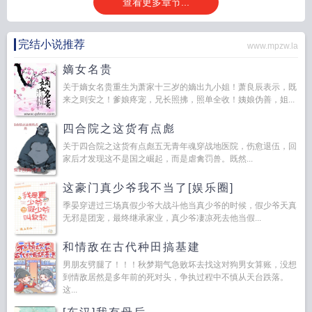
查看更多章节...
f**k，少爷我怎么跟这穷比谈上了？！——————1.真的是正经酒吧，攻是打工
的，受是口嗨的，其实两个人都没经验（2.攻前期是真的穷，为了赚钱什么都干
顶流怎么是黏人小狗!番外
完结小说推荐
顶流怎么是黏人小狗
顶流怎么是黏人小狗 !
顶流怎么
www.mpzw.la
是黏人小狗!资源
顶流ly是谁
顶流怎么是黏人小狗!作者七粒盐
顶流怎么是黏人
嫡女名贵
小狗 by七粒盐
关于嫡女名贵重生为萧家十三岁的嫡出九小姐！萧良辰表示，既
来之则安之！爹娘疼宠，兄长照拂，照单全收！姨娘伪善，姐...
四合院之这货有点彪
关于四合院之这货有点彪五无青年魂穿战地医院，伤愈退伍，回
家后才发现这不是国之崛起，而是虐禽罚兽。既然...
这豪门真少爷我不当了[娱乐圈]
季晏穿进过三场真假少爷大战斗他当真少爷的时候，假少爷天真
无邪是团宠，最终继承家业，真少爷凄凉死去他当假...
和情敌在古代种田搞基建
男朋友劈腿了！！！秋梦期气急败坏去找这对狗男女算账，没想
到情敌居然是多年前的死对头，争执过程中不慎从天台跌落。
这...