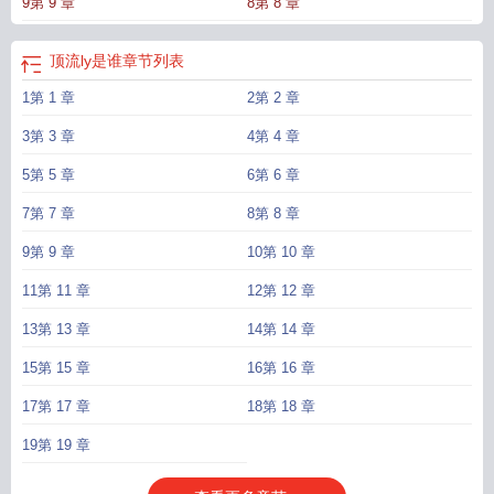
9第 9 章
8第 8 章
谁啊？这还是我认识的封羽吗？？？】【不是说高冷拽哥吗？怎么这么黏
糊！！！】——原来是这么谈上的啊？这恋爱就该他谈！！！——————1.不
追星，所有角色无原型2.受有一个炮灰前男友，正常交往但没do过***预收《死对
顶流ly是谁
章节列表
头一小时五百》***文案：小少爷祁笙含着金汤匙出生，是个十足的纨绔，钱多娇
1第 1 章
2第 2 章
气脾气坏，早早地就被爸妈送到国外去留学。他在国外依然是要风得风要雨得
雨，日子过得怎一个爽字了得。 唯一不爽的事就是他非常讨厌路骁。 祁
3第 3 章
4第 4 章
笙忍不住找茬，跟路骁打了一架。惨败。隔天，他看见路骁在酒吧打工。 听
说路骁家里早断供了，现在他一天得打十份工。祁笙不屑一顾，心想穷鬼出来留
5第 5 章
6第 6 章
什么学？ 祁笙存心要羞辱路骁，跟经理说：“我要点他！”经理很为难，他们这
7第 7 章
8第 8 章
是正经酒吧。 祁笙给经理塞了几张大钞，又挑衅地对路骁说：“一小时五百。”
“——刀。” 路骁也是能屈能伸，看在钱的份上答应了：“行。” -祁笙本来是
9第 9 章
10第 10 章
想找回场子、狠狠羞辱路骁一番的，结果又是自己被欺负了。该死的路骁害得他
11第 11 章
12第 12 章
哪哪都痛，比那天打完架还痛！最气的是第二天路骁还有脸找他要钱。 祁笙
咬牙切齿地掏出几张绿钞扔在路骁脸上，说你就值这个价。 钱散落在地上，
13第 13 章
14第 14 章
路骁捡起来一数，说少了。“一小时五百，”路骁说，“你要给我三千。” 祁笙从
15第 15 章
16第 16 章
没见过如此不要脸之人，忍不住破口大骂：“你当你那是金子做的啊！” 路骁拉
住他：“赖账？” “……”祁笙脸上挂不住，将钱包砸到路骁胸口上，恶狠狠地
17第 17 章
18第 18 章
说：“不用找了！” -祁笙回去之后越想越气，决定重整旗鼓再来一次，这一次
势必要让路骁好看。再来一次，失败了，又再来一次。 来了很多次，依旧胜
19第 19 章
绩零。 到最后——祁笙躺在路骁家的破床上，看着一条价值三千刀的手链发
呆。那是路骁省吃俭用买来送他的便宜货，说是定情信物。 祁笙后知后觉：