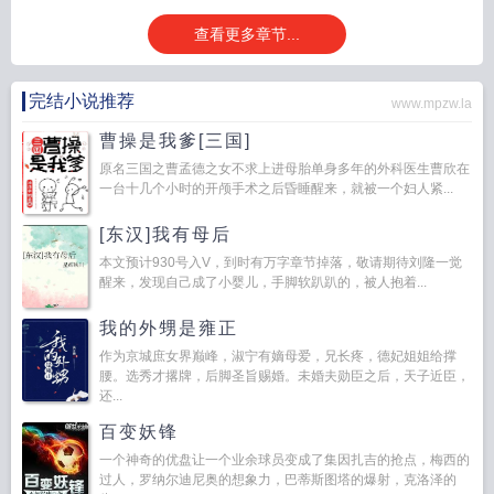
查看更多章节...
完结小说推荐
www.mpzw.la
曹操是我爹[三国]
原名三国之曹孟德之女不求上进母胎单身多年的外科医生曹欣在
一台十几个小时的开颅手术之后昏睡醒来，就被一个妇人紧...
[东汉]我有母后
本文预计930号入V，到时有万字章节掉落，敬请期待刘隆一觉
醒来，发现自己成了小婴儿，手脚软趴趴的，被人抱着...
我的外甥是雍正
作为京城庶女界巅峰，淑宁有嫡母爱，兄长疼，德妃姐姐给撑
腰。选秀才撂牌，后脚圣旨赐婚。未婚夫勋臣之后，天子近臣，
还...
百变妖锋
一个神奇的优盘让一个业余球员变成了集因扎吉的抢点，梅西的
过人，罗纳尔迪尼奥的想象力，巴蒂斯图塔的爆射，克洛泽的