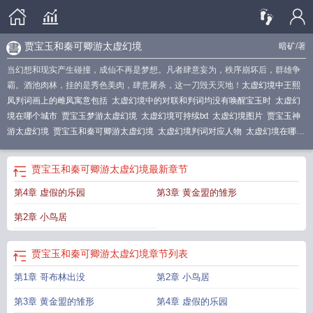
贾宝玉和秦可卿游太虚幻境
暗矿
/著
当幻想和现实产生碰撞，成仙不再是梦想。凡者肆意妄为，秩序崩坏后，群雄争
霸。酒池肉林，挂的是秀色美肉，肆意屠杀，这一刀毁天灭地！
太虚幻境中王熙
凤判词画上的雌凤寓意包括
太虚幻境中的对联和判词均没有唤醒宝玉时
太虚幻
境在哪个城市
贾宝玉梦游太虚幻境
太虚幻境可持续txt
太虚幻境图片
贾宝玉神
游太虚幻境
贾宝玉和秦可卿游太虚幻境
太虚幻境判词对应人物
太虚幻境在哪
里
贾宝玉做梦进入太虚幻境
太虚幻境秦可卿
无名杀太虚幻境
太虚幻境中金陵
十二钗的判词
太虚幻境免费观看
太虚幻境贾宝玉秦可卿
贾宝玉进入太虚幻境
贾宝玉和秦可卿游太虚幻境
最新章节
第4章 虚假的乐园
第3章 黄金盟的雏形
第2章 小鸟居
贾宝玉和秦可卿游太虚幻境
章节列表
第1章 哥布林出没
第2章 小鸟居
第3章 黄金盟的雏形
第4章 虚假的乐园