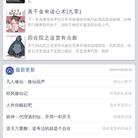
头...
真千金有读心术[九零]
下一本直播海岛养生日常求收藏赵向晚与赵晨阳是姐妹俩，向晚
乖巧懂事勤劳肯干，却吃不饱穿不暖晨阳自私小气...
四合院之这货有点彪
关于四合院之这货有点彪五无青年魂穿战地医院，伤愈退伍，回
家后才发现这不是国之崛起，而是虐禽罚兽。既然...
最新更新
www.mpzw.la
凡人修仙：修仙葫芦
修仙小郎中
轻风修仙记
听风的机器猫
人外你崛起吧
喜欢笨蛋美人
斩神：代理酒剑仙，开局一剑开天
骄傲的凉面
逆天六重阙：道爷活的就是个自在
喜欢黄姜的乔福天