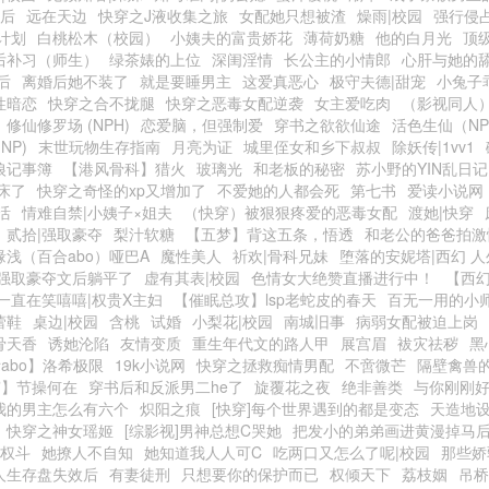
婚后
远在天边
快穿之J液收集之旅
女配她只想被渣
燥雨|校园
强行侵占
计划
白桃松木（校园）
小姨夫的富贵娇花
薄荷奶糖
他的白月光
顶
后补习（师生）
绿茶婊的上位
深闺淫情
长公主的小情郎
心肝与她的
后
离婚后她不装了
就是要睡男主
这爱真恶心
极守夫德|甜宠
小兔子
性暗恋
快穿之合不拢腿
快穿之恶毒女配逆袭
女主爱吃肉
（影视同人
修仙修罗场 (NPH)
恋爱脑，但强制爱
穿书之欲欲仙途
活色生仙（N
NP)
末世玩物生存指南
月亮为证
城里侄女和乡下叔叔
除妖传|1vv1
狼记事簿
【港风骨科】猎火
玻璃光
和老板的秘密
苏小野的YIN乱日记
床了
快穿之奇怪的xp又增加了
不爱她的人都会死
第七书
爱读小说网
活
情难自禁|小姨子×姐夫
（快穿）被狠狠疼爱的恶毒女配
渡她|快穿
贰拾|强取豪夺
梨汁软糖
【五梦】背这五条，悟透
和老公的爸爸拍激
缘浅（百合abo）哑巴A
魔性美人
祈欢|骨科兄妹
堕落的安妮塔|西幻 人
强取豪夺文后躺平了
虚有其表|校园
色情女大绝赞直播进行中！
【西
一直在笑嘻嘻|权贵X主妇
【催眠总攻】lsp老蛇皮的春天
百无一用的小
蕾鞋
桌边|校园
含桃
试婚
小梨花|校园
南城旧事
病弱女配被迫上岗
骨天香
诱她沦陷
友情变质
重生年代文的路人甲
展宫眉
袚灾祛秽
黑
abo】洛希极限
19k小说网
快穿之拯救痴情男配
不啻微芒
隔壁禽兽
穿】节操何在
穿书后和反派男二he了
旋覆花之夜
绝非善类
与你刚刚
我的男主怎么有六个
炽阳之痕
[快穿]每个世界遇到的都是变态
天造地设
快穿之神女瑶姬
[综影视]男神总想C哭她
把发小的弟弟画进黄漫掉马
市权斗
她撩人不自知
她知道我人人可C
吃两口又怎么了呢|校园
那些娇
人生存盘失效后
有妻徒刑
只想要你的保护而已
权倾天下
荔枝姻
吊桥