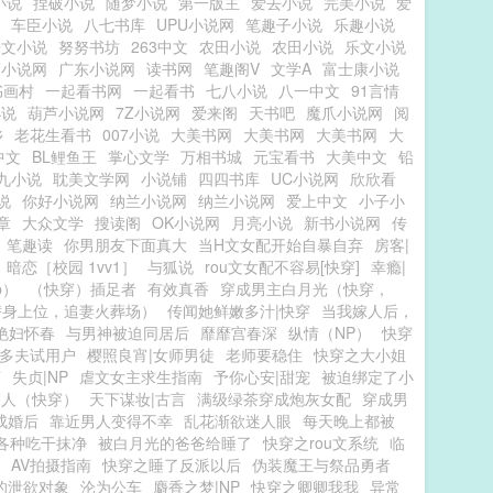
小说
捏破小说
随梦小说
第一版主
爱去小说
完美小说
爱
车臣小说
八七书库
UPU小说网
笔趣子小说
乐趣小说
乐文小说
努努书坊
263中文
农田小说
农田小说
乐文小说
度小说网
广东小说网
读书网
笔趣阁V
文学A
富士康小说
书画村
一起看书网
一起看书
七八小说
八一中文
91言情
小说
葫芦小说网
7Z小说网
爱来阁
天书吧
魔爪小说网
阅
乡
老花生看书
007小说
大美书网
大美书网
大美书网
大
中文
BL鲤鱼王
掌心文学
万相书城
元宝看书
大美中文
铅
九小说
耽美文学网
小说铺
四四书库
UC小说网
欣欣看
说
你好小说网
纳兰小说网
纳兰小说网
爱上中文
小子小
章
大众文学
搜读阁
OK小说网
月亮小说
新书小说网
传
笔趣读
你男朋友下面真大
当H文女配开始自暴自弃
房客|
暗恋［校园 1vv1］
与狐说
rou文女配不容易[快穿]
幸瘾|
p）
（快穿）插足者
有效真香
穿成男主白月光（快穿，
替身上位，追妻火葬场）
传闻她鲜嫩多汁|快穿
当我嫁人后，
艳妇怀春
与男神被迫同居后
靡靡宫春深
纵情（NP）
快穿
多夫试用户
樱照良宵|女师男徒
老师要稳住
快穿之大小姐
言
失贞|NP
虐文女主求生指南
予你心安|甜宠
被迫绑定了小
路人（快穿）
天下谋妆|古言
满级绿茶穿成炮灰女配
穿成男
成婚后
靠近男人变得不幸
乱花渐欲迷人眼
每天晚上都被
各种吃干抹净
被白月光的爸爸给睡了
快穿之rou文系统
临
AV拍摄指南
快穿之睡了反派以后
伪装魔王与祭品勇者
的泄欲对象
沦为公车
麝香之梦|NP
快穿之卿卿我我
异常