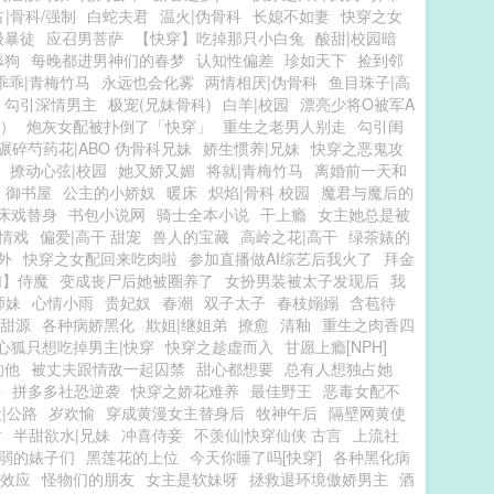
|骨科/强制
白蛇夫君
温火|伪骨科
长媳不如妻
快穿之女
级暴徒
应召男菩萨
【快穿】吃掉那只小白兔
酸甜|校园暗
舔狗
每晚都进男神们的春梦
认知性偏差
珍如天下
捡到邻
乖乖|青梅竹马
永远也会化雾
两情相厌|伪骨科
鱼目珠子|高
）勾引深情男主
极宠(兄妹骨科)
白羊|校园
漂亮少将O被军A
P）
炮灰女配被扑倒了「快穿」
重生之老男人别走
勾引闺
碾碎芍药花|ABO 伪骨科兄妹
娇生惯养|兄妹
快穿之恶鬼攻
撩动心弦|校园
她又娇又媚
将就|青梅竹马
离婚前一天和
御书屋
公主的小娇奴
暖床
炽焰|骨科 校园
魔君与魔后的
床戏替身
书包小说网
骑士全本小说
干上瘾
女主她总是被
情戏
偏爱|高干 甜宠
兽人的宝藏
高岭之花|高干
绿茶婊的
外
快穿之女配回来吃肉啦
参加直播做AI综艺后我火了
拜金
幻】侍魔
变成丧尸后她被圈养了
女扮男装被太子发现后
我
师妹
心情小雨
贵妃奴
春潮
双子太子
春枝嫋嫋
含苞待
甜源
各种病娇黑化
欺姐|继姐弟
撩愈
清釉
重生之肉香四
心狐只想吃掉男主|快穿
快穿之趁虚而入
甘愿上瘾[NPH]
的他
被丈夫跟情敌一起囚禁
甜心都想要
总有人想独占她
好
拼多多社恐逆袭
快穿之娇花难养
最佳野王
恶毒女配不
|公路
岁欢愉
穿成黄漫女主替身后
牧神午后
隔壁网黄使
后
半甜欲水|兄妹
冲喜侍妾
不羡仙|快穿仙侠 古言
上流社
弱的婊子们
黑莲花的上位
今天你睡了吗[快穿]
各种黑化病
效应
怪物们的朋友
女主是软妹呀
拯救退环境傲娇男主
酒