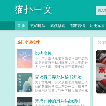
猫扑中文
首 页
玄幻魔法
武侠修真
都市言情
历史军事
热门小说推荐
猫
投桃报你
下一本开主动沦陷求预收～围脖是菜
紫不是菜籽中秋月圆夜，赶上季老夫
人八十大寿，季宅连着三天开台唱
戏。戏唱到第三天，季宗良回来了。
小厮连忙赶去通报四爷回来了！四爷
官场将门弃孙从秘书开始
回来了！小姐少爷们纷纷起身，...
关于官场将门弃孙从秘书开始硕士毕
业的楚东恒考取江东公务员，报考单
位被别人顶替，巧合下进入秘书处成
为一名普通的秘文但他并不恢心，工
作认真负责，一个偶然机会让他人生
穿成邪神的男妈妈[无限]
改变…同时他也识得自己难以决择的
本文将于8月5日入v，大肥章奉上9