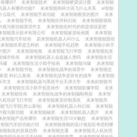
景有哪些?
未来智能技术
未来智能桥梁设计图
未来智能
机器人有哪些功能?
未来智能和科大讯飞什么关系
ai智能
什么取代
未来智能手表功能
未来智能教室的图片
未来
么
未来智能手机
未来智能伙伴科幻画
未来智能眼镜取
外观与新功能英语作文
未来智能化时代的前提假设是把
来智能显示技术有限公司
未来智能家居绘画图
未来智能
未来智能汽车绘画
蔚来智能机器人叫什么
未来智能校园创
未来智能世界是怎样的
未来智能手机趋势
未来智能小助手
计图片
未来智能电视
未来智能飞行学院
未来智能化发
能城市绘画
未来智能机器人会超越人类吗
未来智能生活
O马啸
未来智能生活小助手绘画
未来智能马啸
未来智能
补
未来智能书包
未来智能化战争的场景中
未来智能交
家居 科幻儿童画
未来智能化战争是班长的战争
未来智能
车作文
未来智能机器与系统平台天津大学
未来的智能书
想
未来智能生活小助手创意画作
未来智能影像学院
未来
未来智能绘画
未来智能化战争的体制编制将按
未来智
人机培训飞行学院
未来智能家居控制系统
未来智能耳
能飞行学院(房山基地)
未来智能机器人科幻画
未来智能
外观与新功能
未来智能融资
未来智能机器人图片
未来
来的智能产品有哪些
未来智能生活10大畅想
未来智能汽
来智能汽车的功能介绍
未来智能座舱的设计规划应考虑到哪
智能制造的发展趋势
未来智能交通
未来智能无人机执照
来智能马年生活手抄报
未来智能股票
未来智能家居的设