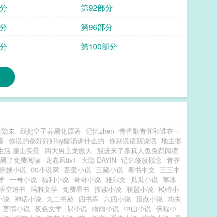
部分
第92部分
部分
第96部分
部分
第100部分
大隐未
我把皇子养黑化原著
记忆zhen
青雀歌青雀和谁在一
看
你说的都好好好by酸汤讲什么的
你别说话我说话
地主婆
生活 崖山实景
四大男主龙傲天
混进来了条真人鱼免费阅读
黑了免费阅读
龙卷风tiv1
大隐 DAYIN
记忆修改概念
青雀
穿越小说
00小说网
吾爱小说
三藏小说
看书中文
三三中
学
一号小说
福利小说
哥哥小说
雅尔文
瓜瓜小说
寒冰
悟空追书
玛雅文学
免费看书
搜读小说
联盟小说
模特小
小说
神话小说
九二书苑
四书库
六四小说
顶点小说
功夫
言情小说
夜色文学
易小说
雨雨小说
中山小说
倍福小