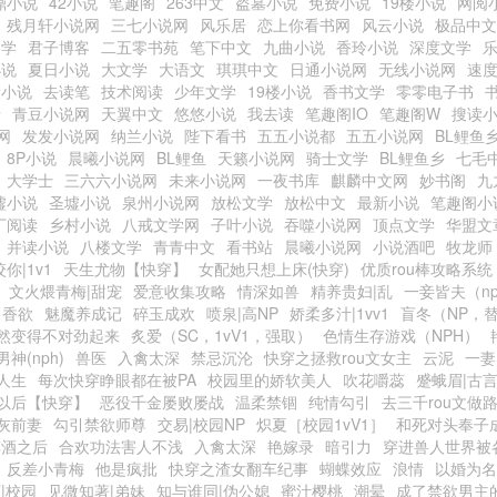
鼎小说
42小说
笔趣阁
263中文
盗墓小说
免费小说
19楼小说
网阅
残月轩小说网
三七小说网
风乐居
恋上你看书网
风云小说
极品中文
文学
君子博客
二五零书苑
笔下中文
九曲小说
香玲小说
深度文学
小说
夏日小说
大文学
大语文
琪琪中文
日通小说网
无线小说网
速
康小说
去读笔
技术阅读
少年文学
19楼小说
香书文学
零零电子书
情
青豆小说网
天翼中文
悠悠小说
我去读
笔趣阁IO
笔趣阁W
搜读
网
发发小说网
纳兰小说
陛下看书
五五小说都
五五小说网
BL鲤鱼
8P小说
晨曦小说网
BL鲤鱼
天籁小说网
骑士文学
BL鲤鱼乡
七毛
大学士
三六六小说网
未来小说网
一夜书库
麒麟中文网
妙书阁
九
墟小说
圣墟小说
泉州小说网
放松文学
放松中文
最新小说
笔趣阁小
丁阅读
乡村小说
八戒文学网
子叶小说
吞噬小说网
顶点文学
华盟文
并读小说
八楼文学
青青中文
看书站
晨曦小说网
小说酒吧
牧龙师
咬你|1v1
天生尤物【快穿】
女配她只想上床(快穿)
优质rou棒攻略系统
文火煨青梅|甜宠
爱意收集攻略
情深如兽
精养贵妇|乱
一妾皆夫（n
香欲
魅魔养成记
碎玉成欢
喷泉|高NP
娇柔多汁|1vv1
盲冬（NP，
然变得不对劲起来
炙爱（SC，1vV1，强取）
色情生存游戏（NPH）
神(nph)
兽医
入禽太深
禁忌沉沦
快穿之拯救rou文女主
云泥
一妻
人生
每次快穿睁眼都在被PA
校园里的娇软美人
吹花嚼蕊
蹙蛾眉|古
以后【快穿】
恶役千金屡败屡战
温柔禁锢
纯情勾引
去三千rou文做
灰前妻
勾引禁欲师尊
交易|校园NP
炽夏［校园1vV1］
和死对头奉子
醉酒之后
合欢功法害人不浅
入禽太深
艳嫁录
暗引力
穿进兽人世界被
反差小青梅
他是疯批
快穿之渣女翻车纪事
蝴蝶效应
浪情
以婚为名
|校园
见微知著|弟妹
知与谁同|伪公媳
蜜汁樱桃
潮晕
成了禁欲男主