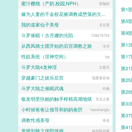
蜜汁樱桃（产奶,校园,NPH）
苦咖啡
第1
嫁为人妻的千金校花被调教成堕落的欠肏肥臀母猪
第5
我的道家仙子美母
yeqingxuan
月在荒
第9
斗罗催眠！古月娜的沦陷
728079724
第1
从西风骑士团开始的后宫调教之旅
冷冷
性奴系统（淫神空间）
第1
lyy
斗罗大陆4龙神淫
文霸天
第2
穿越豪门之娱乐后宫
我爱慕容淑
第2
斗罗大陆之催眠武魂
玖粮
第2
银发弱受扶她的触手榨精高潮地狱
无光之夜
第3
小时候爸爸让领导和妈妈肏屄
haozhangfu
第3
调教性感美母
佚名
第4
老师刘艳之伴郎伴娘
扬州陈冠希