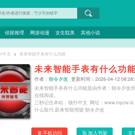
侦探推理
网游动漫
女生耽美
其他小说
扑中文
>
未来智能手表有什么功能
未来智能手表有什么功
作者：
朝令夕改
更新时间：2026-04-12 08:28:
未来智能手表有什么功能是由作者：朝令夕改
在线阅读。
三秒记住本站：猫扑中文 网址：www.mpzw.la 未来智能家居的畅想 艾德未来智能 未来智能手机会被
什么取代 蔚来智能驾驶 朝令夕改
手机访问
加入书架