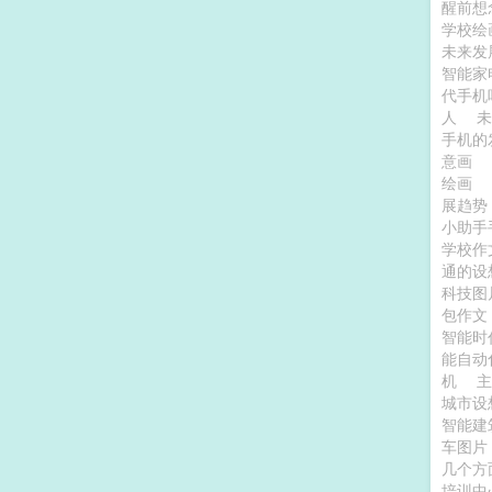
醒前想
学校绘
未来发
智能
代手
人
手机的
意画
绘画
展趋
小助手
学校
通的设
科技
包作
智能时
能自动
机
城市
智能建
车图
几个方
培训