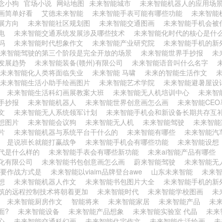
念小狗
官场小说
网站地图
未来智能城市
未来智能机器人的应用场
画简单好看
艾德未来智能
未来智能手表可能有哪些功能
未来智能
展方向
未来智能社区规划图
未来智能交通图画
未来智能手机会被
家电
未来智能交通系统发展涉及哪些技术
未来智能化时代的核心是什
机吗
未来智能时代想象作文
未来智能产业研究院
未来智能手机的新
未来智能驾驶的第三个阶段是完全开放的场景
未来智能世界手抄报
未
发展趋势
未来智能装备(赣州)有限公司
未来智能语音叫什么名字
未来智能化人类将面临失业
未来智能 马啸
未来的智能生活作文
未来智能生活小助手绘画图片
未来智能艺术学院
未来智能避暑屋设
势
未来智能生活科幻画展教案大班
未来智能无人机培训中心
未来智
手抄报
未来智能机器人
未来智能世界创意画怎么画
未来智能CE
作文
未来智能无人系统领军计划
未来智能手机会和新设备长期共存互
想图片
未来智能会议狗
未来智能无人机
未来智能驾驶
未来智能
图片
未来智能机器与系统平台干什么的
未来智能有哪些
未来智能汽
文
是说班长就能打赢战争
未来智能手机会有哪些功能
未来智能设
代是什么样的
未来智能手表会有哪些新功能
未来ai智能产品有哪些
化有限公司
未来智能书包创意画怎么画
蔚来智能驾驶
未来智能无
主要作战方式是
未来智能以viaim品牌登台awe
山东未来智能
未来智
设想
未来智能机器人作文
未来智能书包图片大全
未来智能手机的新
筑的远程控制技术将朝着更加
未来智能时代
未来智能学校图画
未
片
未来智能厨房作文
智能将来
未来智能家居
未来智能产品
未
面?
未来智能设备
未来智能产品想象
未来智能实验室 代晶
未来
中心
未来智能交通科幻画
未来智能住宅作文
未来智能生活绘画
未