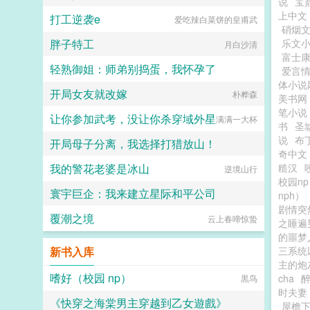
说
宝
上中文
打工逆袭e
爱吃辣白菜饼的皇甫武
硝烟
胖子特工
乐文
月白沙清
富士
轻熟御姐：师弟别捣蛋，我怀孕了
爱言
体小说
开局女友就改嫁
今天开始暴富辣
朴桦森
美书网
笔小说
让你参加武考，没让你杀穿域外星
满满一大杯
书
圣
说
布
开局母子分离，我选择打猎放山！
奇中文
我的警花老婆是冰山
糙汉
懒羊羊吹泡泡
逆境山行
校园np
寰宇巨企：我来建立星际和平公司
nph）
剧情突
覆潮之境
蹲站理论MAX
云上春啼惊蛰
之睡遍男
的噩梦
新书入库
三系统
主的炮
嗜好（校园 np）
cha
黒鸟
时夫妻
《快穿之海棠男主穿越到乙女遊戲》
屋檐下