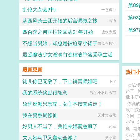
第8
乱伦大杂会(中)
一意孤行
第9
从西风骑士团开始的后宫调教之旅
冷冷
第9
四合院之何雨柱轮回从51年开始
糖水煮蛋
不想当男娘，却总是被迫穿小裙子
西瓜不榨汁
最强魔法少女灌满白浊精液堕落受孕生活
水少多文酱
最新更新
热门
徒儿你已无敌了，下山祸害师姐吧
卜了
记忆
起了
我的系统奖励很随意
我的小名叫大可
批斗历
舔狗反派只想苟，女主不按套路走！
你说
歌半减
我在警察局修仙
天才大浣熊
我是愤怒
文网
小说
好男人不当了，美艳未婚妻急疯了
时跃
说
笔
小说
夫人她马甲又轰动全城了
灵小哥