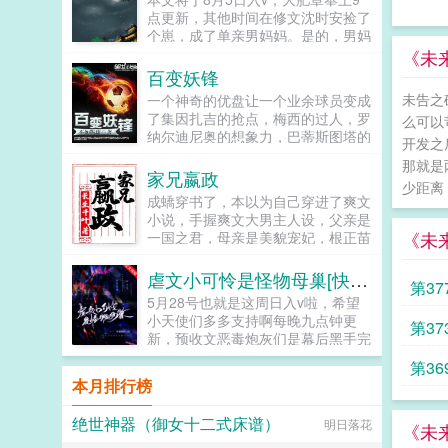
身世…哥不在江湖，却留下哥才色双
点更新，其他时间在修文沈时安捡了
绝的传说东恒出品绝对精品你想成为
个崽，成了单亲男妈妈。是的，男妈
高昆我成全你你一意孤行，那别怪我
妈。肉乎乎软绵绵，糯米团子似的崽
《未
年轻冲动你不守规则，那别想我会守
子坚持自己是沈时安生出来的崽。沈
百变妖锋
规则...
时安认了，毕竟大学老师的他，带崽
未告之
一个神奇的优盘让一个业余球员变成
好像...
了集因扎吉的抢点，梅西的过人，罗
么可以
纳尔迪尼奥的想象力，巴蒂斯图塔的
开发之
爆射，克洛泽的头球于一身的百变妖
那就是
锋。百变妖锋书友群336837432百
家兄嬴政
少距离
变妖锋铁杆群118285871小说关键
成蟜穿书了，本以为自己穿进了爽文
词百变妖锋无弹窗百变妖锋txt全集下
小说，手握爽文大男主人设，父亲是
载百变妖锋最新章节阅读...
《未
一国之君，母亲是美貌宠妃，根正苗
红，团宠巅峰！直到有一天，他发现
自己还有一个在赵国做人质，且不得
虐文小可怜是怪物母巢[快穿]
第37
宠的哥哥，大名叫做嬴政千古一...
5月28号也就是这周日入v啦，希望
小天使们多多支持啊每晚九点钟更
第37
新，预收文恶毒炮灰们是幕后黑手完
结文我只是一个弱小可怜又无助的昏
第36
君灵气复苏后我和马甲们开启了工业
本月排行榜
革命祖传技能的各种应用快穿...
绝世神器（御女十二式床谱）
明日落花
《未