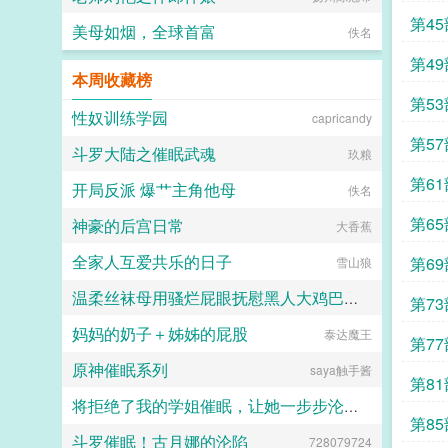
第4
美母如烟，全球首富
佚名
第4
本周收藏榜
第5
性奴训练学园
capricandy
第5
斗罗大陆之催眠武魂
玖粮
第6
开局反派 爆艹主角他母
佚名
第6
神豪的后宫日常
大香蕉
全家人互爱共乐的日子
第6
雪山狼
温柔丝袜母用骚烂屁眼抚慰黑人大鸡巴的淫乱群交摄影记录
第7
妈妈的奶子＋姊姊的屁股
泰达魔王
佚名
第7
原神催眠系列
saya触手酱
第8
将拒绝了我的学姐催眠，让她一步步沦陷为我的母狗（把背叛自己的学姐变成对自己忠心耿耿的母狗）
第8
斗罗催眠！古月娜的沦陷
728079724
jiuliang