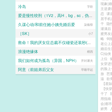
现象|
冷岛
河神吃肉
字听
主逆袭
恋
课
爱是慢性绞刑（1V2，高H，bg，sc，伪骨科）
居手机
干
隐
久谋心动/和前任她小姨先婚后爱
柒殇祭
龙华
灌满后
［SK］
蜜男友(
小7
略
饲
救命！我的厌女症总裁不仅碰瓷还装秒(调教高H 1v1)
老公上
婚后生
浪漫绝缘体
连山会
檀西
C|仙侠
上位
我们如何成为孤岛（异国，NPH）
开封屠夫
女穿进
的脸上
阿意（前姐弟后父女
早睡早起
放
芭
溢
欲
【星际
【快
干了
用指南
会|都
娇男