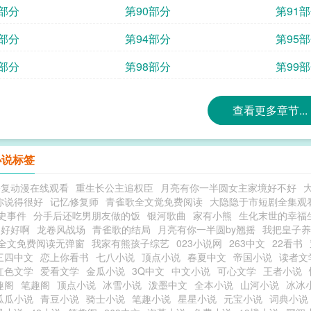
9部分
第90部分
第91
3部分
第94部分
第95
7部分
第98部分
第99
查看更多章节...
小说标签
修复动漫在线观看
重生长公主追权臣
月亮有你一半圆女主家境好不好
你说得很好
记忆修复师
青雀歌全文觉免费阅读
大隐隐于市短剧全集观
史事件
分手后还吃男朋友做的饭
银河歌曲
家有小熊
生化末世的幸福
的好好啊
龙卷风战场
青雀歌的结局
月亮有你一半圆by翘摇
我把皇子养
全文免费阅读无弹窗
我家有熊孩子综艺
023小说网
263中文
22看书
三四中文
恋上你看书
七八小说
顶点小说
春夏中文
帝国小说
读者文
红色文学
爱看文学
金瓜小说
3Q中文
中文小说
可心文学
王者小说
趣阁
笔趣阁
顶点小说
冰雪小说
泼墨中文
全本小说
山河小说
冰冰
瓜瓜小说
青豆小说
骑士小说
笔趣小说
星星小说
元宝小说
词典小说