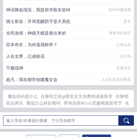
神话降临现实，我提前夺取东皇钟
你tm叫夏洛啊
骑士新皇：开局觉醒防守逆天系统
彦文
全民游戏：神级天赋是卷出来的
佛掌湖的鹿王
臣本布衣，为何逼我称帝？
江南山水
人在女尊，已成校花
比比鸟
不败战神
笑傲余生
超凡：我在都市创建魔女会
人生乱套我想睡觉
魔临讲的是什么
在黎明之前gl唐棠全文免费阅读最新章
在黎明
前说再见
魔临怎么样好看吗
孽海伪骨科1v1笔趣阁最新章节
名
门盛婚权少宠妻
军婚可以离婚吗
火影救场小曲
火影忍者救场
一剑决浮云
穿梭时空的奇幻爱恋
青云魔尊在线阅读笔趣网
抗
战调任团长手下李云龙离芭
盘点火影忍者超然救场瞬间
军婚
1V1年代
何日归去
名门君少的心尖宠免费
开局一颗蛋开到什么
全看人品灵气复苏一首恒星
魔临全文
抗战我李云龙团长兼旅长