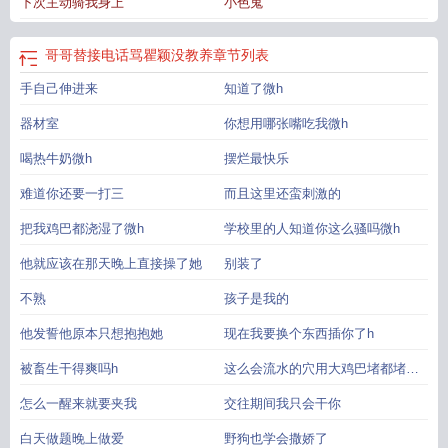
下次主动骑我身上
小色鬼
哥哥替接电话骂瞿颖没教养
章节列表
手自己伸进来
知道了微h
器材室
你想用哪张嘴吃我微h
喝热牛奶微h
摆烂最快乐
难道你还要一打三
而且这里还蛮刺激的
把我鸡巴都浇湿了微h
学校里的人知道你这么骚吗微h
他就应该在那天晚上直接操了她
别装了
不熟
孩子是我的
他发誓他原本只想抱抱她
现在我要换个东西插你了h
被畜生干得爽吗h
这么会流水的穴用大鸡巴堵都堵不
住h
怎么一醒来就要夹我
交往期间我只会干你
白天做题晚上做爱
野狗也学会撒娇了