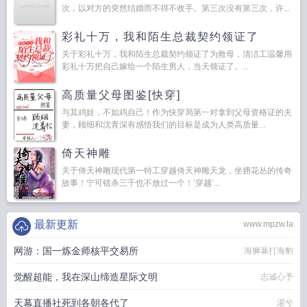
次，以对方的突然结婚而不得不收手。第三次没有第三次，许...
彩礼十万，我和陌生总裁契约领证了
关于彩礼十万，我和陌生总裁契约领证了为救母，清洁工温馨用
彩礼十万把自己嫁给一个陌生男人，当天领证了。...
高质量父母图鉴[快穿]
与其鸡娃，不如鸡自己！作为快穿局第一对拿到父母资格证的夫
妻，顾细和沈青深有感悟我们的目标是成为人类高质量...
倚天神雕
关于倚天神雕现代第一特工穿越倚天神雕天龙，坐拥花丛的传奇
故事！宁可错杀三千也不放过一个！‘穿越’...
最新更新
www.mpzw.la
网游：国一炼金师核平交易所
海狮暴打海豹
觉醒超能，我在深山缔造星际文明
志诚心予
天幕直播社死到各朝各代了
濯兮