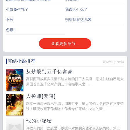
小白兔生气了
我误会什么了
不分
别给我在这儿装
色狼h
查看更多章节...
完结小说推荐
www.mpzw.la
从炒股到五千亿富豪
高智商商战真实生活穷途末路的打工人吴潇，意外知晓自己是大
周国首富五千亿财产的三十名继承人之一...
入殓师[无限]
副本一德康医院已完结，周末万更，量大管饱，走过路过不要错
过！顺便收藏下作者嗷！作者专栏穿成小龙崽的豪...
他的小秘密
许攸冉的第一次恋爱，以暧昧对象的突然消失无疾而终。第二