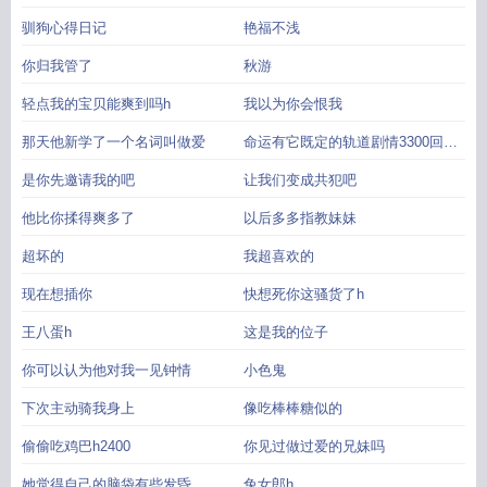
驯狗心得日记
艳福不浅
你归我管了
秋游
轻点我的宝贝能爽到吗h
我以为你会恨我
那天他新学了一个名词叫做爱
命运有它既定的轨道剧情3300回忆
完
是你先邀请我的吧
让我们变成共犯吧
他比你揉得爽多了
以后多多指教妹妹
超坏的
我超喜欢的
现在想插你
快想死你这骚货了h
王八蛋h
这是我的位子
你可以认为他对我一见钟情
小色鬼
下次主动骑我身上
像吃棒棒糖似的
偷偷吃鸡巴h2400
你见过做过爱的兄妹吗
她觉得自己的脑袋有些发昏
兔女郎h