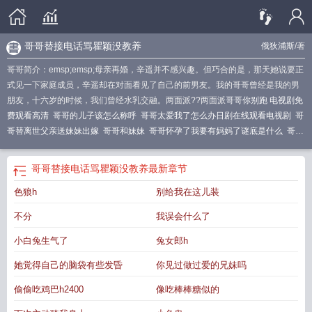
哥哥替接电话骂瞿颖没教养
俄狄浦斯
/著
哥哥简介：emsp;emsp;母亲再婚，辛遥并不感兴趣。但巧合的是，那天她说要正
式见一下家庭成员，辛遥却在对面看见了自己的前男友。我的哥哥曾经是我的男
朋友，十六岁的时候，我们曾经水乳交融。两面派??两面派
哥哥你别跑 电视剧免
费观看高清
哥哥的儿子该怎么称呼
哥哥太爱我了怎么办日剧在线观看电视剧
哥
哥替离世父亲送妹妹出嫁
哥哥和妹妹
哥哥怀孕了我要有妈妈了谜底是什么
哥哥
的朋友
哥哥的女友
哥哥一半大
哥哥的英语怎么写
哥哥早上起床之前一定要抱
紧哦
哥哥妹妹
哥哥的诱惑
哥哥的老婆怎么称呼
哥哥称赠予妹妹的房是遗产
哥
哥哥替接电话骂瞿颖没教养
最新章节
哥的女儿是侄女还是外甥
哥哥和闺蜜h
莫作可字猜打一字
哥哥的儿子怎么称
色狼h
别给我在这儿装
呼
哥哥的日语
哥哥慢点
不分
我误会什么了
小白兔生气了
兔女郎h
她觉得自己的脑袋有些发昏
你见过做过爱的兄妹吗
偷偷吃鸡巴h2400
像吃棒棒糖似的