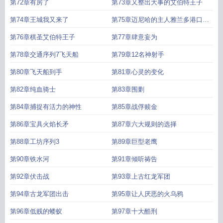
第72章有房了
第73章又整出大事的艾伯特王子
第74章王城我又来了
第75章迈尼哈的主人雅兰多港口的
守护者
第76章棋圣艾伯特王子
第77章肆意妄为
第78章交通序列7飞天船
第79章12名神射手
第80章飞天船到手
第81章心灵的变化
第82章纯血骑士
第83章围剿
第84章捕捉有活力的神性
第85章战俘赎金
第86章宝具火焰长矛
第87章六大规则的选择
第88章工坊序列3
第89章巨型老鹰
第90章铁水河
第91章倾听祷告
第92章伏击战
第93章上古红龙军团
第94章古龙军团出击
第95章让人厌恶的火乌鸦
第96章低贱的蝼蚁
第97章十大酷刑