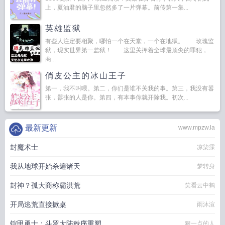
上，夏油君的脑子里忽然多了一片弹幕。前传第一集...
英雄监狱
有些人注定要相聚，哪怕一个在天堂，一个在地狱。 玫瑰监
狱，现实世界第一监狱！ 这里关押着全球最顶尖的罪犯，
商...
俏皮公主的冰山王子
第一，我不叫喂。第二，你们是谁不关我的事。第三，我没有嚣
张，嚣张的人是你。第四，有本事你就开除我。初次...
最新更新
www.mpzw.la
封魔术士
凉柒霂
我从地球开始杀遍诸天
梦转身
封神？孤大商称霸洪荒
笑看云中鹤
开局逃荒直接掀桌
雨沐渲
铠甲勇士：斗罗大陆秩序重塑
狠一点的人