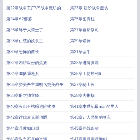
第22章战争工厂VS战争魔坊的选
第23章 进阶战争魔坊
择
第24章A2部落
第25章图腾柱
第26章终于大骑士了
第27章自然祭司
第28章仁慈的奴隶主
第29章诸神
第30章恐怖的酋长
第31章蛮牛
第32章内脏双份的蛮族
第33章进阶资源
第34章30队重枪兵
第35章工坊序列6
第36章赞美吾主周明岳赞美战争魔
第37章骑士长
坊
第38章册封独立骑士
第39章火蜥蜴
第40章火山不枯竭进阶物质
第41章本世纪最man的男人
第42章讨伐麦克斯伯爵
第43章让人恐惧的弩车
第44章兵败如山倒
第45章停战条款
第46章取之不尽的资源
第47章宝具雷霆细剑