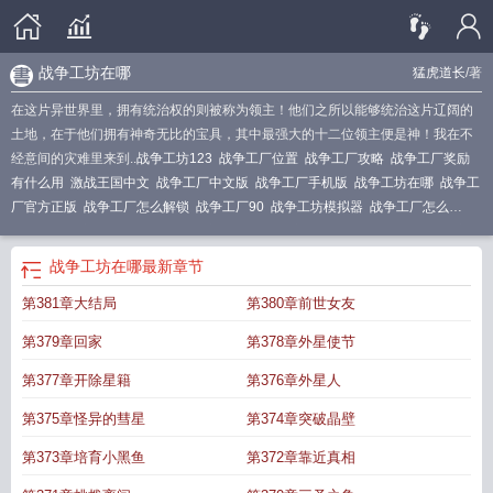
战争工坊在哪
猛虎道长
/著
在这片异世界里，拥有统治权的则被称为领主！他们之所以能够统治这片辽阔的
土地，在于他们拥有神奇无比的宝具，其中最强大的十二位领主便是神！我在不
经意间的灾难里来到..
战争工坊123
战争工厂位置
战争工厂攻略
战争工厂奖励
有什么用
激战王国中文
战争工厂中文版
战争工厂手机版
战争工坊在哪
战争工
厂官方正版
战争工厂怎么解锁
战争工厂90
战争工坊模拟器
战争工厂怎么
打?
战争工坊怎么打视频
战争工坊订单
战争工坊再不加入泰坦装备的锻造
魔兽
世界战争工坊图纸在哪里买
战争工厂咋打
战争工厂最新
战争工坊怎么降级
战
战争工坊在哪
最新章节
争工厂
战争工坊商品
战争工坊 猛虎道长
战争工坊打造完多少钻石
战争工坊玩
第381章大结局
第380章前世女友
法解析
战争工坊 地狱猛犸
战争工坊全部章节
战争工厂45
战争工厂app
战争工
厂官方
战争工坊最新章节无弹窗
战争工坊微盘
战争工坊怎么打
战争工厂奖
第379章回家
第378章外星使节
励
战争工坊要造吗
战争工坊怎么下订单
战争工坊最高几级
战争工坊图纸
战争
工厂开启条件
战争工坊钢化命运印记最新章节
第377章开除星籍
第376章外星人
第375章怪异的彗星
第374章突破晶壁
第373章培育小黑鱼
第372章靠近真相