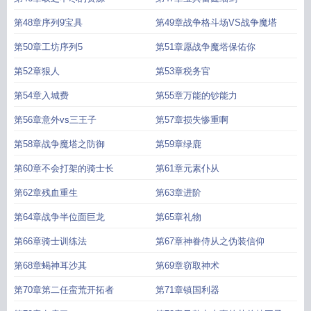
第48章序列9宝具
第49章战争格斗场VS战争魔塔
第50章工坊序列5
第51章愿战争魔塔保佑你
第52章狠人
第53章税务官
第54章入城费
第55章万能的钞能力
第56章意外vs三王子
第57章损失惨重啊
第58章战争魔塔之防御
第59章绿鹿
第60章不会打架的骑士长
第61章元素仆从
第62章残血重生
第63章进阶
第64章战争半位面巨龙
第65章礼物
第66章骑士训练法
第67章神眷侍从之伪装信仰
第68章蝎神耳沙其
第69章窃取神术
第70章第二任蛮荒开拓者
第71章镇国利器