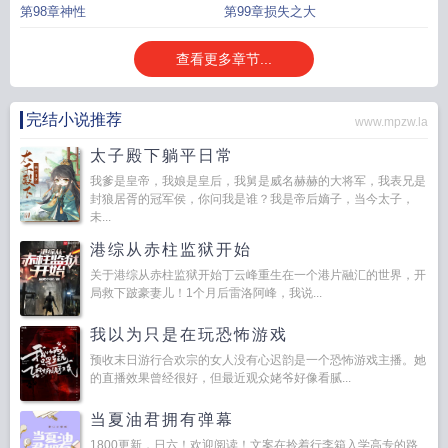
第98章神性
第99章损失之大
查看更多章节...
完结小说推荐
www.mpzw.la
太子殿下躺平日常
我爹是皇帝，我娘是皇后，我舅是威名赫赫的大将军，我表兄是
封狼居胥的冠军侯，你问我是谁？我是帝后嫡子，当今太子，
未...
港综从赤柱监狱开始
关于港综从赤柱监狱开始丁云峰重生在一个港片融汇的世界，开
局救下跛豪妻儿！1个月后雷洛阿峰，我说...
我以为只是在玩恐怖游戏
预收末日游行合欢宗的女人没有心迟韵是一个恐怖游戏主播。她
的直播效果曾经很好，但最近观众姥爷好像看腻...
当夏油君拥有弹幕
1800更新，日六！欢迎阅读！文案在拎着行李箱入学高专的路