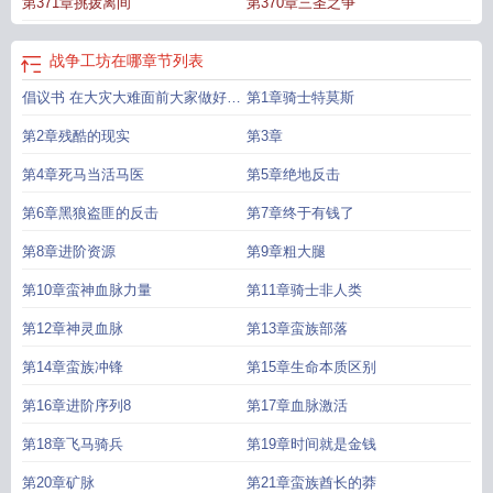
第371章挑拨离间
第370章三圣之争
战争工坊在哪
章节列表
倡议书 在大灾大难面前大家做好自
第1章骑士特莫斯
己保持自己的一颗善心
第2章残酷的现实
第3章
第4章死马当活马医
第5章绝地反击
第6章黑狼盗匪的反击
第7章终于有钱了
第8章进阶资源
第9章粗大腿
第10章蛮神血脉力量
第11章骑士非人类
第12章神灵血脉
第13章蛮族部落
第14章蛮族冲锋
第15章生命本质区别
第16章进阶序列8
第17章血脉激活
第18章飞马骑兵
第19章时间就是金钱
第20章矿脉
第21章蛮族酋长的莽