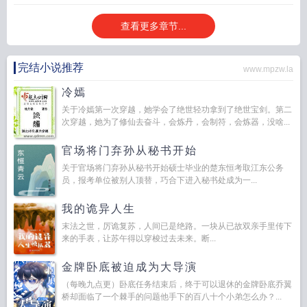
查看更多章节...
完结小说推荐
www.mpzw.la
冷嫣
关于冷嫣第一次穿越，她学会了绝世轻功拿到了绝世宝剑。第二
次穿越，她为了修仙去奋斗，会炼丹，会制符，会炼器，没啥...
官场将门弃孙从秘书开始
关于官场将门弃孙从秘书开始硕士毕业的楚东恒考取江东公务
员，报考单位被别人顶替，巧合下进入秘书处成为一...
我的诡异人生
末法之世，厉诡复苏，人间已是绝路。一块从已故双亲手里传下
来的手表，让苏午得以穿梭过去未来。断...
金牌卧底被迫成为大导演
（每晚九点更）卧底任务结束后，终于可以退休的金牌卧底乔翼
桥却面临了一个棘手的问题他手下的百八十个小弟怎么办？...