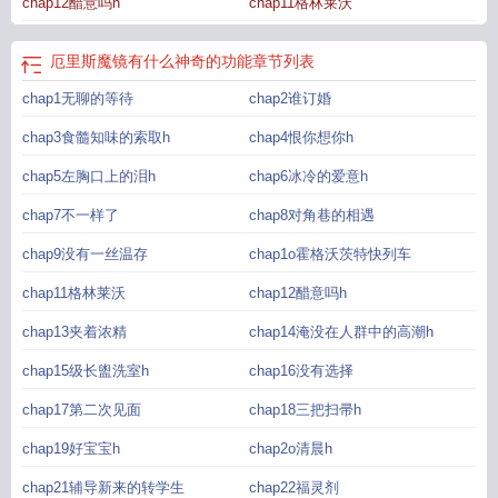
chap12醋意吗h
chap11格林莱沃
厄里斯魔镜有什么神奇的功能
章节列表
chap1无聊的等待
chap2谁订婚
chap3食髓知味的索取h
chap4恨你想你h
chap5左胸口上的泪h
chap6冰冷的爱意h
chap7不一样了
chap8对角巷的相遇
chap9没有一丝温存
chap1o霍格沃茨特快列车
chap11格林莱沃
chap12醋意吗h
chap13夹着浓精
chap14淹没在人群中的高潮h
chap15级长盥洗室h
chap16没有选择
chap17第二次见面
chap18三把扫帚h
chap19好宝宝h
chap2o清晨h
chap21辅导新来的转学生
chap22福灵剂