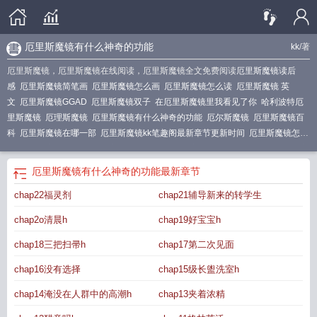
厄里斯魔镜有什么神奇的功能
kk
/著
厄里斯魔镜，厄里斯魔镜在线阅读，厄里斯魔镜全文免费阅读
厄里斯魔镜读后
感
厄里斯魔镜简笔画
厄里斯魔镜怎么画
厄里斯魔镜怎么读
厄里斯魔镜 英
文
厄里斯魔镜GGAD
厄里斯魔镜双子
在厄里斯魔镜里我看见了你
哈利波特厄
里斯魔镜
厄理斯魔镜
厄里斯魔镜有什么神奇的功能
厄尔斯魔镜
厄里斯魔镜百
科
厄里斯魔镜在哪一部
厄里斯魔镜kk笔趣阁最新章节更新时间
厄里斯魔镜怎么
过
厄里斯魔镜铭文
厄里斯魔镜邓布利多
厄里斯魔镜作用
厄里多斯镜
厄里斯魔
镜全名
厄里斯魔镜最像哪面镜子
厄里斯魔镜看到本人
邓布利多面对厄里斯魔
厄里斯魔镜有什么神奇的功能
最新章节
镜
厄里斯魔镜的名字来源于哪个单字
厄里斯魔镜剧照
厄里斯魔镜能看到什
chap22福灵剂
chap21辅导新来的转学生
么
最幸福的人在厄里斯魔镜里看到的是自己
什么是厄里斯魔镜
厄里斯魔镜所反
映的是什么呢?
厄里斯魔镜放在哪
厄里斯魔镜 魔法石
厄里斯魔镜英文
厄里斯
chap2o清晨h
chap19好宝宝h
魔镜最后怎么样了
厄里斯魔镜的主要内容
邓布利多厄里斯魔镜
厄里斯魔镜 邓
布利多
chap18三把扫帚h
chap17第二次见面
chap16没有选择
chap15级长盥洗室h
chap14淹没在人群中的高潮h
chap13夹着浓精