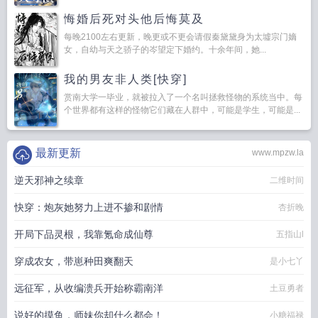
悔婚后死对头他后悔莫及
每晚2100左右更新，晚更或不更会请假秦黛黛身为太墟宗门嫡
女，自幼与天之骄子的岑望定下婚约。十余年间，她...
我的男友非人类[快穿]
赏南大学一毕业，就被拉入了一个名叫拯救怪物的系统当中。每
个世界都有这样的怪物它们藏在人群中，可能是学生，可能是...
最新更新
www.mpzw.la
逆天邪神之续章
二维时间
快穿：炮灰她努力上进不掺和剧情
杏折晚
开局下品灵根，我靠氪命成仙尊
五指山l
穿成农女，带崽种田爽翻天
是小七丫
远征军，从收编溃兵开始称霸南洋
土豆勇者
说好的摸鱼，师妹你却什么都会！
小糖福禄