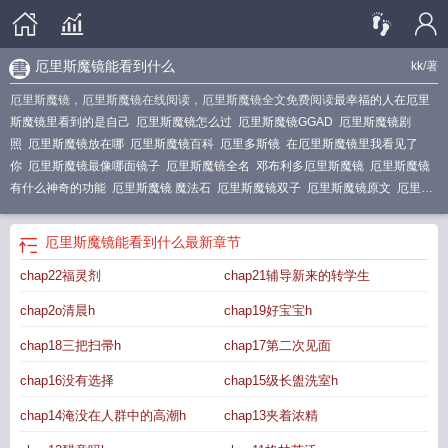
厄里斯魔镜能看到什么
kk
/著
厄里斯魔镜，厄里斯魔镜在线阅读，厄里斯魔镜全文免费阅读
最幸福的人在厄里
斯魔镜里看到的是自己
厄里斯魔镜怎么过
厄里斯魔镜GGAD
厄里斯魔镜剧
照
厄里斯魔镜放在哪
厄里斯魔镜百科
厄里多斯镜
在厄里斯魔镜里我看见了
你
厄里斯魔镜最像哪面镜子
厄里斯魔镜全名
邓布利多厄里斯魔镜
厄里斯魔镜
有什么神奇的功能
厄里斯魔镜 魔法石
厄里斯魔镜双子
厄里斯魔镜原文
厄里斯
魔镜怎么读
厄里斯魔镜作用
厄里斯魔镜简笔画
厄里斯魔镜看到本人
哈利波特
厄里斯魔镜
厄里斯魔镜在哪一部
厄理斯魔镜
厄里斯魔镜的主要内容
厄里斯魔
厄里斯魔镜能看到什么
最新章节
镜所反映的是什么呢?
厄里斯魔镜邓布利多
什么是厄里斯魔镜
厄尔斯魔镜
厄里
chap22福灵剂
chap21辅导新来的转学生
斯魔镜 邓布利多
厄里斯魔镜铭文
厄里斯魔镜英文
厄里斯魔镜能看到什么
厄里
斯魔镜最后怎么样了
厄里斯魔镜的名字来源于哪个单字
厄里斯魔镜kk笔趣阁最
chap2o清晨h
chap19好宝宝h
新章节更新时间
厄里斯魔镜读后感
厄里斯魔镜怎么画
厄里斯魔镜 英文
chap18三把扫帚h
chap17第二次见面
chap16没有选择
chap15级长盥洗室h
chap14淹没在人群中的高潮h
chap13夹着浓精