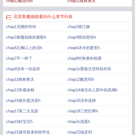
chap12醋意吗h
chap11格林莱沃
厄里斯魔镜能看到什么
章节列表
chap1无聊的等待
chap2谁订婚
chap3食髓知味的索取h
chap4恨你想你h
chap5左胸口上的泪h
chap6冰冷的爱意h
chap7不一样了
chap8对角巷的相遇
chap9没有一丝温存
chap1o霍格沃茨特快列车
chap11格林莱沃
chap12醋意吗h
chap13夹着浓精
chap14淹没在人群中的高潮h
chap15级长盥洗室h
chap16没有选择
chap17第二次见面
chap18三把扫帚h
chap19好宝宝h
chap2o清晨h
chap21辅导新来的转学生
chap22福灵剂