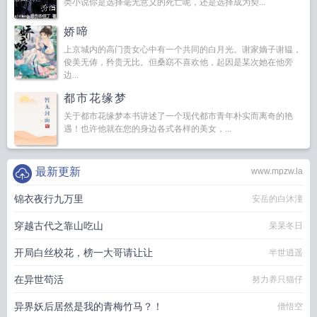
类小说你是选择毫无意义的死亡呢，还是选择成为契...
娇啼
上京城内的高门贵女心中有一个共同的白月光。谢家嫡子谢韫，
俊美无俦，矜贵无比。但桑窈不喜欢他，起因是某次她在他旁
边...
都市花缘梦
关于都市花缘梦本书讲述了一个现代都市青年朴实而离奇的艳
遇！也许他就在您的身边各式各样的美女，...
最新更新
www.mpzw.la
锦衣夜行九万里
安岳的白沐潼
穿越古代之靠山吃山
杲杲冬日
开局白丝校花，榜一大哥请让让
半世逍遥
在异世苟活
努力养只猫仔
异界妖后居然是我的青梅竹马？！
僧悟空