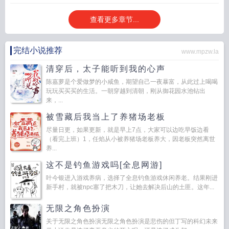
查看更多章节...
完结小说推荐
www.mpzw.la
清穿后，太子能听到我的心声
陈嘉萝是个爱做梦的小咸鱼，期望自己一夜暴富，从此过上喝喝
玩玩买买买的生活。一朝穿越到清朝，刚从御花园水池钻出
来，...
被雪藏后我当上了养猪场老板
尽量日更，如果更新，就是早上7点，大家可以边吃早饭边看
（看完上班）1，任焰从小被养猪场老板养大，因老板突然离世
养...
这不是钓鱼游戏吗[全息网游]
叶今银进入游戏养病，选择了全息钓鱼游戏休闲养老。结果刚进
新手村，就被npc塞了把木刀，让她去解决后山的土匪。这年...
无限之角色扮演
关于无限之角色扮演无限之角色扮演是悲伤的但丁写的科幻未来