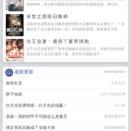
熬夜猝死，再次睁开眼睛变成星际时代的废物洛殷，绑定的...
末世之黑暗召唤师
召唤骨龙召唤巫妖召唤死神的黑暗大召唤师李佳玉重生了，一切
都回到了末日爆发的前一刻！空间剧烈震荡，地表裂开无数...
冷王追妻：通房丫鬟带球跑
关于冷王追妻通房丫鬟带球跑她本是敌国公主，却抛弃身份自贬
身价的做了冷王的通房丫鬟，想不到为爱献身不...
最新更新
www.mpzw.la
食味长安
心安太安
胖子快跑
在学习的猫头鹰
白月光逆袭指南：白月光必须赢！
旧人顾
龙族：我的铠甲不可能这么龙傲天
随便的银渐层
绑定系统后她成了全能大佬
跳跳糖麦丽素