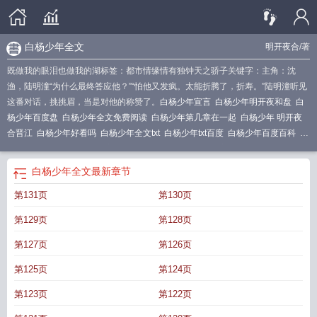
白杨少年全文
明开夜合
/著
既做我的眼泪也做我的湖标签：都市情缘情有独钟天之骄子关键字：主角：沈
渔，陆明潼“为什么最终答应他？”“怕他又发疯。太能折腾了，折寿。”陆明潼听见
这番对话，挑挑眉，当是对他的称赞了。
白杨少年宣言
白杨少年明开夜和盘
白
杨少年百度盘
白杨少年全文免费阅读
白杨少年第几章在一起
白杨少年 明开夜
合晋江
白杨少年好看吗
白杨少年全文txt
白杨少年txt百度
白杨少年百度百科
白
杨少年晋江
白杨少年明开夜合讲的什么
白杨少年TXT百度资源
白杨少年TXT免
费
白杨少年 百度
白杨少年资源txt
白杨少年讲的是什么
白杨少年全文
白杨少
白杨少年全文
最新章节
年叶晗叫爸爸
白杨少年番外
明开夜合白杨少年讲了什么
白杨少年明开夜合txt百
第131页
第130页
度
白杨少年讲了什么内容
白杨少年明开夜合txt
白杨少年讲了什么
白杨少年百
度
白杨少年女主不是第一次吗
白杨少年TXT百度
白杨少年讲的什么故事
白杨
第129页
第128页
少年番外txt百度
白杨少年全文加番外百度
白杨少年讲的什么
白杨少年简介内
容
白杨少年by明开月合
白杨少年全文免费阅读最新章节
白杨少年讲的是什么故
第127页
第126页
事
白杨少年明开夜合盘
白杨少年txt
白杨少年女主跟前任在一起
白杨少年全文
第125页
第124页
在线阅读
白杨少年简介
白杨少年明开夜合笔趣阁
白杨少年叶晗叶雪颜
白杨少
年全文免费阅读无弹窗
白杨少年叶寒叫爸爸后续
白杨少年笔趣阁
白杨少年是双
第123页
第122页
洁么
白杨少年免费阅读
白杨少年明开夜合百度
白杨少年TXT
白杨少年by明开