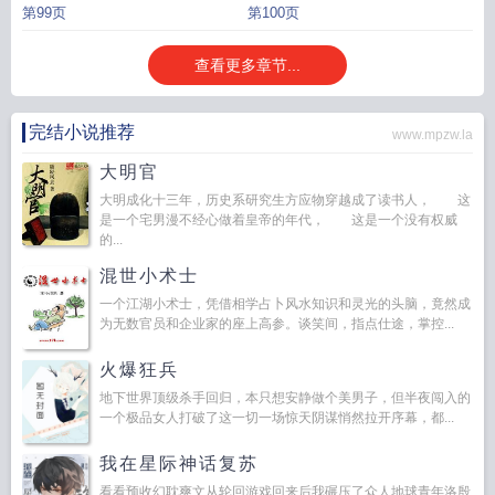
第99页
第100页
查看更多章节...
完结小说推荐
www.mpzw.la
大明官
大明成化十三年，历史系研究生方应物穿越成了读书人， 这
是一个宅男漫不经心做着皇帝的年代， 这是一个没有权威
的...
混世小术士
一个江湖小术士，凭借相学占卜风水知识和灵光的头脑，竟然成
为无数官员和企业家的座上高参。谈笑间，指点仕途，掌控...
火爆狂兵
地下世界顶级杀手回归，本只想安静做个美男子，但半夜闯入的
一个极品女人打破了这一切一场惊天阴谋悄然拉开序幕，都...
我在星际神话复苏
看看预收幻耽爽文从轮回游戏回来后我碾压了众人地球青年洛殷