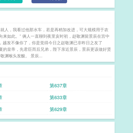
不就人，我看过他那水车，若是再稍加改进，可大规模用于农
向来如此。” 俩人一直聊到夜里亥时初，赵敬渊留景辰在宫中
寸，越发不像你了，你是觉得今日之赵敬渊已非昨日之友了
大夏的皇帝，先君臣而后兄弟，陛下亲近景辰，景辰更该做好贤
渊喉头发酸。 景辰...
章
第637章
章
第633章
章
第629章