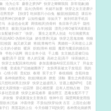
象
沦为公车
麝香之梦|NP
快穿之卿卿我我
异常现象|婚
强制
白蛇夫君
温火|伪骨科
长媳不如妻
快穿之女主逆袭计
召男菩萨
【快穿】吃掉那只小白兔
酸甜|校园暗恋
课后补
都进男神们的春梦
认知性偏差
珍如天下
捡到邻居手机后
竹马
永远也会化雾
两情相厌|伪骨科
鱼目珠子|高干
隐性
情男主
极宠(兄妹骨科)
白羊|校园
漂亮少将O被军A灌满后
灰女配被扑倒了「快穿」
重生之老男人别走
勾引闺蜜男友
药花|ABO 伪骨科兄妹
娇生惯养|兄妹
快穿之恶鬼攻略
饲狼
弦|校园
她又娇又媚
将就|青梅竹马
离婚前一天和老公上床
公主的小娇奴
暖床
炽焰|骨科 校园
魔君与魔后的婚后生
身
书包小说网
骑士全本小说
干上瘾
女主她总是被C|仙
偏爱|高干 甜宠
兽人的宝藏
高岭之花|高干
绿茶婊的上
快穿之女配回来吃肉啦
参加直播做AI综艺后我火了
拜金女
】侍魔
变成丧尸后她被圈养了
女扮男装被太子发现后
我的
妹
心情小雨
贵妃奴
春潮
双子太子
春枝嫋嫋
含苞待放
源
各种病娇黑化
欺姐|继姐弟
撩愈
清釉
重生之肉香四溢
狐只想吃掉男主|快穿
快穿之趁虚而入
甘愿上瘾[NPH]
【星
被丈夫跟情敌一起囚禁
甜心都想要
总有人想独占她
【快
多多社恐逆袭
快穿之娇花难养
最佳野王
恶毒女配不干了
路
岁欢愉
穿成黄漫女主替身后
牧神午后
隔壁网黄使用指
甜欲水|兄妹
冲喜侍妾
不羡仙|快穿仙侠 古言
上流社会|都
婊子们
黑莲花的上位
今天你睡了吗[快穿]
各种黑化病娇男