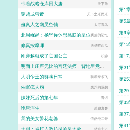
带着战略仓库回大唐
天下乐
第1
穿越成丐帝
天下之乐而乐
第5
蛊真人之幽灵空仙
太穹青鸟
第9
北周崛起：杨坚你休想篡朕的皇位
飘落的记忆
第13
修真按摩师
唐僧吃西瓜
刚穿越就成了亡国公主
第17
枳静
明面上庄严无比的宫廷法师，背地里竟然是宰相大人泄欲的肉便器？
第21
大明帝王的群聊日常
骑着辣条飞
黑眼圈
第25
催眠疯人怨
飘浮的遐想
第29
妹妹死后的第七年
青绒
第33
晚唐浮生
孤独麦客
第37
我的美女警花老婆
依然他二哥
第41
大明：被打入教坊司的皇太孙
借箭十万