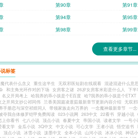
章
第90章
第91章
章
第94章
第95章
章
第98章
第99章
查看更多章节...
小说标签
神魔代表什么含义
重生这半生
无双邪医短剧在线观看
混迹混迹什么意
伞
和主角光环作对的下场
女房客之谜
26岁女房客米彩是什么人
下半
名义开局考上
哈我养的乖小孩是个E百度
哈?我养的乖小孩是个ETXT
义之开局文抄公祁同伟
兰香美国篇凌薏茹最新章节更新内容介绍
无双邪
养手册恋与深空祁煜同人
带领家族走向万界的
一念魔神最新章节
一念
被夺我合体修罗铠甲免费阅读
023小说网
263中文
22看书
穿越小说
恋上你看书
七八小说
顶点小说
春夏中文
帝国小说
读者文学
一号小
爱看文学
金瓜小说
3Q中文
中文小说
可心文学
王者小说
悟空追书
阁
顶点小说
冰雪小说
泼墨中文
全本小说
山河小说
冰冰小说
神话