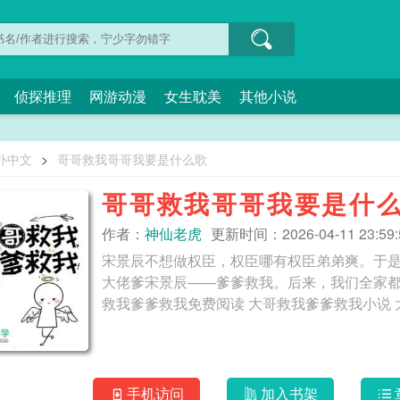
侦探推理
网游动漫
女生耽美
其他小说
扑中文
>
哥哥救我哥哥我要是什么歌
哥哥救我哥哥我要是什
作者：
神仙老虎
更新时间：2026-04-11 23:59:
宋景辰不想做权臣，权臣哪有权臣弟弟爽。于
大佬爹宋景辰——爹爹救我。后来，我们全家都不走寻常路。外人
救我爹爹救我免费阅读 大哥救我爹爹救我小说 
手机访问
加入书架