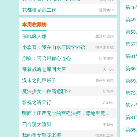
第45
花都极品富二代
僵男style
第49
本周收藏榜
第53
催眠疯人怨
飘浮的遐想
第57
小欢喜：我在山水庄园学外语
捕鱼米瓦德
第61
崩铁：阿哈跟你心连心
听雨澜笙
第65
带着战略仓库回大唐
天下乐
汉末之乱臣贼子
第69
堕落的狼崽
魔法少女一种高危职业
初荷笙
第73
影视之诸天行
九幻心
第77
明面上庄严无比的宫廷法师，背地里竟然是宰相大人泄欲的肉便器？
第81
四合院大渣男
黑眼圈
南归夜
第85
我的美女警花老婆
依然他二哥