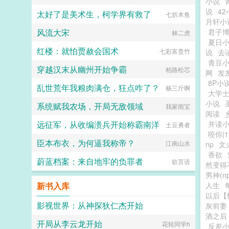
小说
说
42
太好了是美术生，柯学界有救了
七折木鱼
月轩小
风流大宋
君子
林二虎
夏日
红楼：就怕贾赦会国术
七彩富贵竹
说
去
青豆
穿越汉末从幽州开始争霸
柏路松芯
网
发
8P小
乱世荒年我粮肉满仓，狂点咋了？
杨三斤啊
大学
小说
系统赋我农场，开局无敌领域
我家雨宝
阅读
远征军，从收编溃兵开始称霸南洋
并读
土豆勇者
咬你|1
臣本布衣，为何逼我称帝？
江南山水
np
文
香欲
蔚蓝档案：来自地牢的负罪者
欲言语
然变得
男神(np
新书入库
人生
以后【
影视世界：从神探狄仁杰开始
灰前妻
酒之后
开局从李云龙开始
爱吃香菜的丑丑鱼
花轮同学h
反差