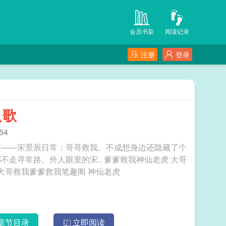
会员书架
阅读记录
注册
登录
么歌
54
是——宋景辰日常：哥哥救我。不成想身边还隐藏了个
眼里的宋.. 爹爹救我神仙老虎 大哥
大哥救我爹爹救我笔趣阁 神仙老虎
章节目录
立即阅读