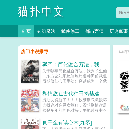
猫扑中文
首 页
玄幻魔法
武侠修真
都市言情
历史军事
热门小说推荐
猫
狱卒：简化融合万法，我为长生仙
关于狱卒简化融合万法，我为长生仙
（东方玄幻系统修炼苟道种田前武道
后期修仙心黑手辣）穿越成为一个狱
卒的李长生绑定简化系统，居然可以
把功法修炼简化成呼吸吃饭喝水那么
和情敌在古代种田搞基建
简单。他决定苟在天牢看世间百态，
男朋友劈腿了！！！秋梦期气急败坏
在历史中修炼，求证长生。...
去找这对狗男女算账，没想到情敌居
然是多年前的死对头，争执过程中不
慎从天台跌落。这一跌跌到了古代，
为了完成兄长的遗愿她不得不女扮男
真千金有读心术[九零]
装赶往封乐县赴任，成了当朝最年轻
下一本直播海岛养生日常求收藏赵向