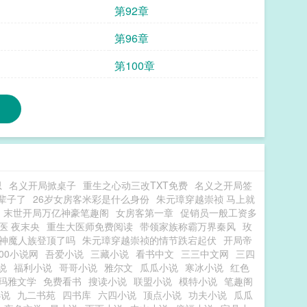
第92章
第96章
第100章
思
名义开局掀桌子
重生之心动三改TXT免费
名义之开局签
辈子了
26岁女房客米彩是什么身份
朱元璋穿越崇祯 马上就
末世开局万亿神豪笔趣阁
女房客第一章
促销员一般工资多
医 夜末央
重生大医师免费阅读
带领家族称霸万界秦风
玫
神魔人族登顶了吗
朱元璋穿越崇祯的情节跌宕起伏
开局帝
00小说网
吾爱小说
三藏小说
看书中文
三三中文网
三四
说
福利小说
哥哥小说
雅尔文
瓜瓜小说
寒冰小说
红色
玛雅文学
免费看书
搜读小说
联盟小说
模特小说
笔趣阁
小说
九二书苑
四书库
六四小说
顶点小说
功夫小说
瓜瓜