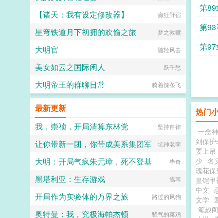
第89
【诸天：我有设定修改器】
癫狂野宿
第93
星穹铁道月下初拥的欢愉之旅
梦之救赎
第97
大明官
随轻风去
美女如云之国际闲人
跃千愁
大明帝王的群聊日常
骑着辣条飞
最新更新
热门
我，崇祯，开局清算东林党
坚持自律
一念
到保护
让你带新一团，你带成美系集团军
坑神老李
要上吊
大明：开局气疯朱元璋，死不登基
少
名
毕奇
瑰花保
黑塔利亚：生存游戏
焉耳
皇铠甲
中文
开局作为实验体的万界之旅
路过的风狗
文学
笔趣
奥特曼：我，究极海帕杰顿
骚气的菜鸡