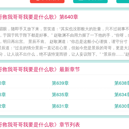
哥救我哥哥我要是什么歌》第640章
眉眼，随即手又放下来，苦笑道：“其实也没那般大的肚量，只不过就事
，于国于民于陛下都是好事。” 赵敬渊不由用力握了一下他的手，“你呀，
，明日再出宫。 景辰不肯。 赵敬渊道：“你总是这般小心谨慎，谨守分
 景辰道：“过去的情分景辰一直记在心里，但如今您是景辰的哥哥，更是
分，让人说不出什么，绝不该恃宠而骄，让人妄议陛下。” “景辰你……”赵敬
哥救我哥哥我要是什么歌》最新章节
0章
第639章
第638
6章
第635章
第634
2章
第631章
第630
哥救我哥哥我要是什么歌》章节列表