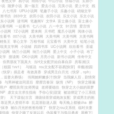
夜色文学
易小说
雨雨小说
中山小说
倍福小说
宝鼎小
小说
随梦小说
第一版主
爱去小说
完美小说
爱上中文
残
八七书库
UPU小说网
笔趣子小说
乐趣小说
硝烟文学
努努书坊
263中文
农田小说
农田小说
乐文小说
乐文小说
广东小说网
读书网
笔趣阁V
文学A
富士康小说
富士康小
起看书网
一起看书
七八小说
八一中文
91言情
爱言情
芦小说网
7Z小说网
爱来阁
天书吧
魔爪小说网
阅体小说
生看书
007小说
大美书网
大美书网
大美书网
大美书网
L鲤鱼王
掌心文学
万相书城
元宝看书
大美中文
铅笔小说
耽美文学网
小说铺
四四书库
UC小说网
欣欣看书
圣墟
小说网
纳兰小说网
纳兰小说网
爱上中文
小子小说
布丁
文学
搜读阁
OK小说网
月亮小说
新书小说网
传奇中文
读
你男朋友下面真大
当H文女配开始自暴自弃
房客|糙汉
［校园 1vv1］
与狐说
rou文女配不容易[快穿]
幸瘾|校园
（快穿）插足者
有效真香
穿成男主白月光（快穿，nph）
位，追妻火葬场）
传闻她鲜嫩多汁|快穿
当我嫁人后，剧情突
春
与男神被迫同居后
靡靡宫春深
纵情（NP）
快穿之睡遍
用户
樱照良宵|女师男徒
老师要稳住
快穿之大小姐的噩梦
NP
虐文女主求生指南
予你心安|甜宠
被迫绑定了小三系统
快穿）
天下谋妆|古言
满级绿茶穿成炮灰女配
穿成男主的炮
靠近男人变得不幸
乱花渐欲迷人眼
每天晚上都被cha
醉
干抹净
被白月光的爸爸给睡了
快穿之rou文系统
临时夫妻
摄指南
快穿之睡了反派以后
伪装魔王与祭品勇者
屋檐下|