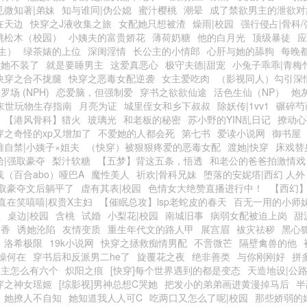
见微知著|弟妹
知与谁同|伪公媳
蜜汁樱桃
潮晕
成了禁欲男主的泄欲对
在天边
快穿之J液收集之旅
女配她只想被渣
燥雨|校园
强行侵占|骨科/
桃松木（校园）
小姨夫的富贵娇花
薄荷奶糖
他的白月光
顶级暴徒
应
生）
绿茶婊的上位
深闺淫情
长公主的小情郎
心肝与她的舔狗
每晚
后她不装了
就是要睡男主
这爱真恶心
极守夫德|甜宠
小兔子乖乖|青梅
快穿之合不拢腿
快穿之恶毒女配逆袭
女主爱吃肉
（影视同人）勾引深
罗场 (NPH)
恋爱脑，但强制爱
穿书之欲欲仙途
活色生仙（NP）
炮
末世玩物生存指南
月亮为证
城里侄女和乡下叔叔
除妖传|1vv1
碾碎芍
【港风骨科】猎火
玻璃光
和老板的秘密
苏小野的YIN乱日记
撩动心
穿之奇怪的xp又增加了
不爱她的人都会死
第七书
爱读小说网
御书屋
难自禁|小姨子×姐夫
（快穿）被狠狠疼爱的恶毒女配
渡她|快穿
床戏替
拾|强取豪夺
梨汁软糖
【五梦】背这五条，悟透
和老公的爸爸拍激情戏
浅（百合abo）哑巴A
魔性美人
祈欢|骨科兄妹
堕落的安妮塔|西幻 人外
取豪夺文后躺平了
虚有其表|校园
色情女大绝赞直播进行中！
【西幻
直在笑嘻嘻|权贵X主妇
【催眠总攻】lsp老蛇皮的春天
百无一用的小师
鞋
桌边|校园
含桃
试婚
小梨花|校园
南城旧事
病弱女配被迫上岗
甜
天香
诱她沦陷
友情变质
重生年代文的路人甲
展宫眉
袚灾祛秽
黑心
o】洛希极限
19k小说网
快穿之拯救痴情男配
不啻微芒
隔壁禽兽的他
操何在
穿书后和反派男二he了
旋覆花之夜
绝非善类
与你刚刚好
拼
男主怎么有六个
炽阳之痕
[快穿]每个世界遇到的都是变态
天造地设|公
穿之神女瑶姬
[综影视]男神总想C哭她
把发小的弟弟画进黄漫掉马后
半
她撩人不自知
她知道我人人可C
吃两口又怎么了呢|校园
那些娇弱的