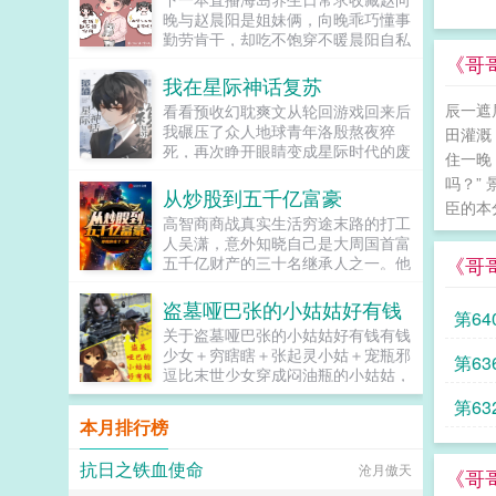
的县令...
晚与赵晨阳是姐妹俩，向晚乖巧懂事
勤劳肯干，却吃不饱穿不暖晨阳自私
小气好吃懒做，却得到父母偏爱。村
《哥
里人都摇头造孽哦，这么偏心！意外
我在星际神话复苏
被雷劈，赵向晚有了读心...
辰一遮
看看预收幻耽爽文从轮回游戏回来后
我碾压了众人地球青年洛殷熬夜猝
田灌溉
死，再次睁开眼睛变成星际时代的废
住一晚
物洛殷，绑定的系统可以给他生存天
吗？”
数，代价是让这些已经消退的传说在
从炒股到五千亿富豪
臣的本
当代重现，于是洛殷按照系统给出的
高智商商战真实生活穷途末路的打工
金手...
人吴潇，意外知晓自己是大周国首富
《哥
五千亿财产的三十名继承人之一。他
必须要依靠100万的启动资金，来创
造更多的财富，击败其他竞争者。...
盗墓哑巴张的小姑姑好有钱
第64
关于盗墓哑巴张的小姑姑好有钱有钱
少女＋穷瞎瞎＋张起灵小姑＋宠瓶邪
第63
逗比末世少女穿成闷油瓶的小姑姑，
为了便宜侄子（系统任务）真是操碎
第63
了心。娘死爹守门，个人顾个人，只
本月排行榜
剩她一个六岁的小姑娘跟她经常失忆
的哑巴大侄子相依为命！呜呜，好惨
抗日之铁血使命
沧月傲天
一女的！女主武力强有钱有系统宠瓶
《哥
邪男主黑瞎子，逗比二人组！...