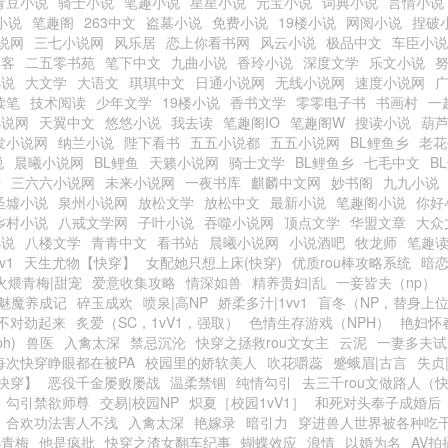
青豆小说
骑士小说
笔趣小说
星星小说
元宝小说
词典小说
言情小说
小说
笔趣阁
263中文
盗墓小说
免费小说
19楼小说
网阅小说
捏破
说网
三七小说网
风乐居
恋上你看书网
风云小说
极品中文
车臣小说
博客
二五零书苑
笔下中文
九曲小说
香玲小说
深度文学
乐文小说
小说
大文学
大语文
琪琪中文
日通小说网
无线小说网
速度小说网
读笔
技术阅读
少年文学
19楼小说
香书文学
零零电子书
书画村
一
小说网
天翼中文
悠悠小说
我去读
笔趣阁IO
笔趣阁W
搜读小说
葫
发小说网
纳兰小说
陛下看书
五五小说都
五五小说网
BL鲤鱼乡
老花
说
晨曦小说网
BL鲤鱼
天籁小说网
骑士文学
BL鲤鱼乡
七毛中文
B
士
三六六小说网
未来小说网
一夜书库
麒麟中文网
妙书阁
九九小说
圣墟小说
泉州小说网
放松文学
放松中文
最新小说
笔趣阁小说
你好
乡村小说
八戒文学网
子叶小说
吞噬小说网
顶点文学
华盟文章
大众
小说
八楼文学
青青中文
看书站
晨曦小说网
小说酒吧
牧龙师
笔趣
v1
天生尤物【快穿】
女配她只想上床(快穿)
优质rou棒攻略系统
暗恋
火煨青梅|甜宠
爱意收集攻略
情深如兽
精养贵妇|乱
一妾皆夫（np）
魅魔养成记
碎玉成欢
喷泉|高NP
娇柔多汁|1vv1
盲冬（NP，替身上
不对劲起来
炙爱（SC，1vV1，强取）
色情生存游戏（NPH）
艳妇怀
h)
兽医
入禽太深
禁忌沉沦
快穿之拯救rou文女主
云泥
一妻多夫试
每次快穿睁眼都在被PA
校园里的娇软美人
吹花嚼蕊
蹙蛾眉|古言
失贞|
快穿】
恶役千金屡败屡战
温柔禁锢
纯情勾引
去三千rou文做路人（
勾引禁欲师尊
交易|校园NP
炽夏［校园1vV1］
和死对头奉子成婚后
合欢功法害人不浅
入禽太深
艳嫁录
暗引力
穿进兽人世界被各种吃
小青梅
他是疯批
快穿之渣女翻车纪事
蝴蝶效应
浪情
以婚为名
AV拍