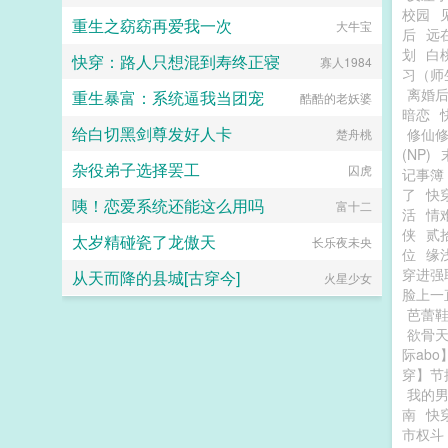
校园
重生之窈窈再爱我一次
大牛宝
后
远
划
白
快穿：路人只想混到寿终正寝
寡人1984
习（师
离婚
重生暴富：系统逼我当团宠
酷酷的老妖婆
暗恋
给白切黑剑尊发好人卡
修仙修
楚舟桃
(NP)
杂役弟子选择罢工
囚虎
记事簿
了
快
咦！恋爱系统还能这么用吗
富十二
活
情
侠
贰
太岁精碰瓷了龙傲天
长乐夜未央
位
缘
穿进强
从天而降的县城[古穿今]
火星少女
脸上一
芭蕾
欲骨
际ab
穿】节
我的
南
快
市权斗