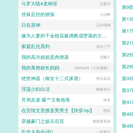
斗罗大陆4龙神淫
文霸天
第9
丝袜足控的烦恼
七分醉
第1
日在原神
正经璢璃
第1
嫁为人妻的千金校花被调教成堕落的欠肏肥臀母猪
第2
家庭乱伦系列
yeqingxuan
击水三千
第2
我的高冷姐姐是肉便器
涩菌子
第2
我的美艳校长妈妈
biohazrd（心伤遗憾）
绝世神器（御女十二式床谱）
第3
明日落花
淫荡少妇白洁
豺狼末日
第3
开局反派 爆艹主角他母
佚名
第4
在言情文里撩直男男主【快穿/np】
辞奺
第4
穿越豪门之娱乐后宫
我爱慕容淑
第4
乱伦大杂会(中)
一意孤行