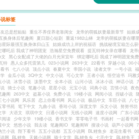
小说标签
室友总是想贴贴
重生不养侄养老靠闺女
龙帝的萌狐妖妻最新章节
姑娘
互换身体后笔趣阁
夏日甜心短剧
重返1982山林
龙帝的萌狐妖妻在哪
与星际最强互换身体归山玉
姑娘成功上岸的祝福语
挑战秘境宝箱怎么获
定哪吒后 我成了神明团宠
浩瀚星空免费观看
提瓦特神女录在哪看
龙帝
h文
黑心女配成了大佬的白月光宋宜年
绑定哪吒后 我成了神明团宠免
瓦特
愚人众多托雷第几
023小说网
263中文
22看书
穿越小说
00
你看书
七八小说
顶点小说
春夏中文
帝国小说
读者文学
一号小说
文学
金瓜小说
3Q中文
中文小说
可心文学
王者小说
悟空追书
玛雅
点小说
冰雪小说
泼墨中文
全本小说
山河小说
冰冰小说
神话小说
小说
骑士小说
笔趣小说
星星小说
元宝小说
词典小说
言情小说
夜
笔趣阁
263中文
盗墓小说
免费小说
19楼小说
网阅小说
捏破小说
三七小说网
风乐居
恋上你看书网
风云小说
极品中文
车臣小说
八七
五零书苑
笔下中文
九曲小说
香玲小说
深度文学
乐文小说
努努书坊
文学
大语文
琪琪中文
日通小说网
无线小说网
速度小说网
广东小说
术阅读
少年文学
19楼小说
香书文学
零零电子书
书画村
一起看书网
翼中文
悠悠小说
我去读
笔趣阁IO
笔趣阁W
搜读小说
葫芦小说网
纳兰小说
陛下看书
五五小说都
五五小说网
BL鲤鱼乡
老花生看书
0
小说网
BL鲤鱼
天籁小说网
骑士文学
BL鲤鱼乡
七毛中文
BL鲤鱼王