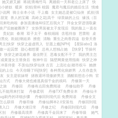
她又娇又媚
将就|青梅竹马
离婚前一天和老公上床了
快
的小娇奴
暖床
炽焰|骨科 校园
魔君与魔后的婚后生活
情难
小说网
骑士全本小说
干上瘾
女主她总是被C|仙侠
贰拾|强
 甜宠
兽人的宝藏
高岭之花|高干
绿茶婊的上位
缘浅（百
回来吃肉啦
参加直播做AI综艺后我火了
拜金女穿进强取豪
丧尸后她被圈养了
女扮男装被太子发现后
我的脸上一直在
雨
贵妃奴
春潮
双子太子
春枝嫋嫋
含苞待放
芭蕾鞋
桌
娇黑化
欺姐|继姐弟
撩愈
清釉
重生之肉香四溢
欲骨天香
男主|快穿
快穿之趁虚而入
甘愿上瘾[NPH]
【星际abo】洛
敌一起囚禁
甜心都想要
总有人想独占她
【快穿】节操何
袭
快穿之娇花难养
最佳野王
恶毒女配不干了
我的男主怎
穿成黄漫女主替身后
牧神午后
隔壁网黄使用指南
快穿之神
冲喜侍妾
不羡仙|快穿仙侠 古言
上流社会|都市权斗
她撩
花的上位
今天你睡了吗[快穿]
各种黑化病娇男
人生存盘失
友
女主是软妹呀
拯救退环境傲娇男主
酒醒前想念小狗
官
修仙方式
丹修大佬也难逃真假千金的戏码
丹修第一天
世之旅
丹修回
丹修有点田免费阅读
丹修仙助手
丹修
么不能用来打架
丹修柔弱
丹修TXT免费全本
丹修仙卡
bug刷丹的详细步骤
丹修回到现代后 免费阅读
丹修全文
装怎么获得
丹修符修
丹修仙脚本2.0安装包
丹修回到现
请入口
丹修大佬日常
丹修之纪
丹修回到现代后
丹修
的区别
丹修最高境界
丹修真千金回来了
丹修等级
她气
仙助手计算
穿越时空之霸道王妃
祸国宠妃：毒后养