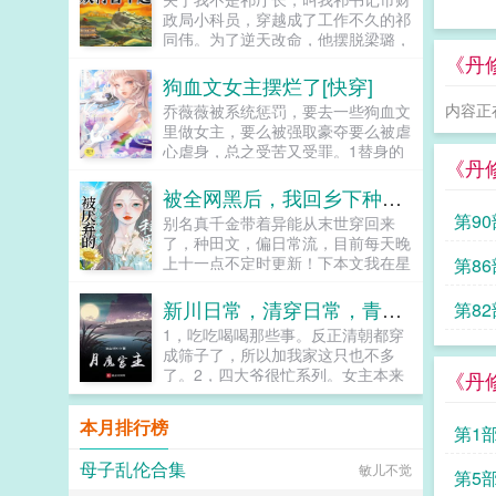
政局小科员，穿越成了工作不久的祁
同伟。为了逆天改命，他摆脱梁璐，
分手陈阳，下乡当驻村干部，凭借出
《丹
色的政绩进入GDP狂人李达康的视
狗血文女主摆烂了[快穿]
线。官场大门重新打开，权势巅峰指
内容正
乔薇薇被系统惩罚，要去一些狗血文
日可待...
里做女主，要么被强取豪夺要么被虐
心虐身，总之受苦又受罪。1替身的
《丹
快乐你想象不到。原地躺平漂亮替身
X燥郁病美人家主。她是霸总契约来
被全网黑后，我回乡下种田了
的替身未婚妻，被冷落被嘲讽也倔强
第9
别名真千金带着异能从末世穿回来
的守护着...
了，种田文，偏日常流，目前每天晚
上十一点不定时更新！下本文我在星
第8
际抓鬼，求个收藏！简介夏烈穿越
了，穿到了丧尸遍地的末世。幸运的
新川日常，清穿日常，青川日常，卿卿日常
第8
是，在末世挣扎生活十年后，她又
1，吃吃喝喝那些事。反正清朝都穿
穿...
成筛子了，所以加我家这只也不多
了。2，四大爷很忙系列。女主本来
《丹
可以有空间的（但我写不出来，一写
到空间就犯设定狂癖，文会歪到十万
本月排行榜
第1
八千里外）她也可以有系统的（为了
她我...
母子乱伦合集
敏儿不觉
第5