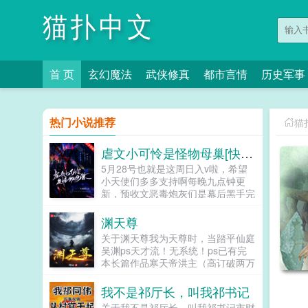
猫扑中文
首 页
玄幻魔法
武侠修真
都市言情
历史军事
热门小说推荐
猫
虐文小可怜是怪物母巢[快穿]
5月28号也就是这周日入v啦，希望
小天使们多多支持啊每晚九点钟更
新，预收文恶毒炮灰们是幕后黑手完
结文我只是一个弱小可怜又无助的昏
君灵气复苏后我和马甲们开启了工业
渊天尊
革命祖传技能的各种应用快穿...
关于渊天尊我为天尊时，当踏平仙庭
吴渊ps天才流！无系统！ps已有完
本长篇作品寒天帝洪主（高订破两万
精品），可放心阅读！...
我不是祁厅长，叫我祁书记
关于我不是祁厅长，叫我祁书记市财