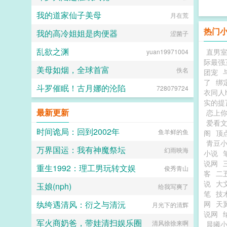
我的道家仙子美母
月在荒
热门
我的高冷姐姐是肉便器
涩菌子
乱欲之渊
直男
yuan19971004
际最强
美母如烟，全球首富
佚名
团宠
了
绑
斗罗催眠！古月娜的沦陷
728079724
衣同人
实的提
最新更新
恋上
爱看
时间诡局：回到2002年
鱼羊鲜的鱼
阁
顶
青豆
万界国运：我有神魔祭坛
幻雨映海
小说
说网
重生1992：理工男玩转文娱
俊秀青山
客
二
说
大
玉娘(nph)
给我写爽了
笔
技
纨绔遇清风：衍之与清沅
网
天
月光下的清辉
说网
军火商奶爸，带娃清扫娱乐圈
清风徐徐来啊
晨曦