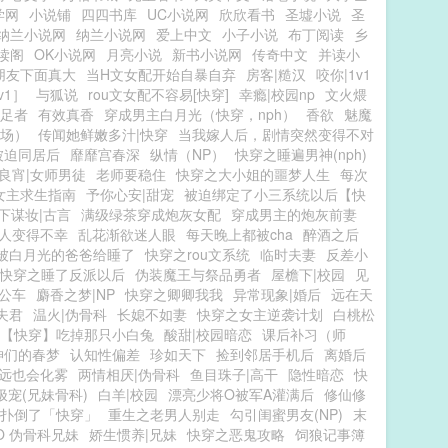
学网
小说铺
四四书库
UC小说网
欣欣看书
圣墟小说
圣
纳兰小说网
纳兰小说网
爱上中文
小子小说
布丁阅读
乡
读阁
OK小说网
月亮小说
新书小说网
传奇中文
并读小
朋友下面真大
当H文女配开始自暴自弃
房客|糙汉
咬你|1v1
v1］
与狐说
rou文女配不容易[快穿]
幸瘾|校园np
文火煨
足者
有效真香
穿成男主白月光（快穿，nph）
香欲
魅魔
葬场）
传闻她鲜嫩多汁|快穿
当我嫁人后，剧情突然变得不对
被迫同居后
靡靡宫春深
纵情（NP）
快穿之睡遍男神(nph)
良宵|女师男徒
老师要稳住
快穿之大小姐的噩梦人生
每次
女主求生指南
予你心安|甜宠
被迫绑定了小三系统以后【快
下谋妆|古言
满级绿茶穿成炮灰女配
穿成男主的炮灰前妻
人变得不幸
乱花渐欲迷人眼
每天晚上都被cha
醉酒之后
被白月光的爸爸给睡了
快穿之rou文系统
临时夫妻
反差小
快穿之睡了反派以后
伪装魔王与祭品勇者
屋檐下|校园
见
公车
麝香之梦|NP
快穿之卿卿我我
异常现象|婚后
远在天
夫君
温火|伪骨科
长媳不如妻
快穿之女主逆袭计划
白桃松
【快穿】吃掉那只小白兔
酸甜|校园暗恋
课后补习（师
神们的春梦
认知性偏差
珍如天下
捡到邻居手机后
离婚后
远也会化雾
两情相厌|伪骨科
鱼目珠子|高干
隐性暗恋
快
极宠(兄妹骨科)
白羊|校园
漂亮少将O被军A灌满后
修仙修
扑倒了「快穿」
重生之老男人别走
勾引闺蜜男友(NP)
末
O 伪骨科兄妹
娇生惯养|兄妹
快穿之恶鬼攻略
饲狼记事簿