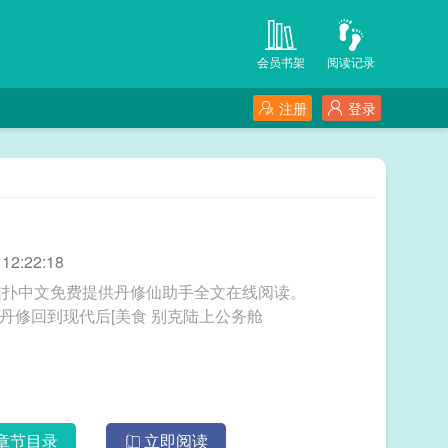
会员书架
阅读记录
注册
登录
2:22:18
猫扑中文免费提供丹修仙助手全文在线阅读。
三秒记住本站：猫扑中文 网址：www.mpzw.la 丹修回到现代后[美食 别克陆上公务舱
章节目录
立即阅读