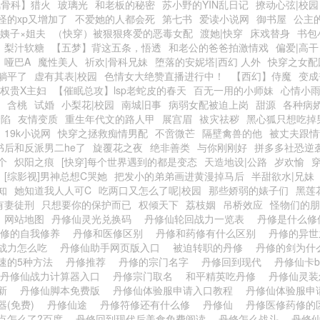
风骨科】猎火
玻璃光
和老板的秘密
苏小野的YIN乱日记
撩动心弦|校园
怪的xp又增加了
不爱她的人都会死
第七书
爱读小说网
御书屋
公主
小姨子×姐夫
（快穿）被狠狠疼爱的恶毒女配
渡她|快穿
床戏替身
书包
梨汁软糖
【五梦】背这五条，悟透
和老公的爸爸拍激情戏
偏爱|高干
）哑巴A
魔性美人
祈欢|骨科兄妹
堕落的安妮塔|西幻 人外
快穿之女配
躺平了
虚有其表|校园
色情女大绝赞直播进行中！
【西幻】侍魔
变成
|权贵X主妇
【催眠总攻】lsp老蛇皮的春天
百无一用的小师妹
心情小
含桃
试婚
小梨花|校园
南城旧事
病弱女配被迫上岗
甜源
各种病
沦陷
友情变质
重生年代文的路人甲
展宫眉
袚灾祛秽
黑心狐只想吃掉
19k小说网
快穿之拯救痴情男配
不啻微芒
隔壁禽兽的他
被丈夫跟情
书后和反派男二he了
旋覆花之夜
绝非善类
与你刚刚好
拼多多社恐逆
个
炽阳之痕
[快穿]每个世界遇到的都是变态
天造地设|公路
岁欢愉
[综影视]男神总想C哭她
把发小的弟弟画进黄漫掉马后
半甜欲水|兄妹
知
她知道我人人可C
吃两口又怎么了呢|校园
那些娇弱的婊子们
黑莲
有妻徒刑
只想要你的保护而已
权倾天下
荔枝姻
吊桥效应
怪物们的朋
网站地图
丹修仙灵光兑换码
丹修仙轮回战力一览表
丹修是什么
丹修的自我修养
丹修和医修区别
丹修和药修有什么区别
丹修的异
战力怎么吃
丹修仙助手网页版入口
被迫转职的丹修
丹修的剑为什
速的5种方法
丹修推荐
丹修的宗门名字
丹修回到现代
丹修仙卡
丹修仙战力计算器入口
丹修宗门取名
和平精英吃丹修
丹修仙灵
最新
丹修仙脚本免费版
丹修仙体验服申请入口教程
丹修仙体验服申
器(免费)
丹修仙途
丹修符修还有什么修
丹修仙
丹修医修药修
点怎么了?百度
丹修回到现代后美食免费阅读
丹修怎么战斗
丹修