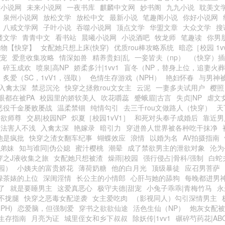
六小说网
未来小说网
一夜书库
麒麟中文网
妙书阁
九九小说
耽美文
泉州小说网
放松文学
放松中文
最新小说
笔趣阁小说
你好小说网
八戒文学网
子叶小说
吞噬小说网
顶点文学
华盟文章
大众文学
搜
楼文学
青青中文
看书站
晨曦小说网
小说酒吧
牧龙师
笔趣读
你男
尤物【快穿】
女配她只想上床(快穿)
优质rou棒攻略系统
暗恋［校园 1v
甜宠
爱意收集攻略
情深如兽
精养贵妇|乱
一妾皆夫（np）
（快穿）插
碎玉成欢
喷泉|高NP
娇柔多汁|1vv1
盲冬（NP，替身上位，追妻火
炙爱（SC，1vV1，强取）
色情生存游戏（NPH）
艳妇怀春
与男神
入禽太深
禁忌沉沦
快穿之拯救rou文女主
云泥
一妻多夫试用户
樱照
眼都在被PA
校园里的娇软美人
吹花嚼蕊
蹙蛾眉|古言
失贞|NP
虐文
恶役千金屡败屡战
温柔禁锢
纯情勾引
去三千rou文做路人（快穿）
天
禁欲师尊
交易|校园NP
炽夏［校园1vV1］
和死对头奉子成婚后
靠近男
功法害人不浅
入禽太深
艳嫁录
暗引力
穿进兽人世界被各种吃干抹净
他是疯批
快穿之渣女翻车纪事
蝴蝶效应
浪情
以婚为名
AV拍摄指南
|弟妹
知与谁同|伪公媳
蜜汁樱桃
潮晕
成了禁欲男主的泄欲对象
沦为
穿之J液收集之旅
女配她只想被渣
燥雨|校园
强行侵占|骨科/强制
白蛇
园）
小姨夫的富贵娇花
薄荷奶糖
他的白月光
顶级暴徒
应召男菩萨
绿茶婊的上位
深闺淫情
长公主的小情郎
心肝与她的舔狗
每晚都进男
了
就是要睡男主
这爱真恶心
极守夫德|甜宠
小兔子乖乖|青梅竹马
永
不拢腿
快穿之恶毒女配逆袭
女主爱吃肉
（影视同人）勾引深情男主
PH)
恋爱脑，但强制爱
穿书之欲欲仙途
活色生仙（NP）
炮灰女配被
生存指南
月亮为证
城里侄女和乡下叔叔
除妖传|1vv1
碾碎芍药花|AB