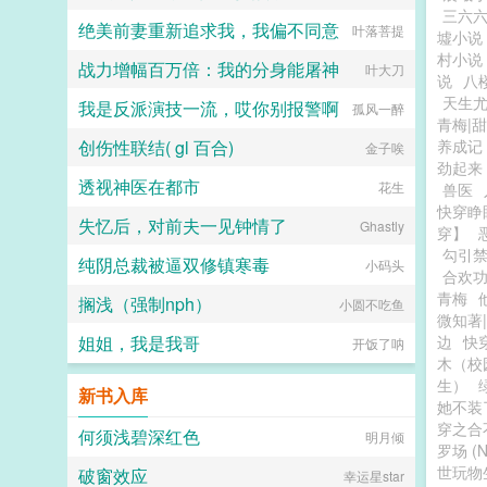
三六
绝美前妻重新追求我，我偏不同意
叶落菩提
墟小说
村小说
战力增幅百万倍：我的分身能屠神
叶大刀
说
八
天生
我是反派演技一流，哎你别报警啊
孤风一醉
青梅|
创伤性联结( gl 百合)
养成记
金子唉
劲起来
透视神医在都市
花生
兽医
快穿睁
失忆后，对前夫一见钟情了
Ghastly
穿】
勾引
纯阴总裁被逼双修镇寒毒
小码头
合欢
青梅
搁浅（强制nph）
小圆不吃鱼
微知著
姐姐，我是我哥
边
快
开饭了呐
木（校
生）
新书入库
她不装
穿之合
何须浅碧深红色
明月倾
罗场 (N
世玩物
破窗效应
幸运星star