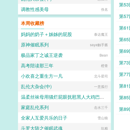
第5
调教性感美母
佚名
第5
本周收藏榜
第6
妈妈的奶子＋姊姊的屁股
泰达魔王
第6
原神催眠系列
saya触手酱
第6
极品家丁之诚王逆袭
Bean
第7
高考陪读那三年
橙青
第7
小欢喜之重生方一凡
北斗星司
第8
乱伦大杂会(中)
一意孤行
温柔丝袜母用骚烂屁眼抚慰黑人大鸡巴的淫乱群交摄影记录
第8
家庭乱伦系列
击水三千
佚名
第8
全家人互爱共乐的日子
雪山狼
斗罗大陆之催眠武魂
玖粮