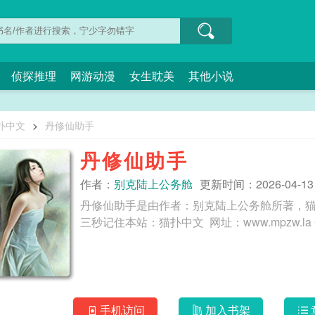
侦探推理
网游动漫
女生耽美
其他小说
扑中文
>
丹修仙助手
丹修仙助手
作者：
别克陆上公务舱
更新时间：2026-04-13 1
丹修仙助手是由作者：别克陆上公务舱所著，
手机访问
加入书架