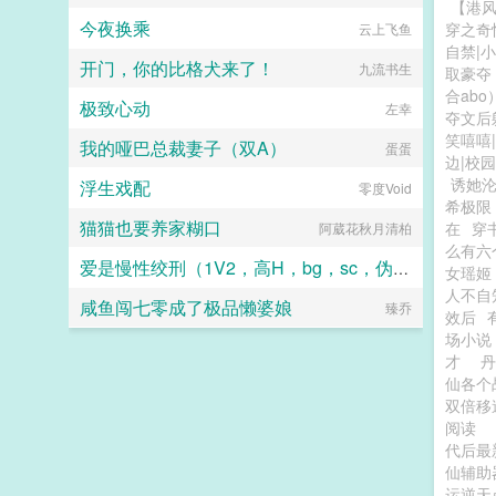
【港
今夜换乘
穿之奇
云上飞鱼
自禁|
开门，你的比格犬来了！
九流书生
取豪夺
合abo
极致心动
左幸
夺文后
笑嘻嘻
我的哑巴总裁妻子（双A）
蛋蛋
边|校园
诱她
浮生戏配
零度Void
希极限
猫猫也要养家糊口
在
穿
阿葳花秋月清柏
么有六
爱是慢性绞刑（1V2，高H，bg，sc，伪骨科）
女瑶姬
人不自
咸鱼闯七零成了极品懒婆娘
龙华
臻乔
效后
场小说
才
仙各个
双倍移
阅读
代后
仙辅助
运逆天