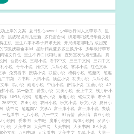
成功上岸的文案
夏日甜心sweet
少年歌行同人文李寒衣
星
里看
挑战秘境周几更新
多托雷台词
绑定哪吒我成华夏文明
得主机
重生八零不孝子归求无原
开局绑定哪吒后 成团宠
的萌狐妖妻全本txt
星际精灵蓝多多互换身体
少年歌行李寒
费阅读文件包
重生不养白眼狼动画
直男室友他老想贴贴
真
小说网
吾爱小说
三藏小说
看书中文
三三中文网
三四中文
福利小说
哥哥小说
雅尔文
瓜瓜小说
寒冰小说
红色文学
文学
免费看书
搜读小说
联盟小说
模特小说
笔趣阁
笔趣
九二书苑
四书库
六四小说
顶点小说
功夫小说
瓜瓜小说
色文学
易小说
雨雨小说
中山小说
倍福小说
宝鼎小说
42
随梦小说
第一版主
爱去小说
完美小说
爱上中文
残月轩小
书库
UPU小说网
笔趣子小说
乐趣小说
硝烟文学
君子博
263中文
农田小说
农田小说
乐文小说
乐文小说
夏日小
网
读书网
笔趣阁V
文学A
富士康小说
富士康小说
去读
一起看书
七八小说
八一中文
91言情
爱言情
青豆小说
7Z小说网
爱来阁
天书吧
魔爪小说网
阅体小说网
发发小
07小说
大美书网
大美书网
大美书网
大美书网
8P小说
掌心文学
万相书城
元宝看书
大美中文
铅笔小说
大学士