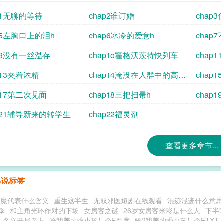
p1无聊的等待
chap2谁订婚
chap
p5左胸口上的泪h
chap6冰冷的爱意h
chap
ap9没有一丝温存
chap1o霍格沃茨特快列车
chap
p13夹着浓精
chap14淹没在人群中的高潮
chap
h
p17第二次见面
chap18三把扫帚h
chap
ap21辅导新来的转学生
chap22福灵剂
查看更多章节...
小说标签
神魔代表什么含义
重生这半生
无双邪医短剧在线观看
混迹混迹什么意
伞
和主角光环作对的下场
女房客之谜
26岁女房客米彩是什么人
下半
名义开局考上
哈我养的乖小孩是个E百度
哈?我养的乖小孩是个ETXT