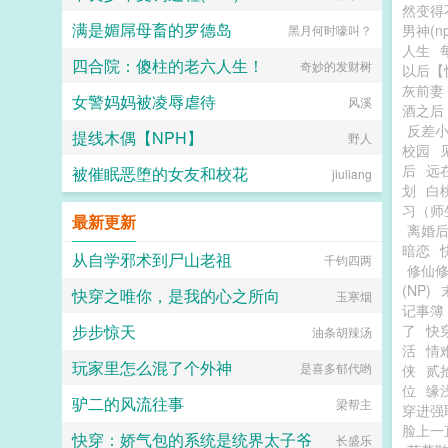
然变得
满是媚屌母畜的罗德岛
男神(np
黑月何时嚎叫？
人生
四合院：傻柱的老六人生！
奇妙的发财树
以后【
灰前妻
女警妈妈被凌辱虐待
风溪
酒之后
反差
提线木偶【NPH】
野人
校园
后
远
被催眠恶堕的女友和校花
jiuliang
划
白
习（师
最新更新
离婚
暗恋
从自学邪术到尸山老祖
千钧四两
修仙修
(NP)
快穿之唯你，是我的心之所向
玉寒烟
记事簿
步步惊天
了
快
油条胡辣汤
活
情
玩家里怎么混了个外神
是喜多郁代哟
侠
贰
位
缘
驴二的风流往事
梁帮主
穿进强
脸上一
快穿：娇气包的系统是统界太子爷
长盛乐