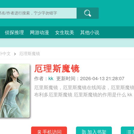
侦探推理
网游动漫
女生耽美
其他小说
扑中文
>
厄理斯魔镜
厄理斯魔镜
作者：
kk
更新时间：2026-04-13 21:28:07
厄里斯魔镜，厄里斯魔镜在线阅读，厄里斯魔镜全文免费阅读 厄里斯魔镜图片
布利多厄里斯魔镜 厄里斯魔镜的作用是什么 kk
手机访问
加入书架