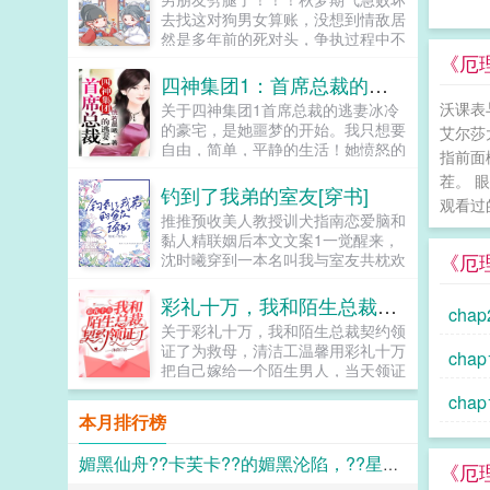
是田园牧歌。他想孩童长得健壮，他
去找这对狗男女算账，没想到情敌居
想妇人免遭凌辱，他想老人能得善
然是多年前的死对头，争执过程中不
终。他想结束这个乱世。...
慎从天台跌落。这一跌跌到了古代，
《厄理
为了完成兄长的遗愿她不得不女扮男
四神集团1：首席总裁的逃妻
装赶往封乐县赴任，成了当朝最年轻
沃课表
关于四神集团1首席总裁的逃妻冰冷
的县令...
的豪宅，是她噩梦的开始。我只想要
艾尔莎
自由，简单，平静的生活！她愤怒的
指前面
挣扎着。难道这一生，她都摆脱不掉
茬。 
吗？冷少辰，如果你死，可以换回我
钓到了我弟的室友[穿书]
观看过
的自由，那么我就让你不得好死。可
推推预收美人教授训犬指南恋爱脑和
是，誓言终究无法实现，明知这男人
黏人精联姻后本文文案1一觉醒来，
是毒，不能爱，她还是爱上了。直到
《厄
沈时曦穿到一本名叫我与室友共枕欢
他扔给她一张红的刺眼的请柬。她带
的小说中， 主角攻受是大学室
着伤痕离开，伤未抚平，却瞪着那张
友，两人一见钟情，本该是本甜宠青
彩礼十万，我和陌生总裁契约领证了
令人目眩的俊美脸庞，空气中，永远
cha
春校园文，硬是被主角受的...
少了他的味道。原本向往的自由在这
关于彩礼十万，我和陌生总裁契约领
时，却显得不那么苍白，在自己也不
证了为救母，清洁工温馨用彩礼十万
cha
知道的时候，一颗心已经随着那恶魔
把自己嫁给一个陌生男人，当天领证
一起下了地狱。★★★五年，他重生
了。他是堂堂总裁，却扮丑扮穷，骑
ch
归来，却见她右手牵着俊俏的男孩，
着一辆破自行车就来领证。都说防火
本月排行榜
左手挽着他弟弟。若若，五年的平静
防盗防闺蜜，可她天天就防他。喂！
h
生活，似乎让你忘了过去。他邪笑着
女人，吃了臭豆腐必须刷牙！喂！女
看着她。她血色尽退，紧紧地抓着儿
媚黑仙舟??卡芙卡??的媚黑沦陷，??星的媚黑恶堕??，??黑人至上??
人，马桶用了要消毒呀！有人说，总
《厄
子的手。妈咪，这个拽的二五八万的
裁大人一表人才，不近女色，是南城