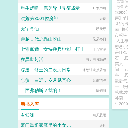
芭蕾
欲骨
重生虎啸：完美异世界征战录
叶木声息
际ab
洪荒第3001位魔神
穿】节
天祸
我的
无字寻仙
断天牙
南
快
市权斗
穿越古代之靠山吃山
杲杲冬日
人生
想念小
七零军婚：女特种兵她能一打十
千万富婆
是什么
石
在异世苟活
努力养只猫仔
英文
综漫：修士的二次元日常
间
休想逃走菠萝包
科
忘羡一曲远，岁月见真心
忘羡情深
最后怎
士，妖
：西弗勒斯？我的了！
慵懒派
总裁,
补阴
新书入库
生20
君知澜
晴天思雨
豪门重组家庭里的小女儿
途铃