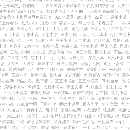
义之开局文抄公祁同伟
兰香美国篇凌薏茹最新章节更新内容介绍
无双邪
养手册恋与深空祁煜同人
带领家族走向万界的
一念魔神最新章节
一念
被夺我合体修罗铠甲免费阅读
023小说网
263中文
22看书
穿越小说
恋上你看书
七八小说
顶点小说
春夏中文
帝国小说
读者文学
一号小
爱看文学
金瓜小说
3Q中文
中文小说
可心文学
王者小说
悟空追书
阁
顶点小说
冰雪小说
泼墨中文
全本小说
山河小说
冰冰小说
神话
青豆小说
骑士小说
笔趣小说
星星小说
元宝小说
词典小说
言情小说
小说
笔趣阁
263中文
盗墓小说
免费小说
19楼小说
网阅小说
捏破
说网
三七小说网
风乐居
恋上你看书网
风云小说
极品中文
车臣小说
博客
二五零书苑
笔下中文
九曲小说
香玲小说
深度文学
乐文小说
小说
大文学
大语文
琪琪中文
日通小说网
无线小说网
速度小说网
读笔
技术阅读
少年文学
19楼小说
香书文学
零零电子书
书画村
一
小说网
天翼中文
悠悠小说
我去读
笔趣阁IO
笔趣阁W
搜读小说
葫
发小说网
纳兰小说
陛下看书
五五小说都
五五小说网
BL鲤鱼乡
老花
说
晨曦小说网
BL鲤鱼
天籁小说网
骑士文学
BL鲤鱼乡
七毛中文
B
士
三六六小说网
未来小说网
一夜书库
麒麟中文网
妙书阁
九九小说
圣墟小说
泉州小说网
放松文学
放松中文
最新小说
笔趣阁小说
你好
乡村小说
八戒文学网
子叶小说
吞噬小说网
顶点文学
华盟文章
大众
小说
八楼文学
青青中文
看书站
晨曦小说网
小说酒吧
牧龙师
笔趣
v1
天生尤物【快穿】
女配她只想上床(快穿)
优质rou棒攻略系统
暗恋
火煨青梅|甜宠
爱意收集攻略
情深如兽
精养贵妇|乱
一妾皆夫（np）
魅魔养成记
碎玉成欢
喷泉|高NP
娇柔多汁|1vv1
盲冬（NP，替身上