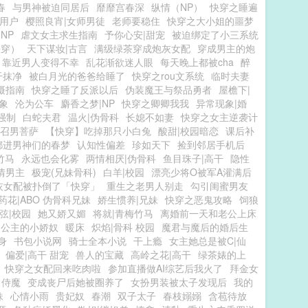
春
与男神被迫同居后
靡靡宫春深
纵情（NP）
快穿之睡遍
用户
樱照良宵|女师男徒
老师要稳住
快穿之大小姐的噩梦
NP
虐文女主求生指南
予你心安|甜宠
被迫绑定了小三系统
快穿）
天下谋妆|古言
满级绿茶穿成炮灰女配
穿成男主的炮
靠近男人变得不幸
乱花渐欲迷人眼
每天晚上都被cha
醉
干抹净
被白月光的爸爸给睡了
快穿之rou文系统
临时夫妻
摄指南
快穿之睡了反派以后
伪装魔王与祭品勇者
屋檐下|
象
沦为公车
麝香之梦|NP
快穿之卿卿我我
异常现象|婚
强制
白蛇夫君
温火|伪骨科
长媳不如妻
快穿之女主逆袭计
召男菩萨
【快穿】吃掉那只小白兔
酸甜|校园暗恋
课后补
都进男神们的春梦
认知性偏差
珍如天下
捡到邻居手机后
竹马
永远也会化雾
两情相厌|伪骨科
鱼目珠子|高干
隐性
情男主
极宠(兄妹骨科)
白羊|校园
漂亮少将O被军A灌满后
灰女配被扑倒了「快穿」
重生之老男人别走
勾引闺蜜男友
药花|ABO 伪骨科兄妹
娇生惯养|兄妹
快穿之恶鬼攻略
饲狼
弦|校园
她又娇又媚
将就|青梅竹马
离婚前一天和老公上床
公主的小娇奴
暖床
炽焰|骨科 校园
魔君与魔后的婚后生
身
书包小说网
骑士全本小说
干上瘾
女主她总是被C|仙
偏爱|高干 甜宠
兽人的宝藏
高岭之花|高干
绿茶婊的上
快穿之女配回来吃肉啦
参加直播做AI综艺后我火了
拜金女
】侍魔
变成丧尸后她被圈养了
女扮男装被太子发现后
我的
妹
心情小雨
贵妃奴
春潮
双子太子
春枝嫋嫋
含苞待放