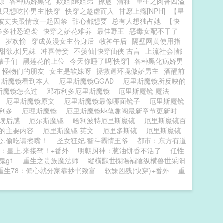
源
各种病娇黑化
欺姐|继姐弟
撩愈
清釉
重生之肉香四溢
狐只想吃掉男主|快穿
快穿之趁虚而入
甘愿上瘾[NPH]
【星
被丈夫跟情敌一起囚禁
甜心都想要
总有人想独占她
【快
多多社恐逆袭
快穿之娇花难养
最佳野王
恶毒女配不干了
路
岁欢愉
穿成黄漫女主替身后
牧神午后
隔壁网黄使用指
甜欲水|兄妹
冲喜侍妾
不羡仙|快穿仙侠 古言
上流社会|都
婊子们
黑莲花的上位
今天你睡了吗[快穿]
各种黑化病娇男
怪物们的朋友
女主是软妹呀
拯救退环境傲娇男主
酒醒前
里斯魔镜看到本人
厄里斯魔镜GGAD
厄里斯魔镜所反映的
斯魔镜怎么过
邓布利多厄里斯魔镜
厄里斯魔镜 魔法
照
厄里斯魔镜原文
厄里斯魔镜最像哪面镜子
厄里斯魔镜
布利多
厄理斯魔镜
厄里斯魔镜kk笔趣阁最新章节更新时
镜读后感
厄尔斯魔镜
哈利波特厄里斯魔镜
厄里斯魔镜百
镜的主要内容
厄里斯魔镜 英文
厄里多斯镜
厄里斯魔镜
公,偷吃请擦嘴！
圣女狂妃,智斗霸情王爷
都市：东方有道
：皇上,来接驾！+番外
明朝厨神：葱油饼香不活了
任性
鬼g1
重生之贵族魔法师
縱橫獸世採陽補陰纵横兽世采阳
重生78：偏心就分家靠抄书致富
软妹凶残(快穿)+番外
重