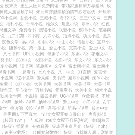
医 夜末央
重生大医师免费阅读
带领家族称霸万界秦风
玫
神魔人族登顶了吗
朱元璋穿越崇祯的情节跌宕起伏
开局帝
00小说网
吾爱小说
三藏小说
看书中文
三三中文网
三四
说
福利小说
哥哥小说
雅尔文
瓜瓜小说
寒冰小说
红色
玛雅文学
免费看书
搜读小说
联盟小说
模特小说
笔趣阁
小说
九二书苑
四书库
六四小说
顶点小说
功夫小说
瓜瓜
夜色文学
易小说
雨雨小说
中山小说
倍福小说
宝鼎小
小说
随梦小说
第一版主
爱去小说
完美小说
爱上中文
残
八七书库
UPU小说网
笔趣子小说
乐趣小说
硝烟文学
努努书坊
263中文
农田小说
农田小说
乐文小说
乐文小说
广东小说网
读书网
笔趣阁V
文学A
富士康小说
富士康小
起看书网
一起看书
七八小说
八一中文
91言情
爱言情
芦小说网
7Z小说网
爱来阁
天书吧
魔爪小说网
阅体小说
生看书
007小说
大美书网
大美书网
大美书网
大美书网
L鲤鱼王
掌心文学
万相书城
元宝看书
大美中文
铅笔小说
耽美文学网
小说铺
四四书库
UC小说网
欣欣看书
圣墟
小说网
纳兰小说网
纳兰小说网
爱上中文
小子小说
布丁
文学
搜读阁
OK小说网
月亮小说
新书小说网
传奇中文
读
你男朋友下面真大
当H文女配开始自暴自弃
房客|糙汉
［校园 1vv1］
与狐说
rou文女配不容易[快穿]
幸瘾|校园
（快穿）插足者
有效真香
穿成男主白月光（快穿，nph）
位，追妻火葬场）
传闻她鲜嫩多汁|快穿
当我嫁人后，剧情突