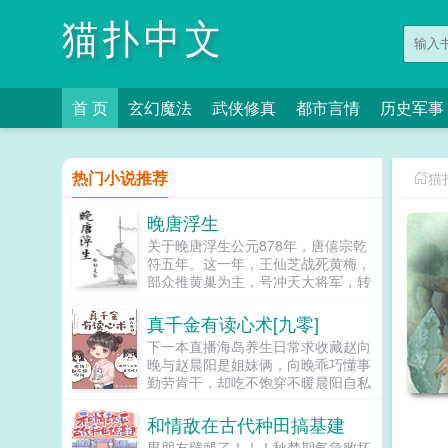
猫扑中文
首 页
玄幻魔法
武侠修真
都市言情
历史军事
热门小说推荐
猫
晚唐浮生
关于晚唐浮生公元878年，唐僖宗乾
符五年。这一年，王仙芝战死黄梅，
部众推黄巢为主，号冲天大将军，转
战南方。这一年，李克用杀大同军使
段文楚，父子二人发动叛乱，沙陀兵
真千金有读心术[九零]
马抄掠河东。这一年，江南盗贼蜂
下一本直播海岛养生日常求收藏赵向
起，连陷州郡。这一年，河南连岁旱
晚与赵晨阳是姐妹俩，向晚乖巧懂事
蝗，军士作乱。这一年，僖宗斗鸡击
勤劳肯干，却吃不饱穿不暖晨阳自私
球，不理朝政。这一年，大唐风雨飘
小气好吃懒做，却得到父母偏爱。村
摇。这一年，后世穿越而来的邵树德
里人都摇头造孽哦，这么偏心！意外
和情敌在古代种田搞基建
有自己的理想。他想登高望远，看到
被雷劈，赵向晚有了读心...
的是万家灯火他想游览山河，看到的
男朋友劈腿了！！！秋梦期气急败坏