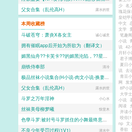
少
名
父女合集（乱伦高H）
水木生溪
露水的世
瑰花保
皇铠甲
本周收藏榜
中文
文学
斗破苍穹：萧炎X各女主
笔趣
诚心诚意
小说
拥有催眠app后开始为所欲为（翻译文）
说
42
月轩小
媚黑仙舟??卡芙卡??的媚黑沦陷，??星的媚黑恶堕??，??黑人至上??
白门楼汉化集团
君子
夏日
崩铁侍奉部
露露
清冷
说
去
青豆
极品丝袜小说集合(H小说-肉文小说-换妻-妈妈-母子)
网
发
父女合集（乱伦高H）
8P小
海岸线文学
露水的世
大学
斗罗之万年淫神
小心水
小说
阅读
丝袜美母柳梦曦
惊堂木
并读
咬你|1
色孽斗罗:被封号斗罗抓住的小舞最终意识重组成了玩偶
np
文
香欲
不良少年受罚过程(1V1)
lgcloveself
潜水中