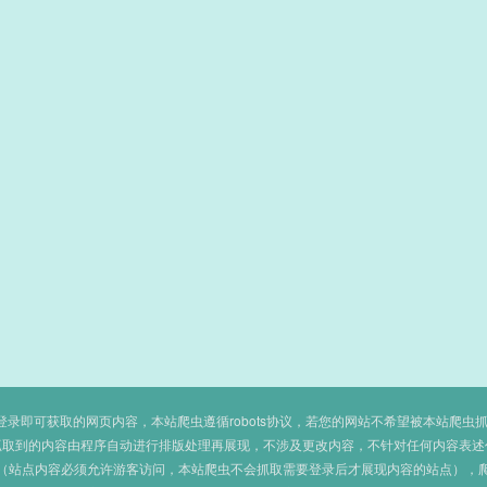
即可获取的网页内容，本站爬虫遵循robots协议，若您的网站不希望被本站爬虫抓取，可
抓取到的内容由程序自动进行排版处理再展现，不涉及更改内容，不针对任何内容表述
（站点内容必须允许游客访问，本站爬虫不会抓取需要登录后才展现内容的站点），