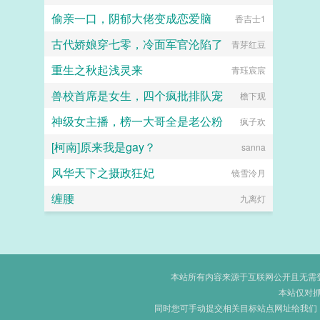
偷亲一口，阴郁大佬变成恋爱脑
香吉士1
古代娇娘穿七零，冷面军官沦陷了
青芽红豆
重生之秋起浅灵来
青珏宸宸
兽校首席是女生，四个疯批排队宠
檐下观
神级女主播，榜一大哥全是老公粉
疯子欢
[柯南]原来我是gay？
sanna
风华天下之摄政狂妃
镜雪泠月
缠腰
九离灯
本站所有内容来源于互联网公开且无需登录
本站仅对
同时您可手动提交相关目标站点网址给我们