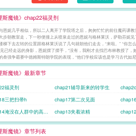
斯魔镜》chap22福灵剂
与恩妮几乎相似，所以二人离开了学院塔之后，匆匆忙忙的前往魔药课教
大步朝教室走，下一秒便撞上从喷泉走过的恩妮与格林莱沃，萨勒芬妮见了
楼梯下去左转的位置跟格林莱沃说了几句就朝他们走去，“来啦。” “你怎
眼见已经走远的身影，恩妮摆了摆手，“没有，我刚才去找巴布林教授了，
的叁强争霸赛中德姆斯特朗学院的表现，“他们学校应该也是学习古代如尼文
理斯魔镜》最新章节
p22福灵剂
chap21辅导新来的转学生
chap
p18三把扫帚h
chap17第二次见面
chap
ap14淹没在人群中的高潮
chap13夹着浓精
chap
理斯魔镜》章节列表