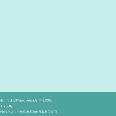
通过屏蔽novelspider字段实现。
任何立场。
爬虫程序会依据负载状态自动爬取相关页面。