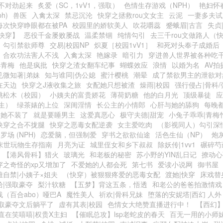
不对劲起来
炙爱（SC，1vV1，强取）
色情生存游戏（NPH）
艳妇怀
h)
兽医
入禽太深
禁忌沉沦
快穿之拯救rou文女主
云泥
一妻多夫试
每次快穿睁眼都在被PA
校园里的娇软美人
吹花嚼蕊
蹙蛾眉|古言
失贞|
快穿】
恶役千金屡败屡战
温柔禁锢
纯情勾引
去三千rou文做路人（
勾引禁欲师尊
交易|校园NP
炽夏［校园1vV1］
和死对头奉子成婚后
合欢功法害人不浅
入禽太深
艳嫁录
暗引力
穿进兽人世界被各种吃
小青梅
他是疯批
快穿之渣女翻车纪事
蝴蝶效应
浪情
以婚为名
AV拍
见微知著|弟妹
知与谁同|伪公媳
蜜汁樱桃
潮晕
成了禁欲男主的泄欲对
在天边
快穿之J液收集之旅
女配她只想被渣
燥雨|校园
强行侵占|骨科/
桃松木（校园）
小姨夫的富贵娇花
薄荷奶糖
他的白月光
顶级暴徒
应
生）
绿茶婊的上位
深闺淫情
长公主的小情郎
心肝与她的舔狗
每晚
后她不装了
就是要睡男主
这爱真恶心
极守夫德|甜宠
小兔子乖乖|青梅
快穿之合不拢腿
快穿之恶毒女配逆袭
女主爱吃肉
（影视同人）勾引深
罗场 (NPH)
恋爱脑，但强制爱
穿书之欲欲仙途
活色生仙（NP）
炮
末世玩物生存指南
月亮为证
城里侄女和乡下叔叔
除妖传|1vv1
碾碎芍
【港风骨科】猎火
玻璃光
和老板的秘密
苏小野的YIN乱日记
撩动心
穿之奇怪的xp又增加了
不爱她的人都会死
第七书
爱读小说网
御书屋
难自禁|小姨子×姐夫
（快穿）被狠狠疼爱的恶毒女配
渡她|快穿
床戏替
拾|强取豪夺
梨汁软糖
【五梦】背这五条，悟透
和老公的爸爸拍激情戏
浅（百合abo）哑巴A
魔性美人
祈欢|骨科兄妹
堕落的安妮塔|西幻 人外
取豪夺文后躺平了
虚有其表|校园
色情女大绝赞直播进行中！
【西幻
直在笑嘻嘻|权贵X主妇
【催眠总攻】lsp老蛇皮的春天
百无一用的小师