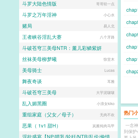
斗罗大陆色情版
男人是谁？儿子酷酷的问。妈咪？他
哥哥轻一点
露露
所有女人的梦中情人。而她说，他粗
嘲讽的挑眉，五年没有他，她倒是过
cha
狂丑陋，又穷又闷骚直到真相大白
斗罗之万年淫神
得很好，连儿子都有了。爹地，我要
小心水
天，温馨，你家老公的胡子飞了！
吃儿子不知道什么时候，已经爬上她
天，温馨，你家老公脸上的刀疤移位
cha
赌局
身边男人的身上。...
易人北
了！天，温馨你家老公开的竟然是迈
巴赫！天，你家老公不是助理，他才
ch
王者峡谷淫乱大赛
八个牙路
是总裁！温馨看着人群中簇拥的俊美
男人，攥紧拳头...
cha
斗破苍穹三美母NTR：薰儿彩鳞紫妍
丝袜美母柳梦曦
cha
大芋泥啵啵
惊堂木
美母骑士
Lucas
ch
舞夜奇谈
耳雅
斗破苍穹三美母
大芋泥啵啵
乱入媚黑圈
小浪女kiko
热门
重组家庭（父女／母子）
无肉不欢
恶果（ 1v1 甜H）
一念
岚酱炖肉马甲
到保护
淫欲盛宴【NP/喷乳/轮奸/NTR/乱伦/偷情/换妻/迷奸】
要上吊