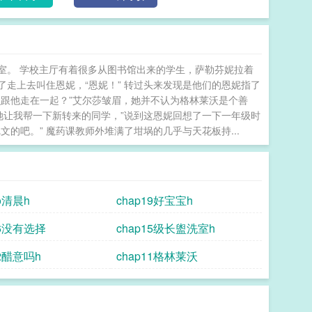
室。 学校主厅有着很多从图书馆出来的学生，萨勒芬妮拉着
走上去叫住恩妮，“恩妮！” 转过头来发现是他们的恩妮指了
么跟他走在一起？”艾尔莎皱眉，她并不认为格林莱沃是个善
她让我帮一下新转来的同学，”说到这恩妮回想了一下一年级时
的吧。” 魔药课教师外堆满了坩埚的几乎与天花板持...
2o清晨h
chap19好宝宝h
16没有选择
chap15级长盥洗室h
12醋意吗h
chap11格林莱沃