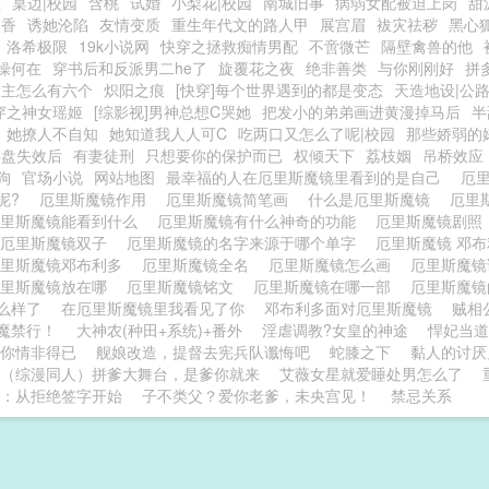
鞋
桌边|校园
含桃
试婚
小梨花|校园
南城旧事
病弱女配被迫上岗
甜
天香
诱她沦陷
友情变质
重生年代文的路人甲
展宫眉
袚灾祛秽
黑心
o】洛希极限
19k小说网
快穿之拯救痴情男配
不啻微芒
隔壁禽兽的他
操何在
穿书后和反派男二he了
旋覆花之夜
绝非善类
与你刚刚好
拼
男主怎么有六个
炽阳之痕
[快穿]每个世界遇到的都是变态
天造地设|公
穿之神女瑶姬
[综影视]男神总想C哭她
把发小的弟弟画进黄漫掉马后
半
她撩人不自知
她知道我人人可C
吃两口又怎么了呢|校园
那些娇弱的
存盘失效后
有妻徒刑
只想要你的保护而已
权倾天下
荔枝姻
吊桥效应
狗
官场小说
网站地图
最幸福的人在厄里斯魔镜里看到的是自己
厄
呢?
厄里斯魔镜作用
厄里斯魔镜简笔画
什么是厄里斯魔镜
厄里
厄里斯魔镜能看到什么
厄里斯魔镜有什么神奇的功能
厄里斯魔镜剧
厄里斯魔镜双子
厄里斯魔镜的名字来源于哪个单字
厄里斯魔镜 邓
厄里斯魔镜邓布利多
厄里斯魔镜全名
厄里斯魔镜怎么画
厄里斯魔
厄里斯魔镜放在哪
厄里斯魔镜铭文
厄里斯魔镜在哪一部
厄里斯魔
么样了
在厄里斯魔镜里我看见了你
邓布利多面对厄里斯魔镜
贼相
魔禁行！
大神农(种田+系统)+番外
淫虐调教?女皇的神途
悍妃当道
爱你情非得已
舰娘改造，提督去宪兵队谶悔吧
蛇膝之下
黏人的讨厌
（综漫同人）拼爹大舞台，是爹你就来
艾薇女星就爱睡处男怎么了
00：从拒绝签字开始
子不类父？爱你老爹，未央宫见！
禁忌关系