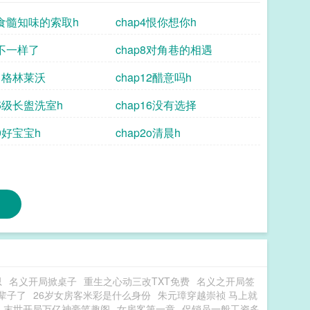
3食髓知味的索取h
chap4恨你想你h
7不一样了
chap8对角巷的相遇
11格林莱沃
chap12醋意吗h
15级长盥洗室h
chap16没有选择
19好宝宝h
chap2o清晨h
思
名义开局掀桌子
重生之心动三改TXT免费
名义之开局签
辈子了
26岁女房客米彩是什么身份
朱元璋穿越崇祯 马上就
末世开局万亿神豪笔趣阁
女房客第一章
促销员一般工资多