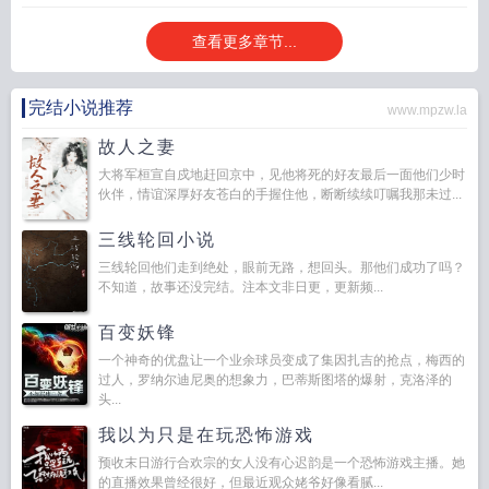
查看更多章节...
完结小说推荐
www.mpzw.la
故人之妻
大将军桓宣自戍地赶回京中，见他将死的好友最后一面他们少时
伙伴，情谊深厚好友苍白的手握住他，断断续续叮嘱我那未过...
三线轮回小说
三线轮回他们走到绝处，眼前无路，想回头。那他们成功了吗？
不知道，故事还没完结。注本文非日更，更新频...
百变妖锋
一个神奇的优盘让一个业余球员变成了集因扎吉的抢点，梅西的
过人，罗纳尔迪尼奥的想象力，巴蒂斯图塔的爆射，克洛泽的
头...
我以为只是在玩恐怖游戏
预收末日游行合欢宗的女人没有心迟韵是一个恐怖游戏主播。她
的直播效果曾经很好，但最近观众姥爷好像看腻...