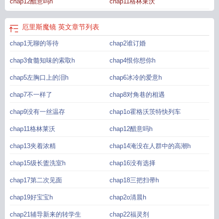
chap12醋意吗h
chap11格林莱沃
厄里斯魔镜 英文
章节列表
chap1无聊的等待
chap2谁订婚
chap3食髓知味的索取h
chap4恨你想你h
chap5左胸口上的泪h
chap6冰冷的爱意h
chap7不一样了
chap8对角巷的相遇
chap9没有一丝温存
chap1o霍格沃茨特快列车
chap11格林莱沃
chap12醋意吗h
chap13夹着浓精
chap14淹没在人群中的高潮h
chap15级长盥洗室h
chap16没有选择
chap17第二次见面
chap18三把扫帚h
chap19好宝宝h
chap2o清晨h
chap21辅导新来的转学生
chap22福灵剂