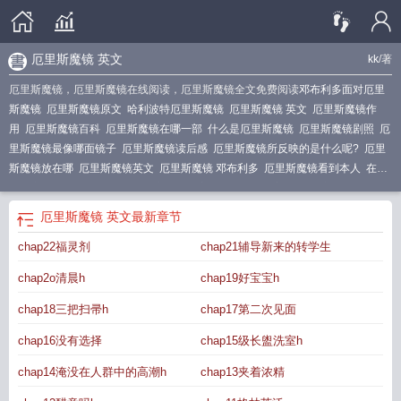
厄里斯魔镜 英文
kk
/著
厄里斯魔镜，厄里斯魔镜在线阅读，厄里斯魔镜全文免费阅读
邓布利多面对厄里
斯魔镜
厄里斯魔镜原文
哈利波特厄里斯魔镜
厄里斯魔镜 英文
厄里斯魔镜作
用
厄里斯魔镜百科
厄里斯魔镜在哪一部
什么是厄里斯魔镜
厄里斯魔镜剧照
厄
里斯魔镜最像哪面镜子
厄里斯魔镜读后感
厄里斯魔镜所反映的是什么呢?
厄里
斯魔镜放在哪
厄里斯魔镜英文
厄里斯魔镜 邓布利多
厄里斯魔镜看到本人
在厄
里斯魔镜里我看见了你
厄里斯魔镜的名字来源于哪个单字
厄里斯魔镜能看到什
么
厄里斯魔镜的主要内容
厄里斯魔镜有什么神奇的功能
厄里斯魔镜双子
厄尔
厄里斯魔镜 英文
最新章节
斯魔镜
厄里斯魔镜怎么读
厄里斯魔镜怎么过
厄里斯魔镜怎么画
厄里斯魔镜
chap22福灵剂
chap21辅导新来的转学生
GGAD
厄理斯魔镜
最幸福的人在厄里斯魔镜里看到的是自己
厄里斯魔镜铭
文
厄里斯魔镜 魔法石
厄里多斯镜
厄里斯魔镜简笔画
厄里斯魔镜kk笔趣阁最新
chap2o清晨h
chap19好宝宝h
章节更新时间
邓布利多厄里斯魔镜
厄里斯魔镜全名
厄里斯魔镜最后怎么样了
chap18三把扫帚h
chap17第二次见面
chap16没有选择
chap15级长盥洗室h
chap14淹没在人群中的高潮h
chap13夹着浓精