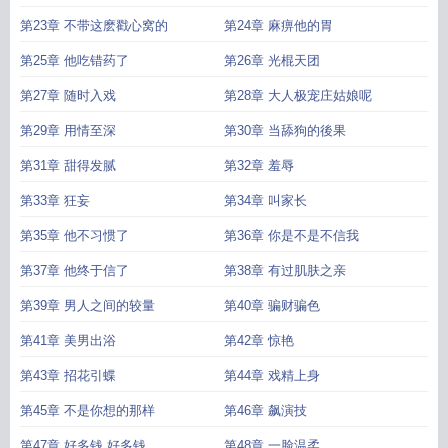
第23章 不带这麽戳心窝的
第24章 麻痹他的胃
第25章 他吃错药了
第26章 光棍天团
第27章 随时入戏
第28章 大人极宠庄姑娘呢
第29章 用情至深
第30章 当舔狗的後果
第31章 甜得发腻
第32章 羞辱
第33章 狂妄
第34章 叫家长
第35章 他不习惯了
第36章 你是不是不信我
第37章 他终于信了
第38章 有过肌肤之亲
第39章 男人之间的较量
第40章 骗财骗色
第41章 美男出浴
第42章 惊艳
第43章 招花引蝶
第44章 戏精上身
第45章 不是你想的那样
第46章 飙演技
第47章 好多钱 好多钱
第48章 一脸温柔