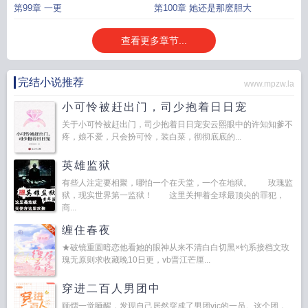
第99章 一更
第100章 她还是那麽胆大
查看更多章节...
完结小说推荐
www.mpzw.la
小可怜被赶出门，司少抱着日日宠
关于小可怜被赶出门，司少抱着日日宠安云熙眼中的许知知爹不
疼，娘不爱，只会扮可怜，装白菜，彻彻底底的...
英雄监狱
有些人注定要相聚，哪怕一个在天堂，一个在地狱。 玫瑰监
狱，现实世界第一监狱！ 这里关押着全球最顶尖的罪犯，
商...
缠住春夜
★破镜重圆暗恋他看她的眼神从来不清白白切黑×钓系接档文玫
瑰无原则求收藏晚10日更，vb晋江芒厘...
穿进二百人男团中
顾熠一觉睡醒，发现自己居然穿成了男团vic的一员。这个团，