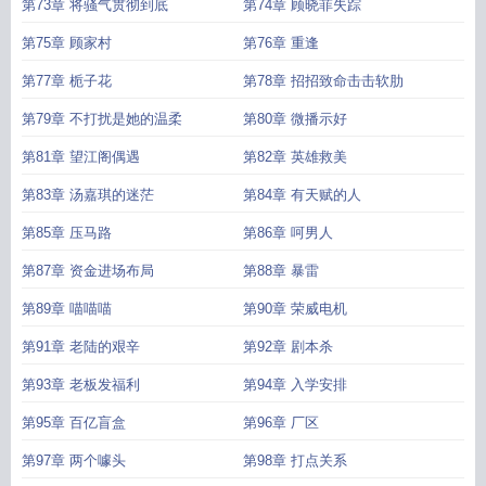
第73章 将骚气贯彻到底
第74章 顾晓菲失踪
第75章 顾家村
第76章 重逢
第77章 栀子花
第78章 招招致命击击软肋
第79章 不打扰是她的温柔
第80章 微播示好
第81章 望江阁偶遇
第82章 英雄救美
第83章 汤嘉琪的迷茫
第84章 有天赋的人
第85章 压马路
第86章 呵男人
第87章 资金进场布局
第88章 暴雷
第89章 喵喵喵
第90章 荣威电机
第91章 老陆的艰辛
第92章 剧本杀
第93章 老板发福利
第94章 入学安排
第95章 百亿盲盒
第96章 厂区
第97章 两个噱头
第98章 打点关系