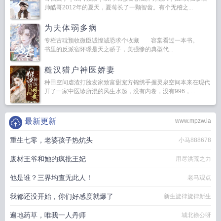
帅酷哥2012年的夏天，夏莓长了一颗智齿。有个无稽之...
为夫体弱多病
专栏古耽预收微臣诚惶诚恐求个收藏 容棠看过一本书。
书里的反派宿怀璟是天之骄子，美强惨的典型代...
糙汉猎户神医娇妻
种田空间虐渣打脸发家致富甜宠方锦绣手握灵泉空间本来在现代
开了一家中医诊所混的风生水起，没有内卷，没有996，...
最新更新
www.mpzw.la
重生七零，老婆孩子热炕头
小马888678
废材王爷和她的疯批王妃
用尽洪荒之力
他是谁？三界均查无此人！
老马观点
我都还没开始，你们好感度就爆了
新生旋律旋律新生
遍地药草，唯我一人丹师
城北徐公呀