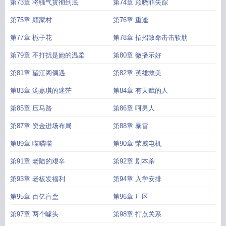
第73章 将骚气贯彻到底
第74章 顾晓菲失踪
第75章 顾家村
第76章 重逢
第77章 栀子花
第78章 招招致命击击软肋
第79章 不打扰是她的温柔
第80章 微播示好
第81章 望江阁偶遇
第82章 英雄救美
第83章 汤嘉琪的迷茫
第84章 有天赋的人
第85章 压马路
第86章 呵男人
第87章 资金进场布局
第88章 暴雷
第89章 喵喵喵
第90章 荣威电机
第91章 老陆的艰辛
第92章 剧本杀
第93章 老板发福利
第94章 入学安排
第95章 百亿盲盒
第96章 厂区
第97章 两个噱头
第98章 打点关系