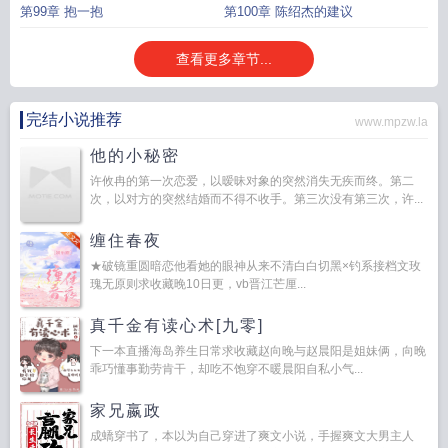
第99章 抱一抱
第100章 陈绍杰的建议
查看更多章节...
完结小说推荐
www.mpzw.la
他的小秘密
许攸冉的第一次恋爱，以暧昧对象的突然消失无疾而终。第二
次，以对方的突然结婚而不得不收手。第三次没有第三次，许...
缠住春夜
★破镜重圆暗恋他看她的眼神从来不清白白切黑×钓系接档文玫
瑰无原则求收藏晚10日更，vb晋江芒厘...
真千金有读心术[九零]
下一本直播海岛养生日常求收藏赵向晚与赵晨阳是姐妹俩，向晚
乖巧懂事勤劳肯干，却吃不饱穿不暖晨阳自私小气...
家兄嬴政
成蟜穿书了，本以为自己穿进了爽文小说，手握爽文大男主人