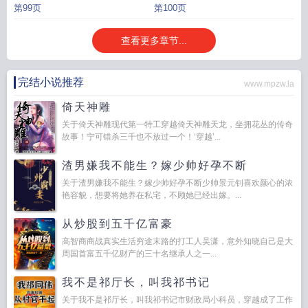
第99页
第100页
查看更多章节...
完结小说推荐
www.mpzw.la
倚天神雕
关于倚天神雕现代第一特工穿越倚天神雕天龙，坐拥花丛的传奇
故事！宁可错杀三千也不放过一个！‘穿越’...
渣男嫌我不能生？嫁少帅好孕不断
关于渣男嫌我不能生？嫁少帅好孕不断少帅景元钊喜欢颜心的浓
艳容貌，想要将她养在私宅，不顾她已经出嫁。...
从炒股到五千亿富豪
高智商商战真实生活穷途末路的打工人吴潇，意外知晓自己是大
周国首富五千亿财产的三十名继承人之一...
我不是祁厅长，叫我祁书记
关于我不是祁厅长，叫我祁书记市财政局小科员，穿越成了工作