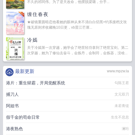
不久的祁同伟。为了逆天改命，他摆脱梁璐，分手...
缠住春夜
★破镜重圆暗恋他看她的眼神从来不清白白切黑×钓系接档文玫
瑰无原则求收藏晚10日更，vb晋江芒厘...
冷嫣
关于冷嫣第一次穿越，她学会了绝世轻功拿到了绝世宝剑。第二
次穿越，她为了修仙去奋斗，会炼丹，会制符，会炼器，没啥...
最新更新
www.mpzw.la
港片：重生狱霸，开局觉醒系统
勾陈王君
捕刀人
文元双刃
阿姐书
未若青缇
假千金的苟命日常
生生不息息
港夜熟色
澜珩