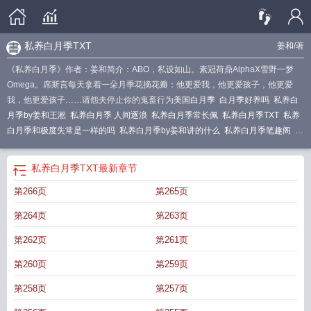
私养白月季TXT
姜和
/著
《私养白月季》作者：姜和简介：ABO，私设如山。素冠荷鼎AlphaX雪野一梦
Omega。席斯言每天拿着一朵月季花摘花瓣：他更爱我，他更爱孩子，他更爱
我，他更爱孩子……请怨夫停止你的鬼畜行为
美国白月季
白月季好养吗
私养白
月季by姜和王淞
私养白月季 人间逐浪
私养白月季常长佩
私养白月季TXT
私养
白月季和极度失常是一样的吗
私养白月季by姜和讲的什么
私养白月季笔趣阁
私
养白月季长佩
私养白月季全文免费
私养白月季by姜和TXT
私养白月季by人间逐
浪
白月季寓意是什么意思
私养白月季by姜和番外全
私养白月季晋江
好养的白
私养白月季TXT
最新章节
色月季
白月季可以在室内养吗
私养白月季免费阅读
私养白月季免费
私养白月
第266页
第265页
季和极度失常
私养白月季讲的什么剧透
私养白月季by姜和免费
私养白月季
by
白月季百科
私养白月季全文阅读
白月季怎么养
白月季的功效与作用点
私养
第264页
第263页
白月季全文免费阅读
私养白月季番外
私养白月季by姜和好看吗
私养白月季姜和
TXT
私养白月季副cp
私养白月季by姜和
私养白月季by百度
私养白月季讲了什
第262页
第261页
么
第260页
第259页
第258页
第257页