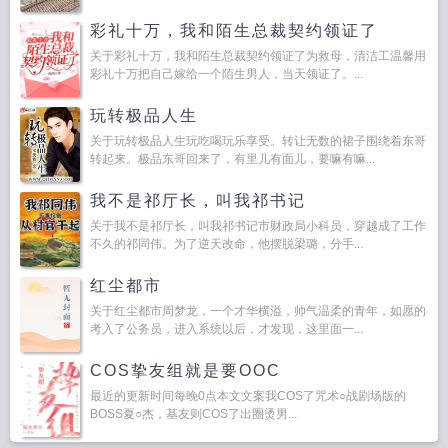
彩礼十万，我和陌生总裁契约领证了
关于彩礼十万，我和陌生总裁契约领证了为救母，清洁工温馨用
彩礼十万把自己嫁给一个陌生男人，当天领证了。...
玩转极品人生
关于玩转极品人生玩吃喝玩乐享受。转让无数的裙子围绕着东哥
转起来。极品东哥回来了，有里儿有面儿，要嘛有嘛...
我不是祁厅长，叫我祁书记
关于我不是祁厅长，叫我祁书记市财政局小科员，穿越成了工作
不久的祁同伟。为了逆天改命，他摆脱梁璐，分手...
红尘都市
关于红尘都市周梦龙，一个才华横溢，帅气温柔的青年，如愿的
考入了公务员，进入系统以后，才发现，这里面一...
COS挚友组就是要OOC
最近的更新时间每晚0点本文文案我COS了咒术○战剧场版的
BOSS夏○杰，基友则COS了出圈烫男...