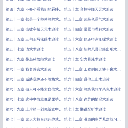
第四十九章 不要小看我们的羁绊啊
第五十章 音柱宇髄天元求追读
求追读
第五十一章 都是一个师傅教的求追
第五十二章 武装色霸气求追读
读
第五十三章 击败宇髄天元求追读
第五十四章 暴露与理解求追读
第五十五章 三勾玉写轮眼求追读
第五十六章 他还得谢咱呢求追读
第五十七章 请求求追读
第五十八章 新的风暴已经出现求追
读
第五十九章 桑岛慈悟郎求追读
第六十章 实力暴涨求追读
第六十一章 我妻善逸求追读
第六十二章 工资到位无惨干废求追
读
第六十三章 威胁我你还不够格求追
第六十四章 赚他上山求追读
读
第六十五章 做人可不能太自信求追
第六十六章 教练我想学杀鬼求追读
读
第六十七章 这种事情就像是尿裤子
第六十八章 诡异的情况求追读
求追读
第六十九章 上岸第一剑先斩意中人
第七十章 懒说配听求追读
求追读
第七十一章 鬼灭大舞台想死你就来
第七十二章 没逝的多弄几次就习惯