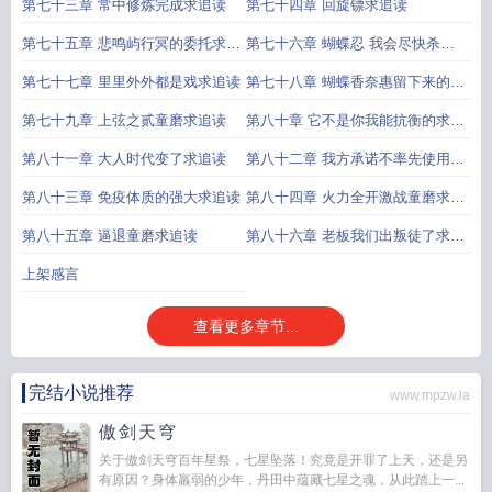
求追读
了求追读
第七十三章 常中修炼完成求追读
第七十四章 回旋镖求追读
第七十五章 悲鸣屿行冥的委托求追
第七十六章 蝴蝶忍 我会尽快杀了
读
她求追读
第七十七章 里里外外都是戏求追读
第七十八章 蝴蝶香奈惠留下来的任
务加更求追读
第七十九章 上弦之贰童磨求追读
第八十章 它不是你我能抗衡的求追
读
第八十一章 大人时代变了求追读
第八十二章 我方承诺不率先使用科
技求追读
第八十三章 免疫体质的强大求追读
第八十四章 火力全开激战童磨求追
读
第八十五章 逼退童磨求追读
第八十六章 老板我们出叛徒了求追
读
上架感言
查看更多章节...
完结小说推荐
www.mpzw.la
傲剑天穹
关于傲剑天穹百年星祭，七星坠落！究竟是开罪了上天，还是另
有原因？身体羸弱的少年，丹田中蕴藏七星之魂，从此踏上一...