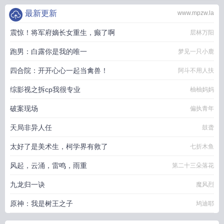
最新更新
www.mpzw.la
震惊！将军府嫡长女重生，癫了啊
层林万阳
跑男：白露你是我的唯一
梦见一只小鹿
四合院：开开心心一起当禽兽！
阿斗不用人扶
综影视之拆cp我很专业
柚柚妈妈
破案现场
偏执青年
天局非异人任
鼓聋
太好了是美术生，柯学界有救了
七折木鱼
风起，云涌，雷鸣，雨重
第二十三朵落花
九龙归一诀
魔风烈
原神：我是树王之子
鸠迪耶