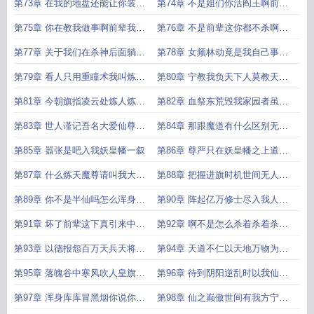
杀定
绝人
第73章 在我的地盘还能让你装逼
第74章 不是姐们你活阎王啊前辈
我能
跟
第75章 你在教我做事啊前辈我现
第76章 不是前辈这你都不杀啊别
在冷
吵
第77章 关于我们在杀神后面躺赢
第78章 女频林动竟是我自己事了
的事清
拂衣去
第79章 看人只用重瞳术我叫炼天
第80章 宁教我负天下人莫教天下
你记住
人负我
第81章 今朝旗指凌云处炼人炼魂
第82章 血祭东荒毁我家园者虽远
还炼天
必诛
第83章 世人谨记吾名大爱仙尊只
第84章 那跟魔道有什么区别无需
愿我
仰视我
第85章 嚣张是吧入我妖皇幡一叙
第86章 尊严只在妖皇幡之上道理
只在我
第87章 什么炼天魔尊请叫我大爱
第88章 把握进旗时机世间无人不
仙尊
可杀
第89章 你不是半仙吗怎么浑身库
第90章 阵起亿万修士尽入我人皇
库冒黑
旗
第91章 坏了前辈这下真引来中州
第92章 啊不是怎么杀着杀着杀出
追杀
天劫
第93章 以德报怨百万天兵天将好
第94章 天道不仁以天地万物为刍
好好
狗吾
第95章 落魄谷中寒风吹人皇旗鸣
第96章 待到阴阳逆乱时以我仙血
少年归
染青天
第97章 浑身库库冒黑烟你说你是
第98章 仙之巅傲世间有我方宁宁