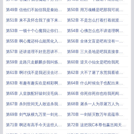
天道
够资格
第49章 信他们不如信我是秦始皇
第50章 用万魂幡是吧那我可就兴
不好意
奋了
第51章 来不及怀念我了接下来登
第52章 不是怎么打着打着就渡劫
场的是
巅峰了
第53章 一顿十个心魔我让你们放
第54章 心佛怎么也不讲道理啊啊
下屠刀
不是
第55章 啊心魔还特么能黑化入魔
第56章 全体文盲是吧有没有一种
归入
可能
第57章 还讲道理不好意思讲不了
第58章 三大圣地是吧我直接拿你
一点
们老祖
第59章 走路只走麒麟步我叫炼天
第60章 逆天小仙女是吧给我死
你记住
第61章 啊讨伐不是我还没去讨伐
第62章 大不了屠了东荒我看谁敢
你
说我是
第63章 有趣有趣实在是精彩啊何
第64章 什么时候虫子也配出来插
人
话了
第65章 人皇旗配轩辕剑没毛病吧
第66章 你死你死你也给我死阎王
请老
点
第67章 杀到世间无人敢追杀我屠
第68章 屠杀一人为罪屠万人为王
个宗门
屠百
第69章 剑气纵横九万里一剑光寒
第70章 一剑斩灭数万年底蕴乖乖
三圣地
留在此
第71章 啊还有高手今天这些人我
第72章 这把我C本尊包赢岂闻天无