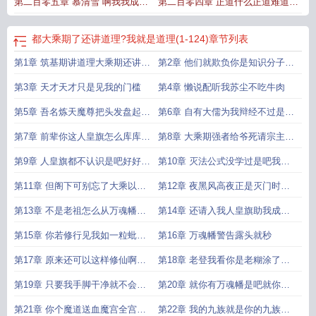
第二百零五章 慕清雪 啊我我成人
第二百零四章 正道什么正道难道不
皇了
是谁的实力强谁才是正道懂逝嗷
都大乘期了还讲道理?我就是道理(1-124)
章节列表
第1章 筑基期讲道理大乘期还讲道
第2章 他们就欺负你是知识分子吃
理那不
我一记大
第3章 天才天才只是见我的门槛
第4章 懒说配听我苏尘不吃牛肉
第5章 吾名炼天魔尊把头发盘起来
第6章 自有大儒为我辩经不过是些
我让
许风霜罢
第7章 前辈你这人皇旗怎么库库冒
第8章 大乘期强者给爷死请宗主入
黑烟啊
我人皇
第9章 人皇旗都不认识是吧好好好
第10章 灭法公式没学过是吧我这
你已有
个人最讲道
第11章 但阁下可别忘了大乘以下
第12章 夜黑风高夜正是灭门时一
皆蝼蚁
个个都跟
第13章 不是老祖怎么从万魂幡里
第14章 还请入我人皇旗助我成就
面出来了啊
大道
第15章 你若修行见我如一粒蚍蜉
第16章 万魂幡警告露头就秒
见青天输
第17章 原来还可以这样修仙啊包
第18章 老登我看你是老糊涂了境
讲道理的
界之下我
第19章 只要我手脚干净就不会有
第20章 就你有万魂幡是吧就你魔
人发现活
道是吧
第21章 你个魔道送血魔宫全宫进
第22章 我的九族就是你的九族多