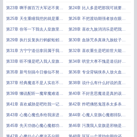
来与你团聚
少你说手
第23章 啊手握百万大军还不黄袍
第24章 比人多是吧那我可就要关
加身他就
门放众生平
第25章 天生重瞳我挖的就是重瞳
第26章 不把渡劫期强者放在眼里
诛我九族
诛你个十族
第27章 你等一下我去人皇旗里给
第28章 喜欢九族消消乐是吧我反
你找点东西
手一招大荒
第29章 执行反复执行蚂蚁蚯蚓都
第30章 血脉咒杀真诛九族蚊子来
给我炼成
了也要进
第31章 方宁宁道侣拿回属于我的
第32章 喜欢重生是吧前世大能是
一切好好
吧这人皇
第33章 听不懂是吧入我人皇旗就
第34章 哄堂大孝不愧是道侣好好
听懂了啊
好筑基
第35章 新号别搞今日修仙不努力
第36章 专业背锅侠杀人放火血魔
来日人皇
宫救苦救
第37章 经典魔道不是人实在不行
第38章 说什么有什么好说的直接
我们先搜
大荒囚天
第39章 懒说配听一魔辈魔难道魔
第40章 不好意思魔道是真的该死
道就真的
走路只走
第41章 喜欢威胁是吧吃我一记佛
第42章 炸吧佛怒鬼莲杀太多杀出
怒鬼莲
心魔了
第43章 心魔心魔也杀给我滚进人
第44章 心魔人皇旗心魔都排队来
皇旗
是吧
第45章 先天功德心魔心魔都功德
第46章 污蔑我人皇旗是邪物是吧
成圣了
功德圣
第47章 心魔什么心魔这不分明是
第48章 区区一个渡劫中期你还不