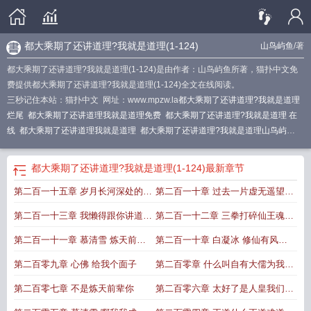
都大乘期了还讲道理?我就是道理(1-124)
山鸟屿鱼
/著
都大乘期了还讲道理?我就是道理(1-124)是由作者：山鸟屿鱼所著，猫扑中文免
费提供都大乘期了还讲道理?我就是道理(1-124)全文在线阅读。
三秒记住本站：猫扑中文 网址：www.mpzw.la
都大乘期了还讲道理?我就是道理
烂尾
都大乘期了还讲道理我就是道理免费
都大乘期了还讲道理?我就是道理 在
线
都大乘期了还讲道理我就是道理
都大乘期了还讲道理?我就是道理山鸟屿
鱼
都大乘期了还讲道理?我就是道理最新章节
都大乘期了还讲道理?我就是道理
(1-124)
都大乘期了还讲道理?我就是道理 山鸟屿鱼
都大乘期了还讲道理?我就
都大乘期了还讲道理?我就是道理(1-124)
最新章节
是道理TXT
大乘到底是不是佛说
都大乘期了还讲道理?我就是道理免费
都大乘
第二百一十五章 岁月长河深处的大
第二百一十章 过去一片虚无遥望未
期了还讲道理?我就是道理演员表
都大乘期了还讲道理?我就是道理短剧
大乘的
大是什么意思
都大乘期了还讲道理?我就是道理笔趣阁
大乘cheng
都大乘期了
荒囚天手
来一片混沌
第二百一十三章 我懒得跟你讲道理
第二百一十二章 三拳打碎仙王魂大
还讲道理?我就是道理
都大乘期了还讲道理?我就是道理在线观看
都大乘期了还
讲道理?我就是道理笔趣
你一个心魔不配听
都大乘期了还讲道理?我就是道理百度百科
姐我是老实人
都大乘期了
第二百一十一章 慕清雪 炼天前辈
第二百一十章 白凝冰 修仙有风险
还讲道理?我就是道理视频
大乘是什么意思
都大乘期了还讲道理我就是道理笔趣
的家乡从不养闲人
吸魂需谨慎啊
第二百零九章 心佛 给我个面子
第二百零章 什么叫自有大儒为我辩
阁
都大乘期了还讲道理?我就是道理在线阅读
都大乘期了还讲道理?我就是道理
境界
大乘后面是什么
经
第二百零七章 不是炼天前辈你
第二百零六章 太好了是人皇我们有
救了