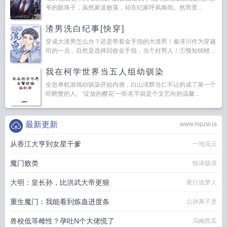
爷的眼珠子，虽然家道败落，却在纪家呼风唤雨。然而景...
渣男洗白纪事[快穿]
穿成大渣男怎么办？还是带着金手指的大渣男！秦泽川作为穿越
司的一员，自然是选择回收金手指，当个好男人！①预知锦鲤...
我在柯学世界当五人组幼驯染
全息单机游戏幼驯染开始内测，白山清辉当仁不让的成了第一个
吃螃蟹的人。‘绽放的樱花’一听名字就是个文艺向的温馨...
最新更新
www.mpzw.la
从香江大亨到女星干爹
一地流云
魔门败类
惊涛骇浪
大明：皇长孙，比洪武大帝更狠
夜行追梦人
重生魔门：我能看到炼蛊进度条
公孙离子烫
兽校低等雌性？孕吐N个大佬慌了
乌梅西瓜