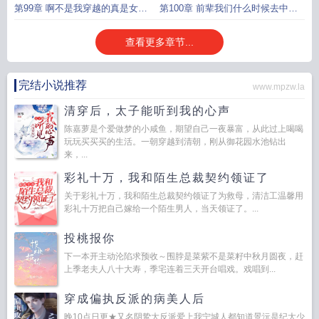
仙冒
便有
第99章 啊不是我穿越的真是女频
第100章 前辈我们什么时候去中州
安
混
查看更多章节...
完结小说推荐
www.mpzw.la
清穿后，太子能听到我的心声
陈嘉萝是个爱做梦的小咸鱼，期望自己一夜暴富，从此过上喝喝
玩玩买买买的生活。一朝穿越到清朝，刚从御花园水池钻出
来，...
彩礼十万，我和陌生总裁契约领证了
关于彩礼十万，我和陌生总裁契约领证了为救母，清洁工温馨用
彩礼十万把自己嫁给一个陌生男人，当天领证了。...
投桃报你
下一本开主动沦陷求预收～围脖是菜紫不是菜籽中秋月圆夜，赶
上季老夫人八十大寿，季宅连着三天开台唱戏。戏唱到...
穿成偏执反派的病美人后
晚10点日更★又名阴鸷大反派爱上我宁城人都知道景沅是纪大少