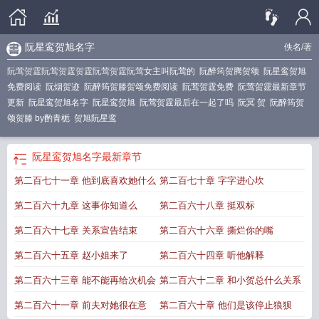
阮星鸾贺旭名字
佚名
/著
阮莺贺霆阮莺贺霆贺霆阮莺贺霆阮莺
女主叫阮莺的
阮醉筠贺腾贺颂
阮星鸾贺旭
免费阅读
阮烟贺迹
阮醉筠贺滕贺颂免费阅读
阮莺贺霆免费
阮莺贺霆最新章节
更新
阮星鸾贺旭名字
阮星鸾贺旭
阮莺贺霆最后在一起了吗
阮冥 贺
阮醉筠贺
颂贺滕 by酌青栀
贺旭阮星鸾
阮星鸾贺旭名字
最新章节
第二百七十一章 他到底喜欢她什么
第二百七十章 字字进心坎
第二百六十九章 这事你知道么
第二百六十八章 挺双标
第二百六十七章 关系宣告结束
第二百六十六章 撕烂你的嘴
第二百六十五章 赵小姐来了
第二百六十四章 听他解释
第二百六十三章 能不能再给次机会
第二百六十二章 和小贺总什么关系
第二百六十一章 前夫对她很在意
第二百六十章 他们是该停止狼狈