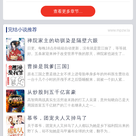
查看更多章节...
完结小说推荐
www.mpzw.la
禅院家主的幼驯染是隔壁六眼
日更。每晚18点存稿箱自动更新，没有就是晋江抽了，等等就
好。五条家迎来神子改变世界平衡的那天，禅院家也诞生了...
曹操是我爹[三国]
原名三国之曹孟德之女不求上进母胎单身多年的外科医生曹欣在
一台十几个小时的开颅手术之后昏睡醒来，就被一个妇人紧...
从炒股到五千亿富豪
高智商商战真实生活穷途末路的打工人吴潇，意外知晓自己是大
周国首富五千亿财产的三十名继承人之一...
慕爷，团宠夫人又掉马了
关于慕爷，团宠夫人又掉马了人人都以为她是乡下福利院出来的
野丫头，却不知她是马甲遍布全球的大佬，翻手为...