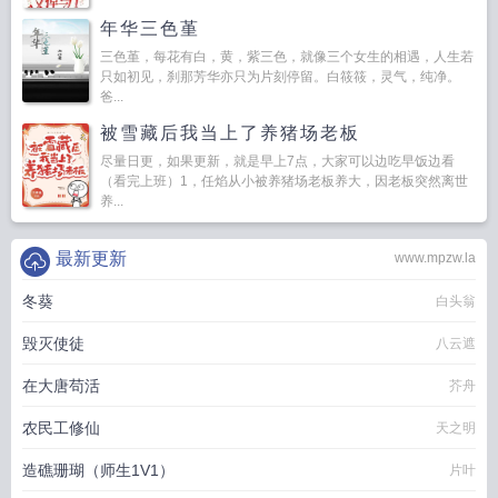
年华三色堇
三色堇，每花有白，黄，紫三色，就像三个女生的相遇，人生若
只如初见，刹那芳华亦只为片刻停留。白筱筱，灵气，纯净。
爸...
被雪藏后我当上了养猪场老板
尽量日更，如果更新，就是早上7点，大家可以边吃早饭边看
（看完上班）1，任焰从小被养猪场老板养大，因老板突然离世
养...
最新更新
www.mpzw.la
冬葵
白头翁
毁灭使徒
八云遮
在大唐苟活
芥舟
农民工修仙
天之明
造礁珊瑚（师生1V1）
片叶