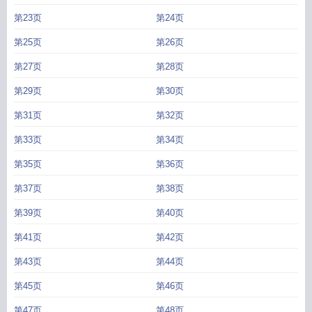
第23页
第24页
第25页
第26页
第27页
第28页
第29页
第30页
第31页
第32页
第33页
第34页
第35页
第36页
第37页
第38页
第39页
第40页
第41页
第42页
第43页
第44页
第45页
第46页
第47页
第48页