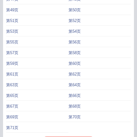
第49页
第50页
第51页
第52页
第53页
第54页
第55页
第56页
第57页
第58页
第59页
第60页
第61页
第62页
第63页
第64页
第65页
第66页
第67页
第68页
第69页
第70页
第71页