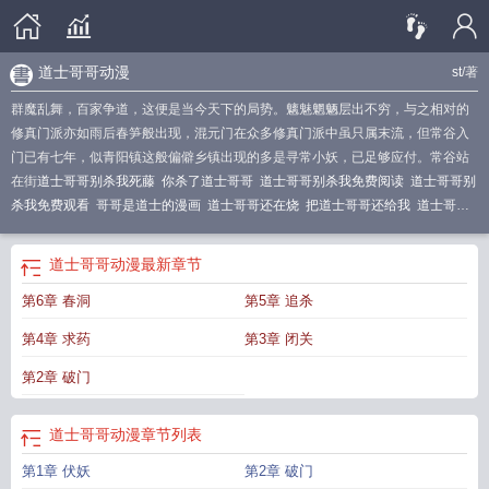
道士哥哥动漫
st
/著
群魔乱舞，百家争道，这便是当今天下的局势。魑魅魍魉层出不穷，与之相对的
修真门派亦如雨后春笋般出现，混元门在众多修真门派中虽只属末流，但常谷入
门已有七年，似青阳镇这般偏僻乡镇出现的多是寻常小妖，已足够应付。常谷站
在街
道士哥哥别杀我死藤
你杀了道士哥哥
道士哥哥别杀我免费阅读
道士哥哥别
杀我免费观看
哥哥是道士的漫画
道士哥哥还在烧
把道士哥哥还给我
道士哥哥
别杀我娇娇
我哥哥是道士
道士哥哥别杀我 ST
道士哥哥是什么意思
道士哥哥别
杀我混元宗
道士哥哥别杀我笔趣阁
道士哥哥别杀我小林
道士哥哥别杀我伏
道士哥哥动漫
最新章节
妖
道士哥哥别杀我第一版主
道士哥哥好厉害
道士哥哥别杀我漫画
道士哥哥别
第6章 春洞
第5章 追杀
杀我全文
道士哥哥动漫
道士哥哥
第4章 求药
第3章 闭关
第2章 破门
道士哥哥动漫
章节列表
第1章 伏妖
第2章 破门