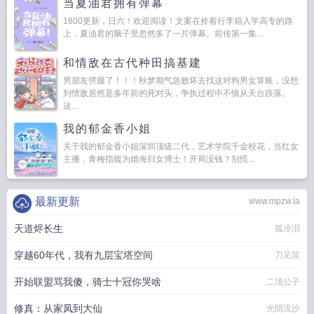
当夏油君拥有弹幕
1800更新，日六！欢迎阅读！文案在拎着行李箱入学高专的路
上，夏油君的脑子里忽然多了一片弹幕。前传第一集...
和情敌在古代种田搞基建
男朋友劈腿了！！！秋梦期气急败坏去找这对狗男女算账，没想
到情敌居然是多年前的死对头，争执过程中不慎从天台跌落。
这...
我的郁金香小姐
关于我的郁金香小姐深圳顶级二代，艺术学院千金校花，当红女
主播，青梅指腹为婚海归女博士！开局没钱？别慌...
最新更新
www.mpzw.la
天道烬长生
孤泠泪
穿越60年代，我有九层宝塔空间
刀见笑
开始联盟骂我傻，骑士十冠你哭啥
二须公子
修真：从家凤到大仙
光阴流沙