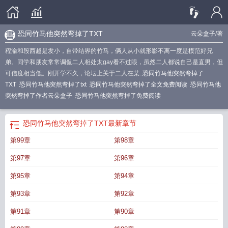
恐同竹马他突然弯掉了TXT
云朵盒子
/著
程渝和段西越是发小，自带结界的竹马，俩人从小就形影不离一度是模范好兄
弟。同学和朋友常常调侃二人相处太gay看不过眼，虽然二人都说自己是直男，但
可信度相当低。刚开学不久，论坛上关于二人在某..
恐同竹马他突然弯掉了
TXT
恐同竹马他突然弯掉了txt
恐同竹马他突然弯掉了全文免费阅读
恐同竹马他
突然弯掉了作者云朵盒子
恐同竹马他突然弯掉了免费阅读
恐同竹马他突然弯掉了TXT
最新章节
第99章
第98章
第97章
第96章
第95章
第94章
第93章
第92章
第91章
第90章