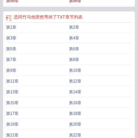
第89章
第88章
恐同竹马他突然弯掉了TXT
章节列表
第1章
第2章
第3章
第4章
第5章
第6章
第7章
第8章
第9章
第10章
第11章
第12章
第13章
第14章
第15章
第16章
第17章
第18章
第19章
第20章
第21章
第22章