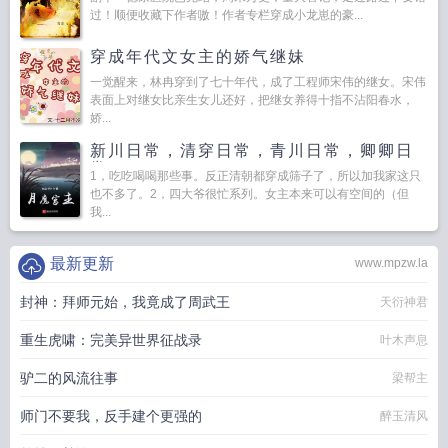
过！顺便收藏下作者嗷！作者专栏穿成小龙崽的豪...
穿成年代文女主的娇气继妹
一觉醒来，林冉穿到了七十年代，成了工程师宋伟的继女。宋伟
表面上对继女比亲生女儿还好，把继女养得十指不沾阳春水，
娇...
新川日常，清穿日常，青川日常，卿卿日
常
1，吃吃喝喝那些事。反正清朝都穿成筛子了，所以加我家这只
也不多了。2，四大爷很忙系列。女主本来可以有空间的（但
我...
最新更新
www.mpzw.la
封神：拜师元始，我竟成了周武王
天衍神君
重生虎啸：完美异世界征战录
叶木声息
驴二的风流往事
梁帮主
师门不要我，反手建个更强的
醉玉清风