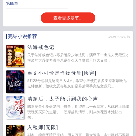
第99章
查看更多章节...
完结小说推荐
www.mpzw.la
法海戒色记
关于法海戒色记八零后附身少年法海，演绎了一出法力无鞭歪才
横溢的大湿传奇没事总逆什么天？贫僧只想大义凛...
虐文小可怜是怪物母巢[快穿]
5月28号也就是这周日入v啦，希望小天使们多多支持啊每晚九
点钟更新，预收文恶毒炮灰们是幕后黑手完结文我只...
清穿后，太子能听到我的心声
陈嘉萝是个爱做梦的小咸鱼，期望自己一夜暴富，从此过上喝喝
玩玩买买买的生活。一朝穿越到清朝，刚从御花园水池钻出
来，...
入殓师[无限]
副本一德康医院已完结，周末万更，量大管饱，走过路过不要错